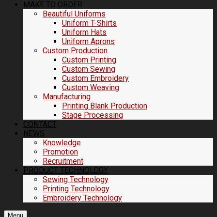
MAKE TO ORDER
Beautiful Uniforms
Uniform T-Shirts
Uniform Hats
Uniform Aprons
Custom Production
Custom Printing
Custom Sewing
Custom Embroidery
Custom Weaving
Manufacturing
Printing Blank Production
Stage Processing
CONTACT
NEWS
Knowledge
Promotion
Recruitment
PRODUCT TECHNOLOGY
Sewing Technology
Printing Technology
Embroidery Technology
Menu