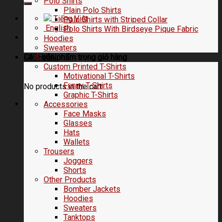
Polo Shirts
Plain Polo Shirts
Tiếng Việt
Polo Shirts with Striped Collar
English
Polo Shirts With Birdseye Pique Fabric
Hoodies
Sweaters
FASHION
Có
0
sản phẩm trong
giỏ hàng
Custom Printed T-Shirts
Motivational T-Shirts
Funny T-Shirts
No products in the cart.
Graphic T-Shirts
Accessories
Face Masks
Glasses
Hats
Wallets
Trousers
Joggers
Shorts
Other Products
Bomber Jackets
Hoodies
Sweaters
Tanktops