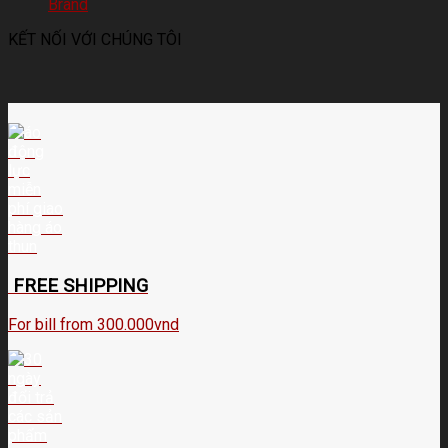
Brand
KẾT NỐI VỚI CHÚNG TÔI
FREE SHIPPING
For bill from 300.000vnd