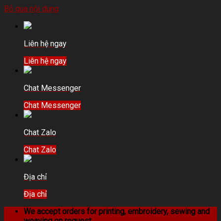
Bỏ qua nội dung
Liên hệ ngay
Liên hệ ngay
Chat Messenger
Chat Messenger
Chat Zalo
Chat Zalo
Địa chỉ
Địa chỉ
We accept orders for printing, embroidery, sewing and
weaving on request