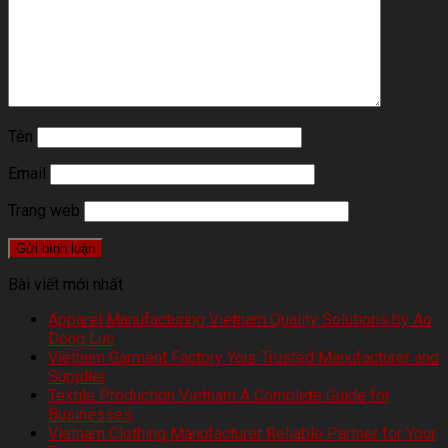
Tên
Email
Trang web
Bài viết mới nhất
Apparel Manufacturing Vietnam Quality Solutions by Ao
Dong Luc
Vietnam Garment Factory Your Trusted Manufacturer and
Supplier
Textile Production Vietnam A Complete Guide for
Businesses
Vietnam Clothing Manufacturer Reliable Partner for Your