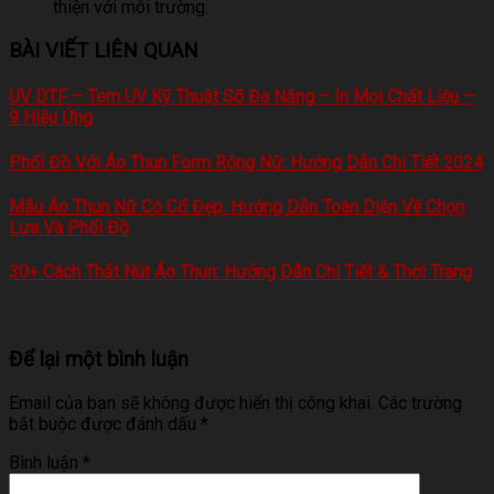
thiện với môi trường.
BÀI VIẾT LIÊN QUAN
UV DTF – Tem UV Kỹ Thuật Số Đa Năng – In Mọi Chất Liệu –
9 Hiệu Ứng
Phối Đồ Với Áo Thun Form Rộng Nữ: Hướng Dẫn Chi Tiết 2024
Mẫu Áo Thun Nữ Có Cổ Đẹp: Hướng Dẫn Toàn Diện Về Chọn
Lựa Và Phối Đồ
30+ Cách Thắt Nút Áo Thun: Hướng Dẫn Chi Tiết & Thời Trang
Để lại một bình luận
Email của bạn sẽ không được hiển thị công khai.
Các trường
bắt buộc được đánh dấu
*
Bình luận
*