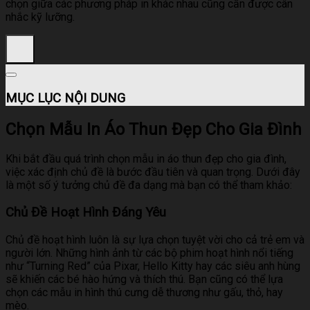
chọn giữa các phương pháp in khác nhau cũng cần được cân
nhắc kỹ lưỡng.
MỤC LỤC NỘI DUNG
Chọn Mẫu In Áo Thun Đẹp Cho Gia Đình
Khi bắt đầu quá trình chọn mẫu in áo thun đẹp cho gia đình,
việc xác định chủ đề là bước đầu tiên và quan trọng. Dưới đây
là một số ý tưởng chủ đề đa dạng mà bạn có thể tham khảo:
Chủ Đề Hoạt Hình Đáng Yêu
Chủ đề hoạt hình luôn là sự lựa chọn tuyệt vời cho cả trẻ em và
người lớn. Những hình ảnh từ các bộ phim hoạt hình nổi tiếng
như “Turning Red” của Pixar, Hello Kitty hay các siêu anh hùng
sẽ khiến các bé hào hứng và thích thú. Bạn cũng có thể lựa
chọn các mẫu in hình thú cưng dễ thương như gấu, thỏ, hay
mèo.