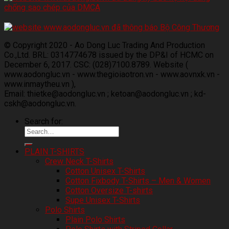
© Copyright 2020 - Ao Dong Luc Trading And Production
Co.,Ltd. BRL: 0314774678 issued by the DP&I of HCMC on
December 6, 2017. CSC: (028)7100.8789. Website (
www.aodongluc.vn - www.thegioiaotron.vn - www.aovnxk.vn -
www.inmaytheu.vn ),
Email: thietke@aodongluc.vn ; ketoan@aodongluc.vn ; kd-
cskh@aodongluc.vn.
Search for:
PLAIN T-SHIRTS
Crew Neck T-Shirts
Cotton Unisex T-Shirts
Cotton Fixbody T-Shirts – Men & Women
Cotton Oversize T-shirts
Supe Unisex T-Shirts
Polo Shirts
Plain Polo Shirts