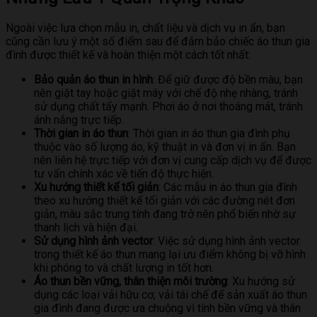
Ngoài việc lựa chọn mẫu in, chất liệu và dịch vụ in ấn, bạn
cũng cần lưu ý một số điểm sau để đảm bảo chiếc áo thun gia
đình được thiết kế và hoàn thiện một cách tốt nhất:
Bảo quản áo thun in hình
: Để giữ được độ bền màu, bạn
nên giặt tay hoặc giặt máy với chế độ nhẹ nhàng, tránh
sử dụng chất tẩy mạnh. Phơi áo ở nơi thoáng mát, tránh
ánh nắng trực tiếp.
Thời gian in áo thun
: Thời gian in áo thun gia đình phụ
thuộc vào số lượng áo, kỹ thuật in và đơn vị in ấn. Bạn
nên liên hệ trực tiếp với đơn vị cung cấp dịch vụ để được
tư vấn chính xác về tiến độ thực hiện.
Xu hướng thiết kế tối giản
: Các mẫu in áo thun gia đình
theo xu hướng thiết kế tối giản với các đường nét đơn
giản, màu sắc trung tính đang trở nên phổ biến nhờ sự
thanh lịch và hiện đại.
Sử dụng hình ảnh vector
: Việc sử dụng hình ảnh vector
trong thiết kế áo thun mang lại ưu điểm không bị vỡ hình
khi phóng to và chất lượng in tốt hơn.
Áo thun bền vững, thân thiện môi trường
: Xu hướng sử
dụng các loại vải hữu cơ, vải tái chế để sản xuất áo thun
gia đình đang được ưa chuộng vì tính bền vững và thân