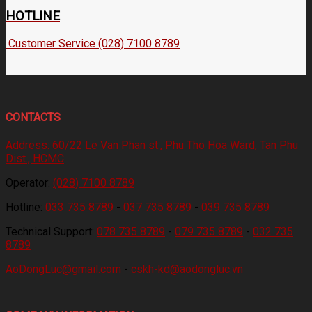
HOTLINE
Customer Service (028) 7100 8789
CONTACTS
Address:
60/22 Le Van Phan st., Phu Tho Hoa Ward, Tan Phu
Dist., HCMC
Operator:
(028) 7100 8789
Hotline:
033 735 8789
-
037 735 8789
-
039 735 8789
Technical Support:
078 735 8789
-
079 735 8789
-
032 735
8789
AoDongLuc@gmail.com
-
cskh-kd@aodongluc.vn