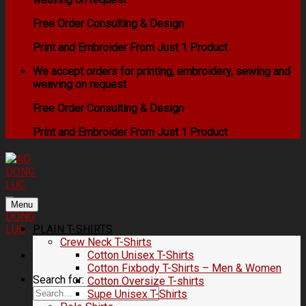
Free Order Consulting & Design
Print and Embroider From Just 1 Product
We accept orders for printing, embroidery, sewing and
weaving on request
Free Order Consulting & Design
Print and Embroider From Just 1 Product
Menu
PLAIN T-SHIRTS
Crew Neck T-Shirts
Cotton Unisex T-Shirts
Cotton Fixbody T-Shirts – Men & Women
Search for:
Cotton Oversize T-shirts
Supe Unisex T-Shirts