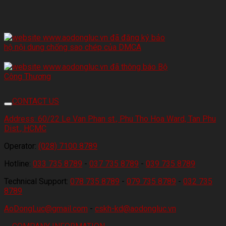
CONTACT US
Address:
60/22 Le Van Phan st., Phu Tho Hoa Ward, Tan Phu
Dist., HCMC
Operator:
(028) 7100 8789
Hotline:
033 735 8789
-
037 735 8789
-
039 735 8789
Technical Support:
078 735 8789
-
079 735 8789
-
032 735
8789
AoDongLuc@gmail.com
-
cskh-kd@aodongluc.vn