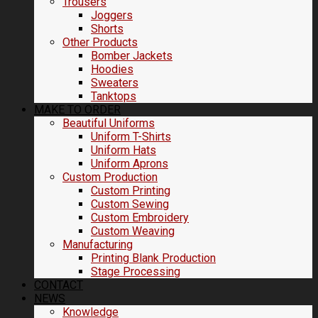
Trousers
Joggers
Shorts
Other Products
Bomber Jackets
Hoodies
Sweaters
Tanktops
MAKE TO ORDER
Beautiful Uniforms
Uniform T-Shirts
Uniform Hats
Uniform Aprons
Custom Production
Custom Printing
Custom Sewing
Custom Embroidery
Custom Weaving
Manufacturing
Printing Blank Production
Stage Processing
CONTACT
NEWS
Knowledge