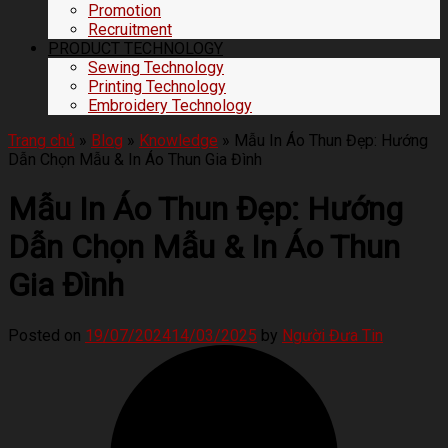
Promotion
Recruitment
PRODUCT TECHNOLOGY
Sewing Technology
Printing Technology
Embroidery Technology
Trang chủ
»
Blog
»
Knowledge
»
Mẫu In Áo Thun Đẹp: Hướng
Dẫn Chọn Mẫu & In Áo Thun Gia Đình
Mẫu In Áo Thun Đẹp: Hướng
Dẫn Chọn Mẫu & In Áo Thun
Gia Đình
Posted on
19/07/2024
14/03/2025
by
Người Đưa Tin