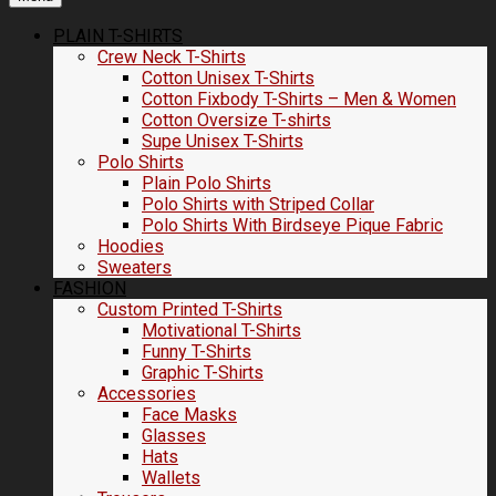
PLAIN T-SHIRTS
Crew Neck T-Shirts
Cotton Unisex T-Shirts
Cotton Fixbody T-Shirts – Men & Women
Cotton Oversize T-shirts
Supe Unisex T-Shirts
Polo Shirts
Plain Polo Shirts
Polo Shirts with Striped Collar
Polo Shirts With Birdseye Pique Fabric
Hoodies
Sweaters
FASHION
Custom Printed T-Shirts
Motivational T-Shirts
Funny T-Shirts
Graphic T-Shirts
Accessories
Face Masks
Glasses
Hats
Wallets