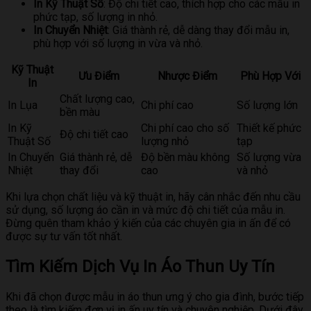
In Kỹ Thuật Số
: Độ chi tiết cao, thích hợp cho các mẫu in
phức tạp, số lượng in nhỏ.
In Chuyển Nhiệt
: Giá thành rẻ, dễ dàng thay đổi mẫu in,
phù hợp với số lượng in vừa và nhỏ.
Kỹ Thuật
Ưu Điểm
Nhược Điểm
Phù Hợp Với
In
Chất lượng cao,
In Lụa
Chi phí cao
Số lượng lớn
bền màu
In Kỹ
Chi phí cao cho số
Thiết kế phức
Độ chi tiết cao
Thuật Số
lượng nhỏ
tạp
In Chuyển
Giá thành rẻ, dễ
Độ bền màu không
Số lượng vừa
Nhiệt
thay đổi
cao
và nhỏ
Khi lựa chọn chất liệu và kỹ thuật in, hãy cân nhắc đến nhu cầu
sử dụng, số lượng áo cần in và mức độ chi tiết của mẫu in.
Đừng quên tham khảo ý kiến của các chuyên gia in ấn để có
được sự tư vấn tốt nhất.
Tìm Kiếm Dịch Vụ In Áo Thun Uy Tín
Khi đã chọn được mẫu in áo thun ưng ý cho gia đình, bước tiếp
theo là tìm kiếm đơn vị in ấn uy tín và chuyên nghiệp. Dưới đây