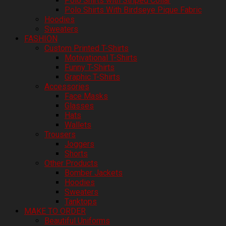
Polo Shirts with Striped Collar
Polo Shirts With Birdseye Pique Fabric
Hoodies
Sweaters
FASHION
Custom Printed T-Shirts
Motivational T-Shirts
Funny T-Shirts
Graphic T-Shirts
Accessories
Face Masks
Glasses
Hats
Wallets
Trousers
Joggers
Shorts
Other Products
Bomber Jackets
Hoodies
Sweaters
Tanktops
MAKE TO ORDER
Beautiful Uniforms