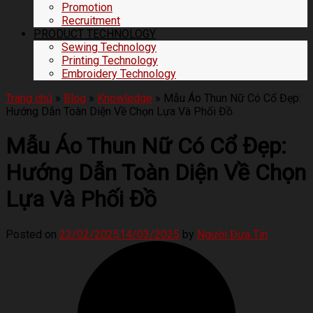
Promotion
Recruitment
PRODUCT TECHNOLOGY
Sewing Technology
Printing Technology
Embroidery Technology
Trang chủ
»
Blog
»
Knowledge
»
Mẫu Áo Thun Nữ Có Cổ Đẹp:
Hướng Dẫn Toàn Diện Về Chọn Lựa Và Phối Đồ
Mẫu Áo Thun Nữ Có Cổ Đẹp:
Hướng Dẫn Toàn Diện Về Chọn
Lựa Và Phối Đồ
Posted on
22/02/2025
14/03/2025
by
Người Đưa Tin