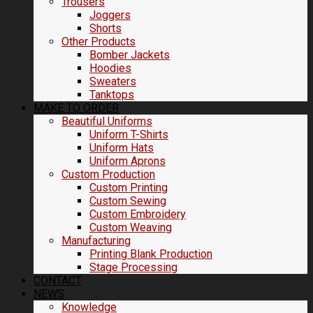
Trousers
Joggers
Shorts
Other Products
Bomber Jackets
Hoodies
Sweaters
Tanktops
MAKE TO ORDER
Beautiful Uniforms
Uniform T-Shirts
Uniform Hats
Uniform Aprons
Custom Production
Custom Printing
Custom Sewing
Custom Embroidery
Custom Weaving
Manufacturing
Printing Blank Production
Stage Processing
CONTACT
NEWS
Knowledge