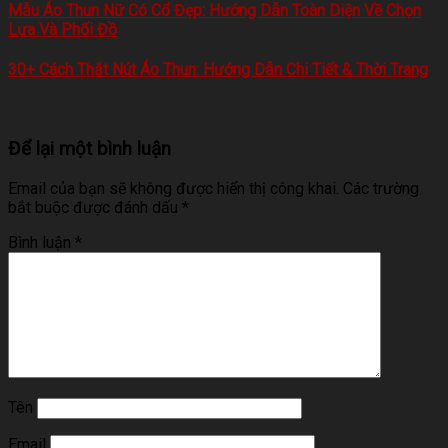
Mẫu Áo Thun Nữ Có Cổ Đẹp: Hướng Dẫn Toàn Diện Về Chọn
Lựa Và Phối Đồ
30+ Cách Thắt Nút Áo Thun: Hướng Dẫn Chi Tiết & Thời Trang
Để lại một bình luận
Email của bạn sẽ không được hiển thị công khai.
Các trường
bắt buộc được đánh dấu
*
Bình luận
*
Tên
Email