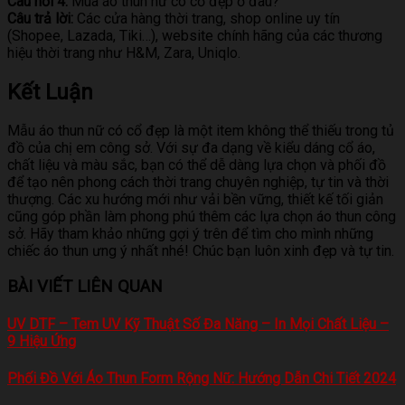
Câu hỏi 4:
Mua áo thun nữ có cổ đẹp ở đâu?
Câu trả lời:
Các cửa hàng thời trang, shop online uy tín
(Shopee, Lazada, Tiki…), website chính hãng của các thương
hiệu thời trang như H&M, Zara, Uniqlo.
Kết Luận
Mẫu áo thun nữ có cổ đẹp là một item không thể thiếu trong tủ
đồ của chị em công sở. Với sự đa dạng về kiểu dáng cổ áo,
chất liệu và màu sắc, bạn có thể dễ dàng lựa chọn và phối đồ
để tạo nên phong cách thời trang chuyên nghiệp, tự tin và thời
thượng. Các xu hướng mới như vải bền vững, thiết kế tối giản
cũng góp phần làm phong phú thêm các lựa chọn áo thun công
sở. Hãy tham khảo những gợi ý trên để tìm cho mình những
chiếc áo thun ưng ý nhất nhé! Chúc bạn luôn xinh đẹp và tự tin.
BÀI VIẾT LIÊN QUAN
UV DTF – Tem UV Kỹ Thuật Số Đa Năng – In Mọi Chất Liệu –
9 Hiệu Ứng
Phối Đồ Với Áo Thun Form Rộng Nữ: Hướng Dẫn Chi Tiết 2024