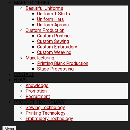
MAKE TO ORDER
Beautiful Uniforms
Uniform T-Shirts
Uniform Hats
Uniform Aprons
Custom Production
Custom Printing
Custom Sewing
Custom Embroidery
Custom Weaving
Manufacturing
Printing Blank Production
Stage Processing
CONTACT
NEWS
Knowledge
Promotion
Recruitment
PRODUCT TECHNOLOGY
Sewing Technology
Printing Technology
Embroidery Technology
Menu