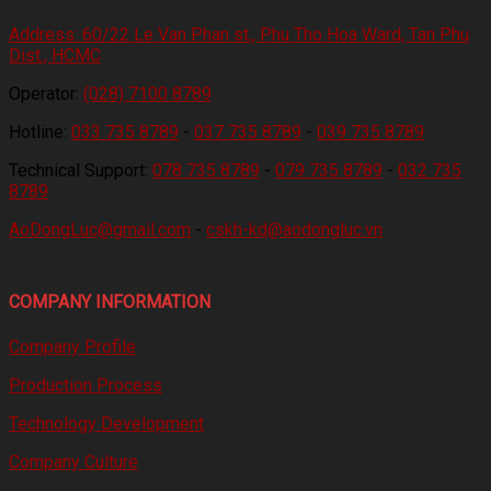
Address:
60/22 Le Van Phan st., Phu Tho Hoa Ward, Tan Phu
Dist., HCMC
Operator:
(028) 7100 8789
Hotline:
033 735 8789
-
037 735 8789
-
039 735 8789
Technical Support:
078 735 8789
-
079 735 8789
-
032 735
8789
AoDongLuc@gmail.com
-
cskh-kd@aodongluc.vn
COMPANY INFORMATION
Company Profile
Production Process
Technology Development
Company Culture