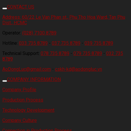
CONTACT US
Address:
60/22 Le Van Phan st., Phu Tho Hoa Ward, Tan Phu
Dist., HCMC
Operator:
(028) 7100 8789
Hotline:
033 735 8789
-
037 735 8789
-
039 735 8789
Technical Support:
078 735 8789
-
079 735 8789
-
032 735
8789
AoDongLuc@gmail.com
-
cskh-kd@aodongluc.vn
COMPANY INFORMATION
Company Profile
Production Process
Technology Development
Company Culture
Connection in Production Process