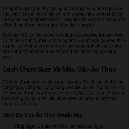
Trong thời gian gần đây, chúng ta chứng kiến sự lên ngôi của
các chất liệu vải thân thiện với môi trường, như cotton hữu cơ
và vải tái chế từ chai nhựa PET. Đây là xu hướng thời trang bền
vững đang được nhiều người tiêu dùng ủng hộ.
Bên cạnh đó, áo thun công sở cũng có xu hướng tối giản hơn,
với thiết kế tinh tế, màu sắc trung tính. Sự kết hợp giữa áo thun
và phụ kiện trang sức như dây chuyền mảnh, khuy cài áo độc
đáo cũng trở nên phổ biến để tạo điểm nhấn cho bộ trang
phục.
Cách Chọn Size Và Màu Sắc Áo Thun
Để chọn được size áo thun phù hợp, hãy đo kỹ các số đo như
vòng ngực, vòng eo, vòng hông và chiều dài áo. Áo thun nữ có
cổ thường được may theo các size S, M, L, XL. Nếu số đo của
bạn nằm giữa hai size, hãy chọn size lớn hơn để cảm thấy
thoải mái khi mặc.
Cách Đo Size Áo Thun Chuẩn Xác
Vòng ngực:
Đo quanh phần lớn nhất của ngực.