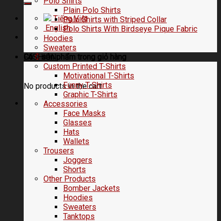
Polo Shirts
Plain Polo Shirts
Tiếng Việt
Polo Shirts with Striped Collar
English
Polo Shirts With Birdseye Pique Fabric
Hoodies
Sweaters
FASHION
Có
0
sản phẩm trong
giỏ hàng
Custom Printed T-Shirts
Motivational T-Shirts
Funny T-Shirts
No products in the cart.
Graphic T-Shirts
Accessories
Face Masks
Glasses
Hats
Wallets
Trousers
Joggers
Shorts
Other Products
Bomber Jackets
Hoodies
Sweaters
Tanktops