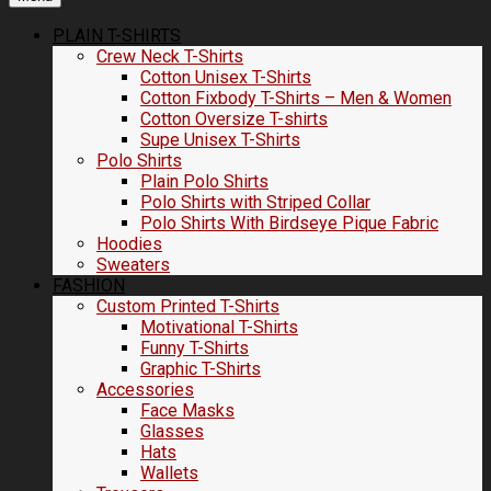
PLAIN T-SHIRTS
Crew Neck T-Shirts
Cotton Unisex T-Shirts
Cotton Fixbody T-Shirts – Men & Women
Cotton Oversize T-shirts
Supe Unisex T-Shirts
Polo Shirts
Plain Polo Shirts
Polo Shirts with Striped Collar
Polo Shirts With Birdseye Pique Fabric
Hoodies
Sweaters
FASHION
Custom Printed T-Shirts
Motivational T-Shirts
Funny T-Shirts
Graphic T-Shirts
Accessories
Face Masks
Glasses
Hats
Wallets