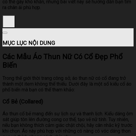
có thể gây khó khăn, nhưng bài viết này sẽ hướng dẫn bạn tìm
ra chân ái phù hợp.
MỤC LỤC NỘI DUNG
Các Mẫu Áo Thun Nữ Có Cổ Đẹp Phổ
Biến
Trong thế giới thời trang công sở, áo thun nữ có cổ đang trở
thành một item không thể thiếu. Dưới đây là một số kiểu cổ áo
phổ biến mà bạn có thể tham khảo:
Cổ Bẻ (Collared)
Áo thun cổ bẻ mang đến sự lịch sự và thanh lịch. Kiểu dáng ôm
sát giúp tôn lên đường cong cơ thể, tạo vẻ nữ tính. Tuy nhiên,
nếu bạn không thích cảm giác chật chội, hãy cân nhắc kỹ trước
khi chọn. Áo này phù hợp với những cô nàng có vóc dáng thon