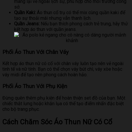
mang lại vẻ ngoài lịch sự, phù hợp cho môi trường công
sở.
Quần Kaki:
Áo thun cổ trụ có thể mix cùng quần kaki để
tạo sự thoải mái nhưng vẫn thanh lịch.
Quần Jeans:
Nếu bạn thích phong cách trẻ trung, hãy thử
kết hợp áo thun với quần jeans.
Phối Áo Thun Với Chân Váy
Kết hợp áo thun nữ có cổ với chân váy luôn tạo nên vẻ ngoài
tinh tế và nữ tính. Bạn có thể chọn váy bút chì, váy xòe hoặc
váy midi để tạo nên phong cách hoàn hảo.
Phối Áo Thun Với Phụ Kiện
Đừng quên thêm phụ kiện để hoàn thiện set đồ của bạn. Một
chiếc thắt lưng hoặc khăn lụa có thể tạo điểm nhấn đặc biệt
cho bộ trang phục.
Cách Chăm Sóc Áo Thun Nữ Có Cổ