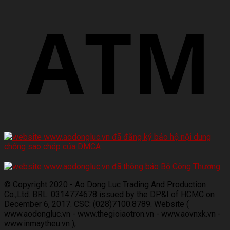
© Copyright 2020 - Ao Dong Luc Trading And Production
Co.,Ltd. BRL: 0314774678 issued by the DP&I of HCMC on
December 6, 2017. CSC: (028)7100.8789. Website (
www.aodongluc.vn - www.thegioiaotron.vn - www.aovnxk.vn -
www.inmaytheu.vn ),