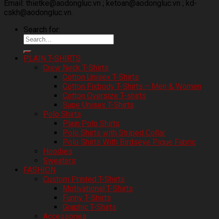
Email: thietke@aodongluc.vn ; ketoan@aodongluc.vn ; kd-
cskh@aodongluc.vn.
Search for:
PLAIN T-SHIRTS
Crew Neck T-Shirts
Cotton Unisex T-Shirts
Cotton Fixbody T-Shirts – Men & Women
Cotton Oversize T-shirts
Supe Unisex T-Shirts
Polo Shirts
Plain Polo Shirts
Polo Shirts with Striped Collar
Polo Shirts With Birdseye Pique Fabric
Hoodies
Sweaters
FASHION
Custom Printed T-Shirts
Motivational T-Shirts
Funny T-Shirts
Graphic T-Shirts
Accessories