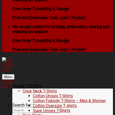
Free Order Consulting & Design
Print and Embroider From Just 1 Product
We accept orders for printing, embroidery, sewing and
weaving on request
Free Order Consulting & Design
Print and Embroider From Just 1 Product
Menu
PLAIN T-SHIRTS
Crew Neck T-Shirts
Cotton Unisex T-Shirts
Cotton Fixbody T-Shirts – Men & Women
Search for:
Cotton Oversize T-shirts
Supe Unisex T-Shirts