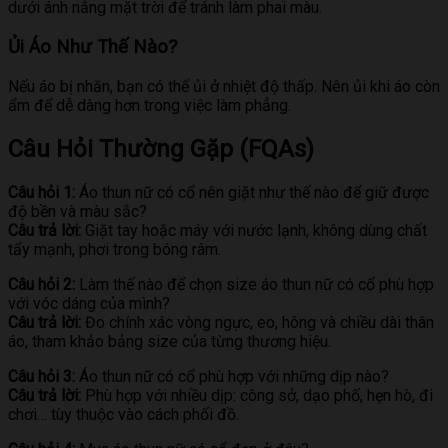
dưới ánh nắng mặt trời để tránh làm phai màu.
Ủi Áo Như Thế Nào?
Nếu áo bị nhăn, bạn có thể ủi ở nhiệt độ thấp. Nên ủi khi áo còn
ẩm để dễ dàng hơn trong việc làm phẳng.
Câu Hỏi Thường Gặp (FQAs)
Câu hỏi 1:
Áo thun nữ có cổ nên giặt như thế nào để giữ được
độ bền và màu sắc?
Câu trả lời:
Giặt tay hoặc máy với nước lạnh, không dùng chất
tẩy mạnh, phơi trong bóng râm.
Câu hỏi 2:
Làm thế nào để chọn size áo thun nữ có cổ phù hợp
với vóc dáng của mình?
Câu trả lời:
Đo chính xác vòng ngực, eo, hông và chiều dài thân
áo, tham khảo bảng size của từng thương hiệu.
Câu hỏi 3:
Áo thun nữ có cổ phù hợp với những dịp nào?
Câu trả lời:
Phù hợp với nhiều dịp: công sở, dạo phố, hẹn hò, đi
chơi… tùy thuộc vào cách phối đồ.