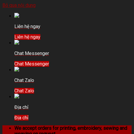
Bỏ qua nội dung
Liên hệ ngay
Liên hệ ngay
Chat Messenger
Chat Messenger
Chat Zalo
Chat Zalo
Địa chỉ
Địa chỉ
We accept orders for printing, embroidery, sewing and
weaving on request