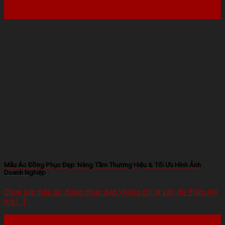
22
Th2
Mẫu Áo Đồng Phục Đẹp: Nâng Tầm Thương Hiệu & Tối Ưu Hình Ảnh
Doanh Nghiệp
Chọn lựa mẫu áo đồng phục đẹp không chỉ là vấn đề thẩm mỹ
mà [...]
22