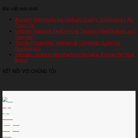
Bài viết mới nhất
Apparel Manufacturing Vietnam Quality Solutions by Ao
Dong Luc
Vietnam Garment Factory Your Trusted Manufacturer and
Supplier
Textile Production Vietnam A Complete Guide for
Businesses
Vietnam Clothing Manufacturer Reliable Partner for Your
Brand
KẾT NỐI VỚI CHÚNG TÔI