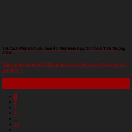
30+ Cách Phối Đồ Quần Jean Áo Thun Nam Đẹp, Cá Tính & Thời Thượng
2024
Nhiều người nghĩ phối đồ quần jean áo thun nam đơn giản chỉ
là mặc [...]
22
Th2
1
2
3
4
…
32