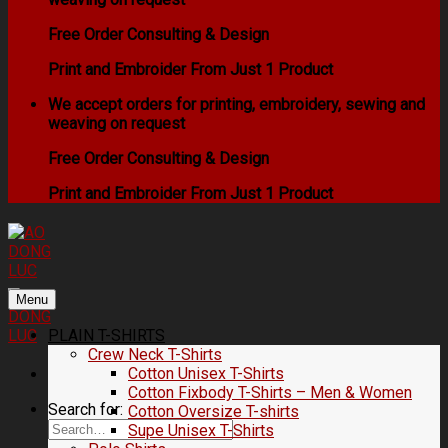
Free Order Consulting & Design
Print and Embroider From Just 1 Product
We accept orders for printing, embroidery, sewing and
weaving on request
Free Order Consulting & Design
Print and Embroider From Just 1 Product
Menu
PLAIN T-SHIRTS
Crew Neck T-Shirts
Cotton Unisex T-Shirts
Cotton Fixbody T-Shirts – Men & Women
Search for:
Cotton Oversize T-shirts
Supe Unisex T-Shirts