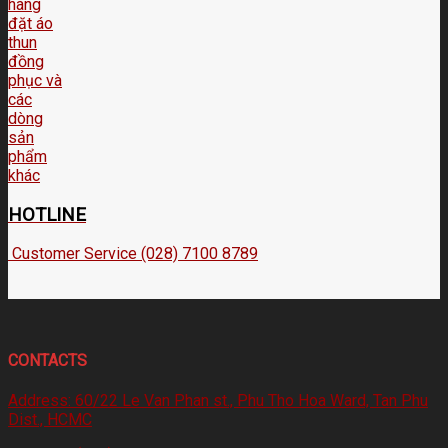
HOTLINE
Customer Service (028) 7100 8789
CONTACTS
Address:
60/22 Le Van Phan st., Phu Tho Hoa Ward, Tan Phu
Dist., HCMC