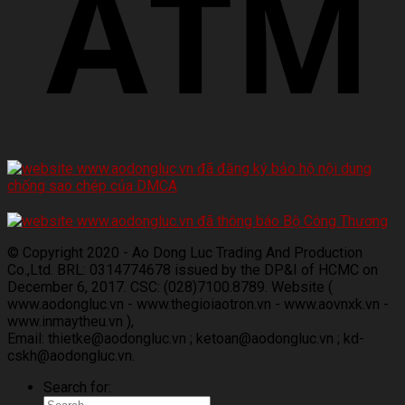
© Copyright 2020 - Ao Dong Luc Trading And Production
Co.,Ltd. BRL: 0314774678 issued by the DP&I of HCMC on
December 6, 2017. CSC: (028)7100.8789. Website (
www.aodongluc.vn - www.thegioiaotron.vn - www.aovnxk.vn -
www.inmaytheu.vn ),
Email: thietke@aodongluc.vn ; ketoan@aodongluc.vn ; kd-
cskh@aodongluc.vn.
Search for: