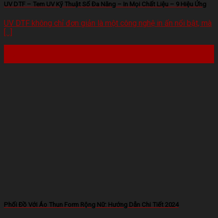
UV DTF – Tem UV Kỹ Thuật Số Đa Năng – In Mọi Chất Liệu – 9 Hiệu Ứng
UV DTF không chỉ đơn giản là một công nghệ in ấn nổi bật, mà
[...]
22
Th2
Phối Đồ Với Áo Thun Form Rộng Nữ: Hướng Dẫn Chi Tiết 2024