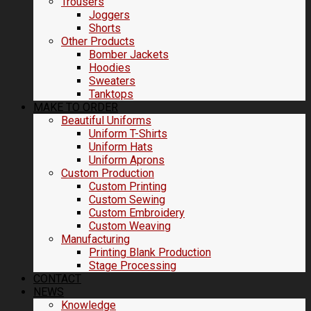
Trousers
Joggers
Shorts
Other Products
Bomber Jackets
Hoodies
Sweaters
Tanktops
MAKE TO ORDER
Beautiful Uniforms
Uniform T-Shirts
Uniform Hats
Uniform Aprons
Custom Production
Custom Printing
Custom Sewing
Custom Embroidery
Custom Weaving
Manufacturing
Printing Blank Production
Stage Processing
CONTACT
NEWS
Knowledge