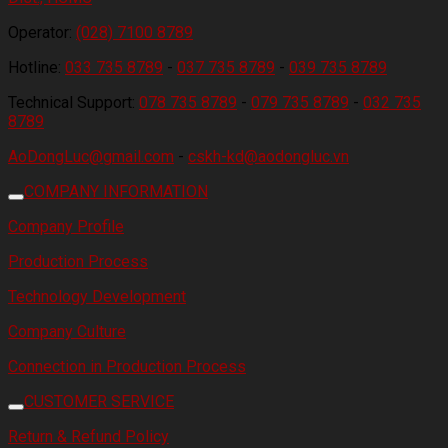
Operator:
(028) 7100 8789
Hotline:
033 735 8789
-
037 735 8789
-
039 735 8789
Technical Support:
078 735 8789
-
079 735 8789
-
032 735
8789
AoDongLuc@gmail.com
-
cskh-kd@aodongluc.vn
COMPANY INFORMATION
Company Profile
Production Process
Technology Development
Company Culture
Connection in Production Process
CUSTOMER SERVICE
Return & Refund Policy