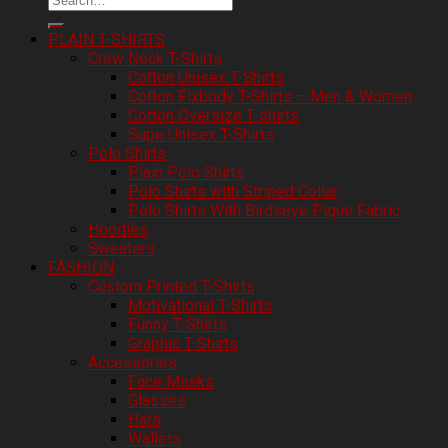
PLAIN T-SHIRTS
Crew Neck T-Shirts
Cotton Unisex T-Shirts
Cotton Fixbody T-Shirts – Men & Women
Cotton Oversize T-shirts
Supe Unisex T-Shirts
Polo Shirts
Plain Polo Shirts
Polo Shirts with Striped Collar
Polo Shirts With Birdseye Pique Fabric
Hoodies
Sweaters
FASHION
Custom Printed T-Shirts
Motivational T-Shirts
Funny T-Shirts
Graphic T-Shirts
Accessories
Face Masks
Glasses
Hats
Wallets