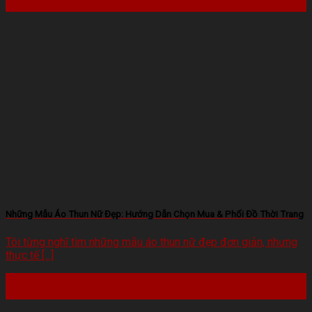
Th2
Những Mẫu Áo Thun Nữ Đẹp: Hướng Dẫn Chọn Mua & Phối Đồ Thời Trang
Tôi từng nghĩ tìm những mẫu áo thun nữ đẹp đơn giản, nhưng
thực tế [...]
22
Th2