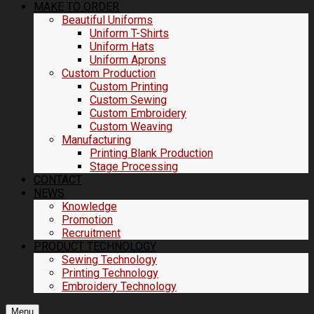
MAKE TO ORDER
Beautiful Uniforms
Uniform T-Shirts
Uniform Hats
Uniform Aprons
Custom Production
Custom Printing
Custom Sewing
Custom Embroidery
Custom Weaving
Manufacturing
Printing Blank Production
Stage Processing
CONTACT
NEWS
Knowledge
Promotion
Recruitment
PRODUCT TECHNOLOGY
Sewing Technology
Printing Technology
Embroidery Technology
Menu