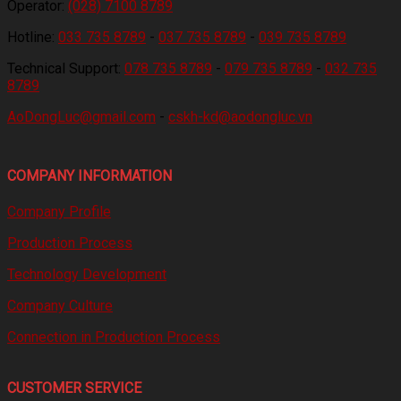
Operator:
(028) 7100 8789
Hotline:
033 735 8789
-
037 735 8789
-
039 735 8789
Technical Support:
078 735 8789
-
079 735 8789
-
032 735
8789
AoDongLuc@gmail.com
-
cskh-kd@aodongluc.vn
COMPANY INFORMATION
Company Profile
Production Process
Technology Development
Company Culture
Connection in Production Process
CUSTOMER SERVICE