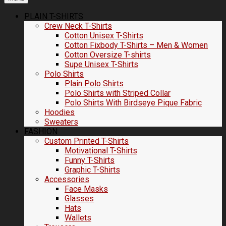
PLAIN T-SHIRTS
Crew Neck T-Shirts
Cotton Unisex T-Shirts
Cotton Fixbody T-Shirts – Men & Women
Cotton Oversize T-shirts
Supe Unisex T-Shirts
Polo Shirts
Plain Polo Shirts
Polo Shirts with Striped Collar
Polo Shirts With Birdseye Pique Fabric
Hoodies
Sweaters
FASHION
Custom Printed T-Shirts
Motivational T-Shirts
Funny T-Shirts
Graphic T-Shirts
Accessories
Face Masks
Glasses
Hats
Wallets