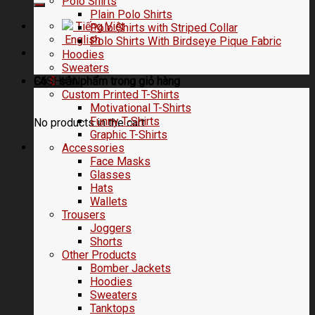
Polo Shirts
Plain Polo Shirts
Tiếng Việt
Polo Shirts with Striped Collar
English
Polo Shirts With Birdseye Pique Fabric
Hoodies
Sweaters
FASHION
Có
0
sản phẩm trong
giỏ hàng
Custom Printed T-Shirts
Motivational T-Shirts
Funny T-Shirts
No products in the cart.
Graphic T-Shirts
Accessories
Face Masks
Glasses
Hats
Wallets
Trousers
Joggers
Shorts
Other Products
Bomber Jackets
Hoodies
Sweaters
Tanktops