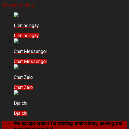
Bỏ qua nội dung
Liên hệ ngay
Liên hệ ngay
Chat Messenger
Chat Messenger
Chat Zalo
Chat Zalo
Địa chỉ
Địa chỉ
We accept orders for printing, embroidery, sewing and
weaving on request