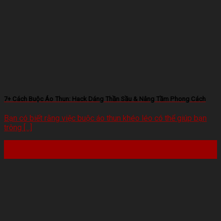
7+ Cách Buộc Áo Thun: Hack Dáng Thần Sầu & Nâng Tầm Phong Cách
Bạn có biết rằng việc buộc áo thun khéo léo có thể giúp bạn
trông [...]
22
Th2