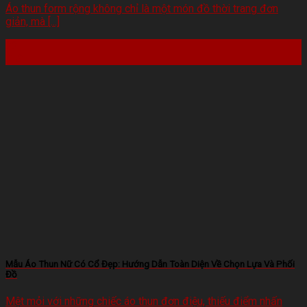
Áo thun form rộng không chỉ là một món đồ thời trang đơn
giản, mà [...]
22
Th2
Mẫu Áo Thun Nữ Có Cổ Đẹp: Hướng Dẫn Toàn Diện Về Chọn Lựa Và Phối
Đồ
Mệt mỏi với những chiếc áo thun đơn điệu, thiếu điểm nhấn