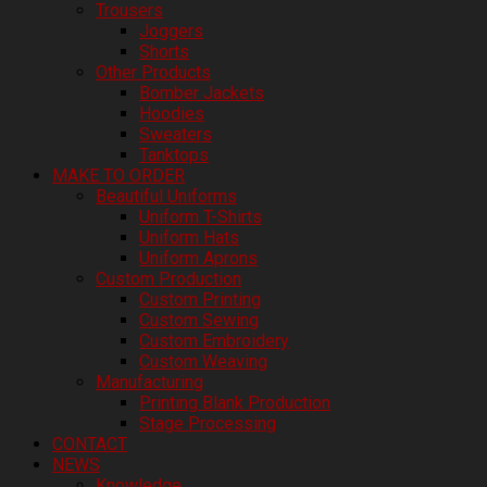
Trousers
Joggers
Shorts
Other Products
Bomber Jackets
Hoodies
Sweaters
Tanktops
MAKE TO ORDER
Beautiful Uniforms
Uniform T-Shirts
Uniform Hats
Uniform Aprons
Custom Production
Custom Printing
Custom Sewing
Custom Embroidery
Custom Weaving
Manufacturing
Printing Blank Production
Stage Processing
CONTACT
NEWS
Knowledge