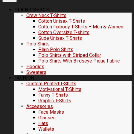
PLAIN T-SHIRTS
Crew Neck T-Shirts
Cotton Unisex T-Shirts
Cotton Fixbody T-Shirts – Men & Women
Cotton Oversize T-shirts
Supe Unisex T-Shirts
Polo Shirts
Plain Polo Shirts
Polo Shirts with Striped Collar
Polo Shirts With Birdseye Pique Fabric
Hoodies
Sweaters
FASHION
Custom Printed T-Shirts
Motivational T-Shirts
Funny T-Shirts
Graphic T-Shirts
Accessories
Face Masks
Glasses
Hats
Wallets