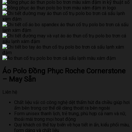
Áo Polo Đồng Phục Roche Cornerstone
– May Sẵn
Liên hệ
Chất liệu vải có công nghệ dệt thấm hút đa chiều giúp hơi
ẩm bên trong cơ thể dễ dàng thoát ra bên ngoài
Form unisex thanh lịch, trẻ trung, phù hợp cả nam và nữ,
thoải mái trong mọi hoạt động
Quý khách có thể tùy biến về họa tiết in ấn, kiểu phối màu,
form dáng và chất liệu