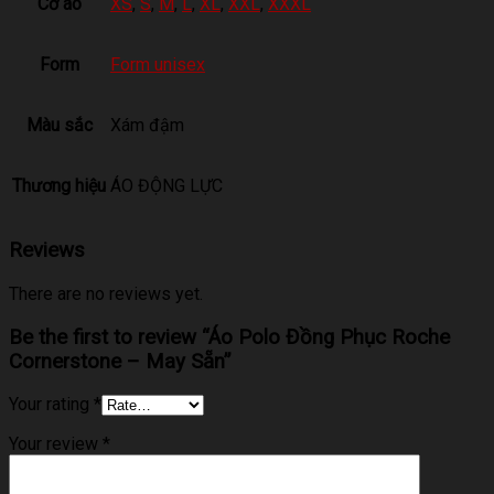
Cỡ áo
XS
,
S
,
M
,
L
,
XL
,
XXL
,
XXXL
Form
Form unisex
Màu sắc
Xám đậm
Thương hiệu
ÁO ĐỘNG LỰC
Reviews
There are no reviews yet.
Be the first to review “Áo Polo Đồng Phục Roche
Cornerstone – May Sẵn”
Your rating
*
Your review
*