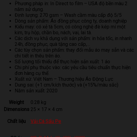
Phương pháp in: In Direct to film – USA độ bền màu 2
năm sử dụng.
Định lượng: 270 gsm – Wash cầm màu cấp độ 5/5
Dòng sản phẩm: Áo đồng phục công ty, doanh nghiệp
Kiểu may: có xẻ tà 5cm, có công nghệ đè kép mí một
kim, trụ hộp, chần bo, nách, vai, lai tà.
Các dịch vụ khả dụng với sản phẩm: in hỏa tốc, in nhanh
24h, đồng phục, quà tặng cao cấp,…
Các tùy chọn sản phẩm: thay đổi mẫu áo may sẵn và các
chi tiết in thêu trên áo.
Số lượng tối thiểu để thực hiện sản xuất: 1 áo
Chi phí phụ thuộc vào: các yêu cầu tiêu chuẩn thực hiện
đơn hàng cụ thể.
Xuất xứ: Việt Nam – Thương hiệu Áo Động Lực
Dung sai: (+1 cm/kích thước) và (+15%/màu sắc)
Năm sản xuất: 2020
Weight
0.28 kg
Dimensions
25 × 17 × 4 cm
Chất liệu
Vải Cá Sấu Pe