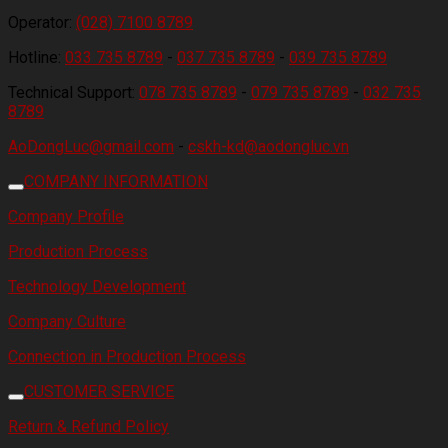
Operator:
(028) 7100 8789
Hotline:
033 735 8789
-
037 735 8789
-
039 735 8789
Technical Support:
078 735 8789
-
079 735 8789
-
032 735
8789
AoDongLuc@gmail.com
-
cskh-kd@aodongluc.vn
COMPANY INFORMATION
Company Profile
Production Process
Technology Development
Company Culture
Connection in Production Process
CUSTOMER SERVICE
Return & Refund Policy