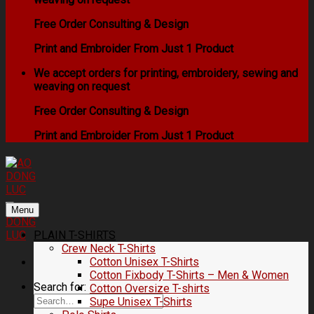
Free Order Consulting & Design
Print and Embroider From Just 1 Product
We accept orders for printing, embroidery, sewing and
weaving on request
Free Order Consulting & Design
Print and Embroider From Just 1 Product
Menu
PLAIN T-SHIRTS
Crew Neck T-Shirts
Cotton Unisex T-Shirts
Cotton Fixbody T-Shirts – Men & Women
Search for:
Cotton Oversize T-shirts
Supe Unisex T-Shirts