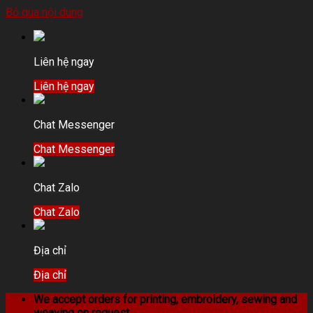
Bỏ qua nội dung
Liên hệ ngay
Liên hệ ngay
Chat Messenger
Chat Messenger
Chat Zalo
Chat Zalo
Địa chỉ
Địa chỉ
We accept orders for printing, embroidery, sewing and
weaving on request