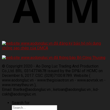
© Copyright 2020 - Ao Dong Luc Trading And Production
Co.,Ltd. BRL: 0314774678 issued by the DP&I of HCMC on
December 6, 2017. CSC: (028)7100.8789. Website (
www.aodongluc.vn - www.thegioiaotron.vn - www.aovnxk.vn -
www.inmaytheu.vn ),
Email: thietke@aodongluc.vn ; ketoan@aodongluc.vn ; kd-
cskh@aodongluc.vn.
Search for: