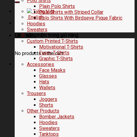
Polo Shirts
Plain Polo Shirts
Tiếng Việt
Polo Shirts with Striped Collar
English
Polo Shirts With Birdseye Pique Fabric
Hoodies
Sweaters
FASHION
Có
0
sản phẩm trong
giỏ hàng
Custom Printed T-Shirts
Motivational T-Shirts
Funny T-Shirts
No products in the cart.
Graphic T-Shirts
Accessories
Face Masks
Glasses
Hats
Wallets
Trousers
Joggers
Shorts
Other Products
Bomber Jackets
Hoodies
Sweaters
Tanktops