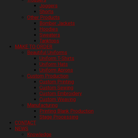
Joggers
Shorts
Other Products
Bomber Jackets
Hoodies
Sweaters
Tanktops
MAKE TO ORDER
Beautiful Uniforms
Uniform T-Shirts
Uniform Hats
Uniform Aprons
Custom Production
Custom Printing
Custom Sewing
Custom Embroidery
Custom Weaving
Manufacturing
Printing Blank Production
Stage Processing
CONTACT
NEWS
Knowledge