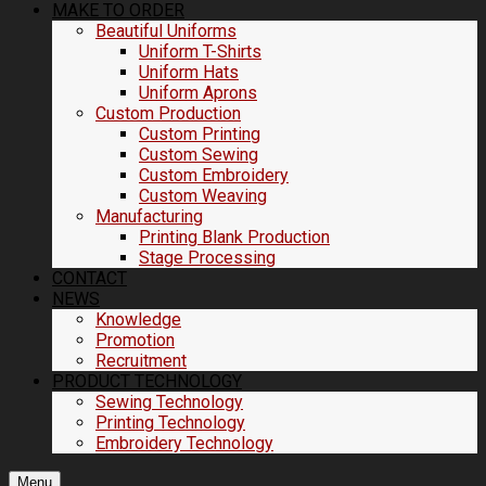
MAKE TO ORDER
Beautiful Uniforms
Uniform T-Shirts
Uniform Hats
Uniform Aprons
Custom Production
Custom Printing
Custom Sewing
Custom Embroidery
Custom Weaving
Manufacturing
Printing Blank Production
Stage Processing
CONTACT
NEWS
Knowledge
Promotion
Recruitment
PRODUCT TECHNOLOGY
Sewing Technology
Printing Technology
Embroidery Technology
Menu