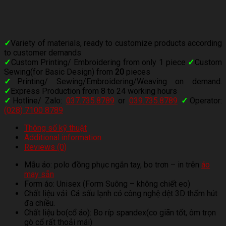
✓
Variety of materials, ready to customize products according
to customer demands
✓
Custom Printing/ Embroidering from only 1 piece
✓
Custom
Sewing(for Basic Design) from
20
pieces
✓
Printing/ Sewing/Embroidering/Weaving on demand.
✓
Express Production from 8 to 24 working hours
✓
Hotline/ Zalo:
037.735.8789
or
039.735.8789
✓
Operator:
(028) 7100 8789
Thông số kỹ thuật
Additional information
Reviews (0)
Mẫu áo: polo đồng phục ngắn tay, bo trơn – in trên
áo
may sẵn
Form áo: Unisex (Form Suông – không chiết eo)
Chất liệu vải: Cá sấu lạnh có công nghệ dệt 3D thấm hút
đa chiều.
Chất liệu bo(cổ áo): Bo ríp spandex(co giãn tốt, ôm trọn
gò cổ rất thoải mái)