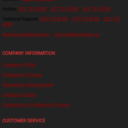
Hotline:
033 735 8789
-
037 735 8789
-
039 735 8789
Technical Support:
078 735 8789
-
079 735 8789
-
032 735
8789
AoDongLuc@gmail.com
-
cskh-kd@aodongluc.vn
COMPANY INFORMATION
Company Profile
Production Process
Technology Development
Company Culture
Connection in Production Process
CUSTOMER SERVICE