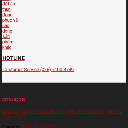
HOTLINE
Customer Service (028) 7100 8789
CONTACTS
Address:
60/22 Le Van Phan st., Phu Tho Hoa Ward, Tan Phu
Dist., HCMC
Operator:
(028) 7100 8789