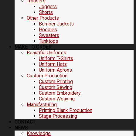
Trousers
Joggers
Shorts
Other Products
Bomber Jackets
Hoodies
Sweaters
Tanktops
MAKE TO ORDER
Beautiful Uniforms
Uniform T-Shirts
Uniform Hats
Uniform Aprons
Custom Production
Custom Printing
Custom Sewing
Custom Embroidery
Custom Weaving
Manufacturing
Printing Blank Production
Stage Processing
CONTACT
NEWS
Knowledge