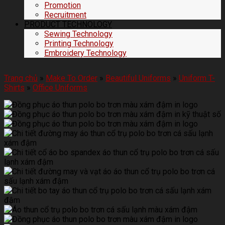
Promotion
Recruitment
PRODUCT TECHNOLOGY
Sewing Technology
Printing Technology
Embroidery Technology
Trang chủ
»
Make To Order
»
Beautiful Uniforms
»
Uniform T-
Shirts
»
Office Uniforms