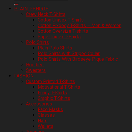
PLAIN T-SHIRTS
Crew Neck T-Shirts
Cotton Unisex T-Shirts
Cotton Fixbody T-Shirts – Men & Women
Cotton Oversize T-shirts
Supe Unisex T-Shirts
Polo Shirts
Plain Polo Shirts
Polo Shirts with Striped Collar
Polo Shirts With Birdseye Pique Fabric
Hoodies
Sweaters
FASHION
Custom Printed T-Shirts
Motivational T-Shirts
Funny T-Shirts
Graphic T-Shirts
Accessories
Face Masks
Glasses
Hats
Wallets
Trousers