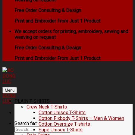
Free Order Consulting & Design
Print and Embroider From Just 1 Product
We accept orders for printing, embroidery, sewing and
weaving on request
Free Order Consulting & Design
Print and Embroider From Just 1 Product
Menu
PLAIN T-SHIRTS
Crew Neck T-Shirts
Cotton Unisex T-Shirts
Cotton Fixbody T-Shirts – Men & Women
Search for:
Cotton Oversize T-shirts
Supe Unisex T-Shirts