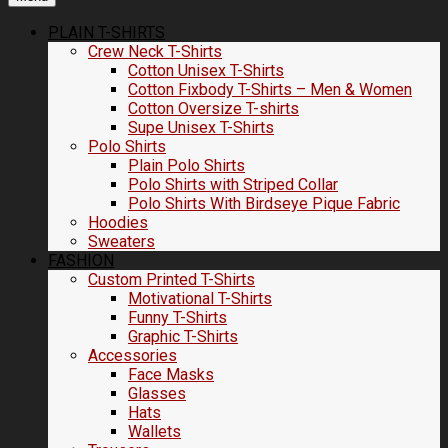
PLAIN T-SHIRTS
Crew Neck T-Shirts
Cotton Unisex T-Shirts
Cotton Fixbody T-Shirts – Men & Women
Cotton Oversize T-shirts
Supe Unisex T-Shirts
Polo Shirts
Plain Polo Shirts
Polo Shirts with Striped Collar
Polo Shirts With Birdseye Pique Fabric
Hoodies
Sweaters
FASHION
Custom Printed T-Shirts
Motivational T-Shirts
Funny T-Shirts
Graphic T-Shirts
Accessories
Face Masks
Glasses
Hats
Wallets