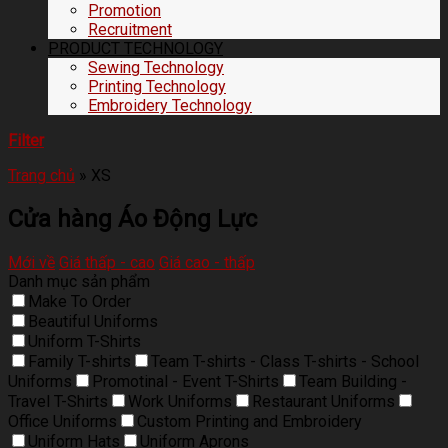
Promotion
Recruitment
PRODUCT TECHNOLOGY
Sewing Technology
Printing Technology
Embroidery Technology
Filter
Trang chủ
»
XS
Cửa hàng Áo Động Lực
Mới về
Giá thấp - cao
Giá cao - thấp
Danh mục sản phẩm
Make To Order
Beautiful Uniforms
Uniform T-Shirts
Family T-shirts
Team T-shirts - Class T-shirts - School
Uniforms
Promotinal - Event T-Shirts
Team Building -
Travel T-Shirts
Work Uniforms
Restaurant Uniforms
Office Uniforms
Custom Printing and Embroidery
Uniform Hats
Uniform Aprons