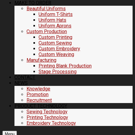
MAKE TO ORDER
Beautiful Uniforms
Uniform T-Shirts
Uniform Hats
Uniform Aprons
Custom Production
Custom Printing
Custom Sewing
Custom Embroidery
Custom Weaving
Manufacturing
Printing Blank Production
Stage Processing
CONTACT
NEWS
Knowledge
Promotion
Recruitment
PRODUCT TECHNOLOGY
Sewing Technology
Printing Technology
Embroidery Technology
Menu