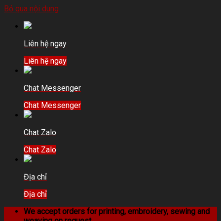
Bỏ qua nội dung
Liên hệ ngay
Liên hệ ngay
Chat Messenger
Chat Messenger
Chat Zalo
Chat Zalo
Địa chỉ
Địa chỉ
We accept orders for printing, embroidery, sewing and
weaving on request