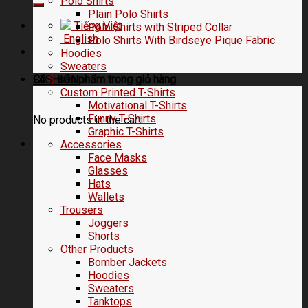
Polo Shirts
Plain Polo Shirts
Tiếng Việt
Polo Shirts with Striped Collar
English
Polo Shirts With Birdseye Pique Fabric
Hoodies
Sweaters
FASHION
Có
0
sản phẩm trong
giỏ hàng
Custom Printed T-Shirts
Motivational T-Shirts
Funny T-Shirts
No products in the cart.
Graphic T-Shirts
Accessories
Face Masks
Glasses
Hats
Wallets
Trousers
Joggers
Shorts
Other Products
Bomber Jackets
Hoodies
Sweaters
Tanktops