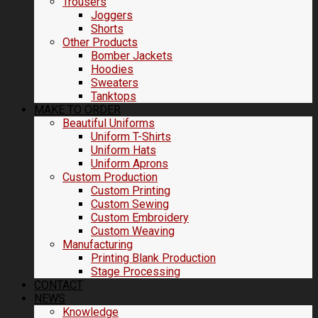
Trousers
Joggers
Shorts
Other Products
Bomber Jackets
Hoodies
Sweaters
Tanktops
MAKE TO ORDER
Beautiful Uniforms
Uniform T-Shirts
Uniform Hats
Uniform Aprons
Custom Production
Custom Printing
Custom Sewing
Custom Embroidery
Custom Weaving
Manufacturing
Printing Blank Production
Stage Processing
CONTACT
NEWS
Knowledge