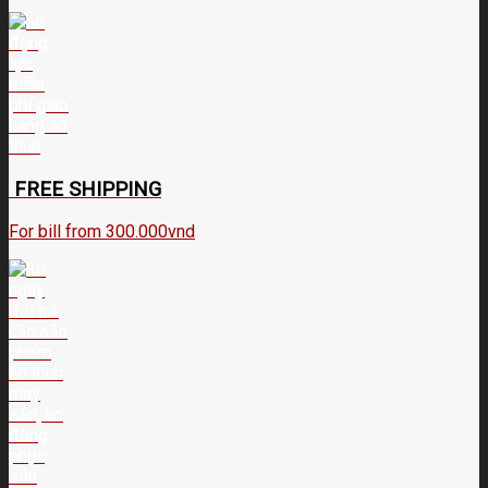
FREE SHIPPING
For bill from 300.000vnd