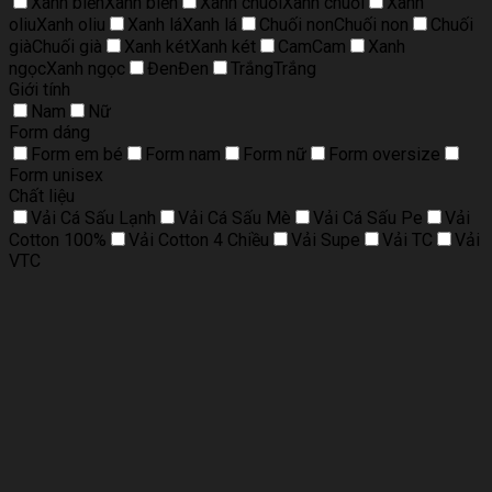
Xanh biển
Xanh biển
Xanh chuối
Xanh chuối
Xanh
oliu
Xanh oliu
Xanh lá
Xanh lá
Chuối non
Chuối non
Chuối
già
Chuối già
Xanh két
Xanh két
Cam
Cam
Xanh
ngọc
Xanh ngọc
Đen
Đen
Trắng
Trắng
Giới tính
Nam
Nữ
Form dáng
Form em bé
Form nam
Form nữ
Form oversize
Form unisex
Chất liệu
Vải Cá Sấu Lạnh
Vải Cá Sấu Mè
Vải Cá Sấu Pe
Vải
Cotton 100%
Vải Cotton 4 Chiều
Vải Supe
Vải TC
Vải
VTC