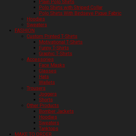
Plain Polo Shirts
Polo Shirts with Striped Collar
Polo Shirts With Birdseye Pique Fabric
Hoodies
Sweaters
FASHION
Custom Printed T-Shirts
Motivational T-Shirts
Funny T-Shirts
Graphic T-Shirts
Accessories
Face Masks
Glasses
Hats
Wallets
Trousers
Joggers
Shorts
Other Products
Bomber Jackets
Hoodies
Sweaters
Tanktops
MAKE TO ORDER