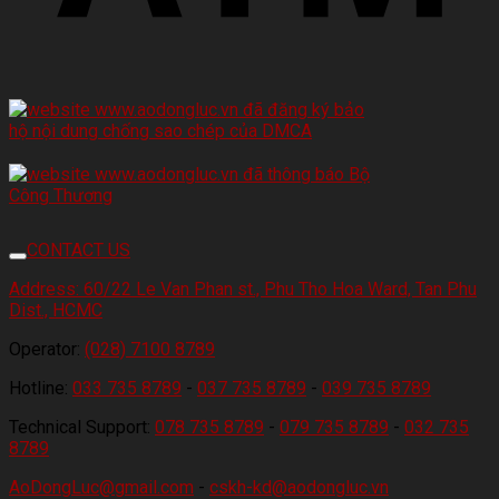
CONTACT US
Address:
60/22 Le Van Phan st., Phu Tho Hoa Ward, Tan Phu
Dist., HCMC
Operator:
(028) 7100 8789
Hotline:
033 735 8789
-
037 735 8789
-
039 735 8789
Technical Support:
078 735 8789
-
079 735 8789
-
032 735
8789
AoDongLuc@gmail.com
-
cskh-kd@aodongluc.vn