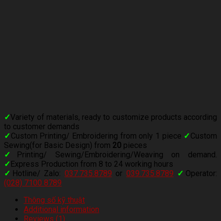
✓
Variety of materials, ready to customize products according
to customer demands
✓
Custom Printing/ Embroidering from only 1 piece
✓
Custom
Sewing(for Basic Design) from
20
pieces
✓
Printing/ Sewing/Embroidering/Weaving on demand.
✓
Express Production from 8 to 24 working hours
✓
Hotline/ Zalo:
037.735.8789
or
039.735.8789
✓
Operator:
(028) 7100 8789
Thông số kỹ thuật
Additional information
Reviews (1)