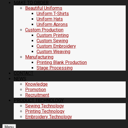
MAKE TO ORDER
Beautiful Uniforms
Uniform T-Shirts
Uniform Hats
Uniform Aprons
Custom Production
Custom Printing
Custom Sewing
Custom Embroidery
Custom Weaving
Manufacturing
Printing Blank Production
Stage Processing
CONTACT
NEWS
Knowledge
Promotion
Recruitment
PRODUCT TECHNOLOGY
Sewing Technology
Printing Technology
Embroidery Technology
Menu