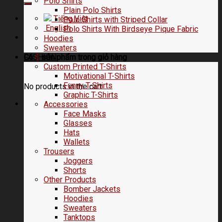
Polo Shirts
Plain Polo Shirts
Tiếng Việt
Polo Shirts with Striped Collar
English
Polo Shirts With Birdseye Pique Fabric
Hoodies
Sweaters
FASHION
Có
0
sản phẩm trong
giỏ hàng
Custom Printed T-Shirts
Motivational T-Shirts
Funny T-Shirts
No products in the cart.
Graphic T-Shirts
Accessories
Face Masks
Glasses
Hats
Wallets
Trousers
Joggers
Shorts
Other Products
Bomber Jackets
Hoodies
Sweaters
Tanktops