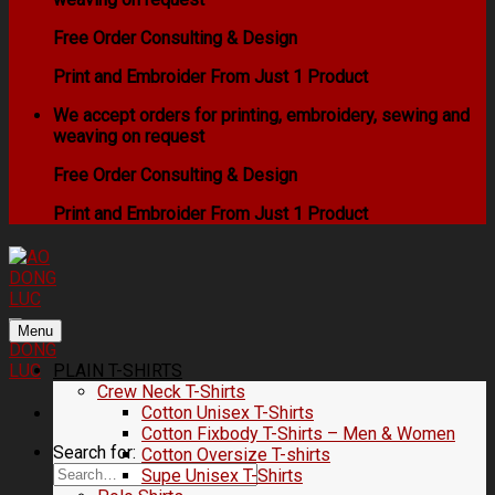
Free Order Consulting & Design
Print and Embroider From Just 1 Product
We accept orders for printing, embroidery, sewing and
weaving on request
Free Order Consulting & Design
Print and Embroider From Just 1 Product
Menu
PLAIN T-SHIRTS
Crew Neck T-Shirts
Cotton Unisex T-Shirts
Cotton Fixbody T-Shirts – Men & Women
Search for:
Cotton Oversize T-shirts
Supe Unisex T-Shirts