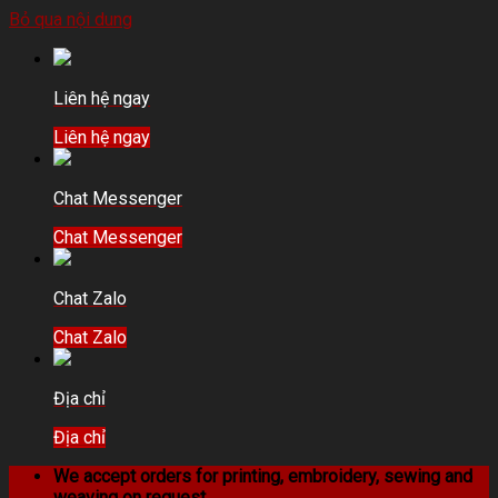
Bỏ qua nội dung
Liên hệ ngay
Liên hệ ngay
Chat Messenger
Chat Messenger
Chat Zalo
Chat Zalo
Địa chỉ
Địa chỉ
We accept orders for printing, embroidery, sewing and
weaving on request