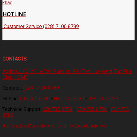
HOTLINE
Customer Service (028) 7100 8789
CONTACTS
Address:
60/22 Le Van Phan st., Phu Tho Hoa Ward, Tan Phu
Dist., HCMC
Operator:
(028) 7100 8789
Hotline:
033 735 8789
-
037 735 8789
-
039 735 8789
Technical Support:
078 735 8789
-
079 735 8789
-
032 735
8789
AoDongLuc@gmail.com
-
cskh-kd@aodongluc.vn