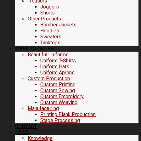
Trousers
Joggers
Shorts
Other Products
Bomber Jackets
Hoodies
Sweaters
Tanktops
MAKE TO ORDER
Beautiful Uniforms
Uniform T-Shirts
Uniform Hats
Uniform Aprons
Custom Production
Custom Printing
Custom Sewing
Custom Embroidery
Custom Weaving
Manufacturing
Printing Blank Production
Stage Processing
CONTACT
NEWS
Knowledge