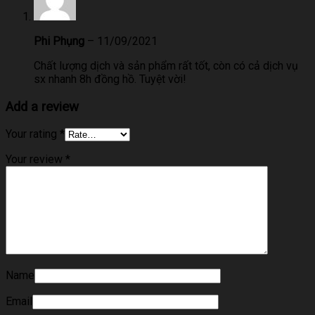
Phi Phụng
–
11/09/2021
Chất lượng dịch và sản phẩm rất tốt, còn có cả dịch vụ
sx nhanh 8h đồng hồ. Tuyệt vời!
Add a review
Your rating
*
Your review
*
Name
Email