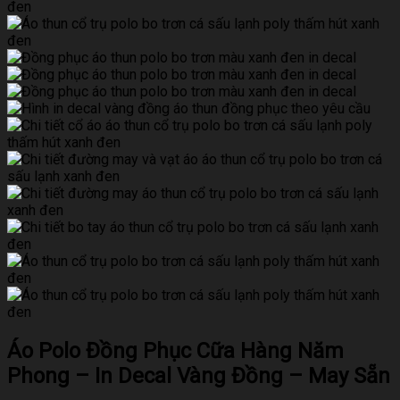
Áo Polo Đồng Phục Cữa Hàng Năm
Phong – In Decal Vàng Đồng – May Sẵn