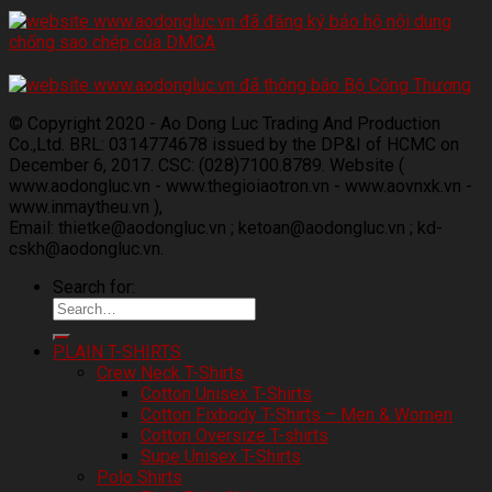
© Copyright 2020 - Ao Dong Luc Trading And Production
Co.,Ltd. BRL: 0314774678 issued by the DP&I of HCMC on
December 6, 2017. CSC: (028)7100.8789. Website (
www.aodongluc.vn - www.thegioiaotron.vn - www.aovnxk.vn -
www.inmaytheu.vn ),
Email: thietke@aodongluc.vn ; ketoan@aodongluc.vn ; kd-
cskh@aodongluc.vn.
Search for:
PLAIN T-SHIRTS
Crew Neck T-Shirts
Cotton Unisex T-Shirts
Cotton Fixbody T-Shirts – Men & Women
Cotton Oversize T-shirts
Supe Unisex T-Shirts
Polo Shirts