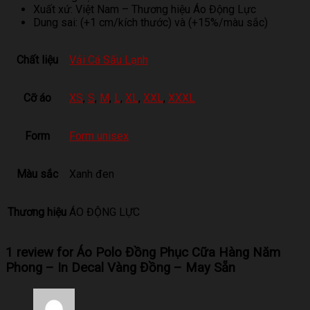
Xuất xứ: Việt Nam – Thương hiệu Áo Động Lực
Dung sai: (+1 cm/kích thước) và (+15%/màu sắc)
Chất liệu
Vải Cá Sấu Lạnh
Cỡ áo
XS
,
S
,
M
,
L
,
XL
,
XXL
,
XXXL
Form
Form unisex
Màu sắc
Xanh đen
Thương hiệu
ÁO ĐỘNG LỰC
1 review for
Áo Polo Đồng Phục Cữa Hàng Năm
Phong – In Decal Vàng Đồng – May Sẵn