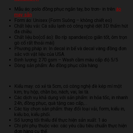
Mẫu áo: polo đồng phục ngắn tay, bo trơn- in trên
áo
may sẵn
Form áo: Unisex (Form Suông – không chiết eo)
Chất liệu vải: Cá sấu lạnh có công nghệ dệt 3D thấm hút
đa chiều.
Chất liệu bo(cổ áo): Bo ríp spandex(co giãn tốt, ôm trọn
gò cổ rất thoải mái)
Phương pháp in: In decal in bế và decal vàng đồng đơn
sắc với vật liệu của USA.
Định lượng: 270 gsm – Wash cầm màu cấp độ 5/5
Dòng sản phẩm: Áo đồng phục cữa hàng
Kiểu may: có xẻ tà 5cm, có công nghệ đè kép mí một
kim, trụ hộp, chần bo, nách, vai, lai tà.
Các dịch vụ khả dụng với sản phẩm: in hỏa tốc, in nhanh
24h, đồng phục, quà tặng cao cấp,…
Các tùy chọn sản phẩm: thay đổi loại vải, form, kiểu in,
kiểu bo, kiểu phối.
Số lượng tối thiểu để thực hiện sản xuất: 1 áo
Chi phí phụ thuộc vào: các yêu cầu tiêu chuẩn thực hiện
đơn hàng cụ thể.