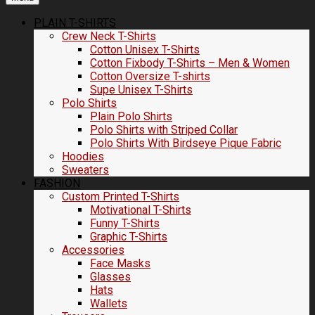
PLAIN T-SHIRTS
Crew Neck T-Shirts
Cotton Unisex T-Shirts
Cotton Fixbody T-Shirts – Men & Women
Cotton Oversize T-shirts
Supe Unisex T-Shirts
Polo Shirts
Plain Polo Shirts
Polo Shirts with Striped Collar
Polo Shirts With Birdseye Pique Fabric
Hoodies
Sweaters
FASHION
Custom Printed T-Shirts
Motivational T-Shirts
Funny T-Shirts
Graphic T-Shirts
Accessories
Face Masks
Glasses
Hats
Wallets