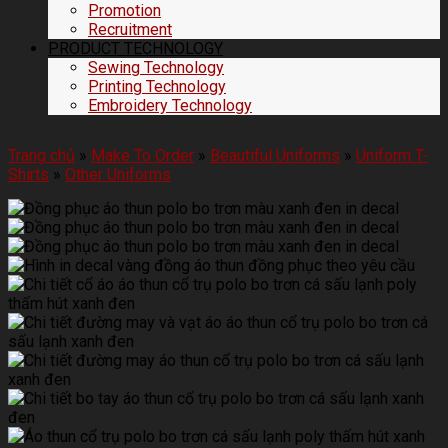
Promotion
Recruitment
PRODUCT TECHNOLOGY
Sewing Technology
Printing Technology
Embroidery Technology
Trang chủ
»
Make To Order
»
Beautiful Uniforms
»
Uniform T-
Shirts
»
Other Uniforms