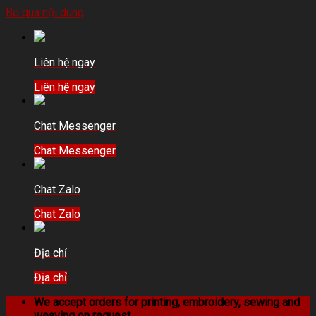
Bỏ qua nội dung
Liên hệ ngay
Liên hệ ngay
Chat Messenger
Chat Messenger
Chat Zalo
Chat Zalo
Địa chỉ
Địa chỉ
We accept orders for printing, embroidery, sewing and
weaving on request