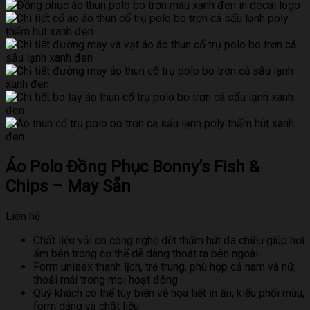
Áo Polo Đồng Phục Bonny’s Fish &
Chips – May Sẵn
Liên hệ
Chất liệu vải có công nghệ dệt thấm hút đa chiều giúp hơi
ẩm bên trong cơ thể dễ dàng thoát ra bên ngoài
Form unisex thanh lịch, trẻ trung, phù hợp cả nam và nữ,
thoải mái trong mọi hoạt động
Quý khách có thể tùy biến về họa tiết in ấn, kiểu phối màu,
form dáng và chất liệu