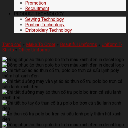
Promotion
Recruitment
PRODUCT TECHNOLOGY
Sewing Technology
Printing Technology
Embroidery Technology
Trang chủ
»
Make To Order
»
Beautiful Uniforms
»
Uniform T-
Shirts
»
Office Uniforms