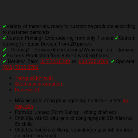
✓
Variety of materials, ready to customize products according
to customer demands
✓
Custom Printing/ Embroidering from only 1 piece
✓
Custom
Sewing(for Basic Design) from
20
pieces
✓
Printing/ Sewing/Embroidering/Weaving on demand.
✓
Express Production from 8 to 24 working hours
✓
Hotline/ Zalo:
037.735.8789
or
039.735.8789
✓
Operator:
(028) 7100 8789
Thông số kỹ thuật
Additional information
Reviews (0)
Mẫu áo: polo đồng phục ngắn tay, bo trơn – in trên
áo
may sẵn
Form áo: Unisex (Form Suông – không chiết eo)
Chất liệu vải: Cá sấu lạnh có công nghệ dệt 3D thấm hút
đa chiều.
Chất liệu bo(cổ áo): Bo ríp spandex(co giãn tốt, ôm trọn
gò cổ rất thoải mái)