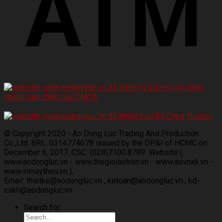
© Copyright 2020 - Ao Dong Luc Trading And Production
Co.,Ltd. BRL: 0314774678 issued by the DP&I of HCMC on
December 6, 2017. CSC: (028)7100.8789. Website (
www.aodongluc.vn - www.thegioiaotron.vn - www.aovnxk.vn -
www.inmaytheu.vn ),
Email: thietke@aodongluc.vn ; ketoan@aodongluc.vn ; kd-
cskh@aodongluc.vn.
Search for: