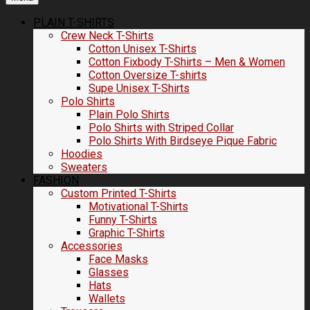
PLAIN T-SHIRTS
Crew Neck T-Shirts
Cotton Unisex T-Shirts
Cotton Fixbody T-Shirts – Men & Women
Cotton Oversize T-shirts
Supe Unisex T-Shirts
Polo Shirts
Plain Polo Shirts
Polo Shirts with Striped Collar
Polo Shirts With Birdseye Pique Fabric
Hoodies
Sweaters
FASHION
Custom Printed T-Shirts
Motivational T-Shirts
Funny T-Shirts
Graphic T-Shirts
Accessories
Face Masks
Glasses
Hats
Wallets