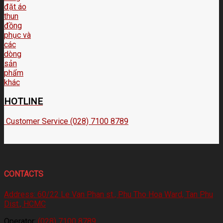
HOTLINE
Customer Service (028) 7100 8789
CONTACTS
Address:
60/22 Le Van Phan st., Phu Tho Hoa Ward, Tan Phu
Dist., HCMC
Operator:
(028) 7100 8789