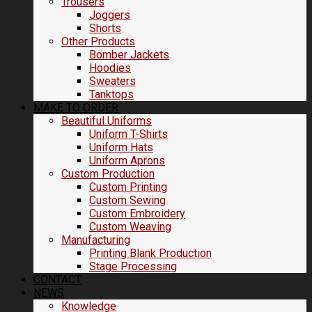
Trousers
Joggers
Shorts
Other Products
Bomber Jackets
Hoodies
Sweaters
Tanktops
MAKE TO ORDER
Beautiful Uniforms
Uniform T-Shirts
Uniform Hats
Uniform Aprons
Custom Production
Custom Printing
Custom Sewing
Custom Embroidery
Custom Weaving
Manufacturing
Printing Blank Production
Stage Processing
CONTACT
NEWS
Knowledge