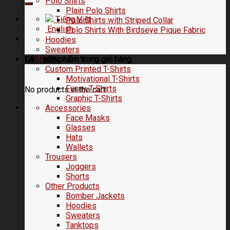
Polo Shirts
Plain Polo Shirts
Tiếng Việt
Polo Shirts with Striped Collar
English
Polo Shirts With Birdseye Pique Fabric
Hoodies
Sweaters
FASHION
Có
0
sản phẩm trong
giỏ hàng
Custom Printed T-Shirts
Motivational T-Shirts
Funny T-Shirts
No products in the cart.
Graphic T-Shirts
Accessories
Face Masks
Glasses
Hats
Wallets
Trousers
Joggers
Shorts
Other Products
Bomber Jackets
Hoodies
Sweaters
Tanktops