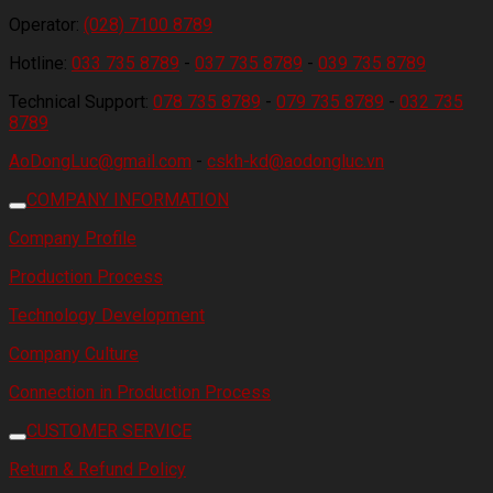
Operator:
(028) 7100 8789
Hotline:
033 735 8789
-
037 735 8789
-
039 735 8789
Technical Support:
078 735 8789
-
079 735 8789
-
032 735
8789
AoDongLuc@gmail.com
-
cskh-kd@aodongluc.vn
COMPANY INFORMATION
Company Profile
Production Process
Technology Development
Company Culture
Connection in Production Process
CUSTOMER SERVICE
Return & Refund Policy