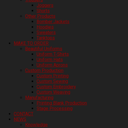
Joggers
Shorts
Other Products
Bomber Jackets
Hoodies
Sweaters
Tanktops
MAKE TO ORDER
Beautiful Uniforms
Uniform T-Shirts
Uniform Hats
Uniform Aprons
Custom Production
Custom Printing
Custom Sewing
Custom Embroidery
Custom Weaving
Manufacturing
Printing Blank Production
Stage Processing
CONTACT
NEWS
Knowledge