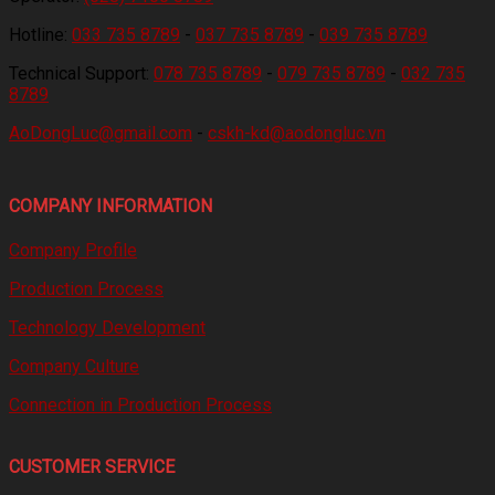
Hotline:
033 735 8789
-
037 735 8789
-
039 735 8789
Technical Support:
078 735 8789
-
079 735 8789
-
032 735
8789
AoDongLuc@gmail.com
-
cskh-kd@aodongluc.vn
COMPANY INFORMATION
Company Profile
Production Process
Technology Development
Company Culture
Connection in Production Process
CUSTOMER SERVICE