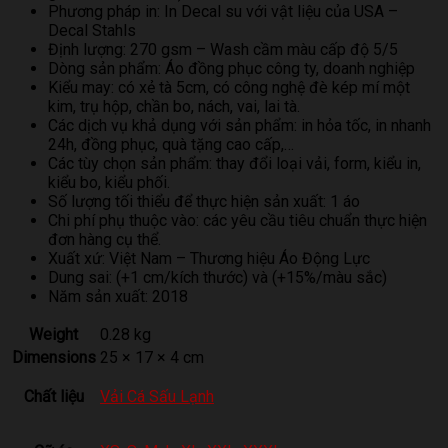
Phương pháp in: In Decal su với vật liệu của USA –
Decal Stahls
Định lượng: 270 gsm – Wash cầm màu cấp độ 5/5
Dòng sản phẩm: Áo đồng phục công ty, doanh nghiệp
Kiểu may: có xẻ tà 5cm, có công nghệ đè kép mí một
kim, trụ hộp, chần bo, nách, vai, lai tà.
Các dịch vụ khả dụng với sản phẩm: in hỏa tốc, in nhanh
24h, đồng phục, quà tặng cao cấp,…
Các tùy chọn sản phẩm: thay đổi loại vải, form, kiểu in,
kiểu bo, kiểu phối.
Số lượng tối thiểu để thực hiện sản xuất: 1 áo
Chi phí phụ thuộc vào: các yêu cầu tiêu chuẩn thực hiện
đơn hàng cụ thể.
Xuất xứ: Việt Nam – Thương hiệu Áo Động Lực
Dung sai: (+1 cm/kích thước) và (+15%/màu sắc)
Năm sản xuất: 2018
Weight
0.28 kg
Dimensions
25 × 17 × 4 cm
Chất liệu
Vải Cá Sấu Lạnh