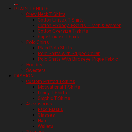
PLAIN T-SHIRTS
Crew Neck T-Shirts
Cotton Unisex T-Shirts
Cotton Fixbody T-Shirts – Men & Women
Cotton Oversize T-shirts
Supe Unisex T-Shirts
Polo Shirts
Plain Polo Shirts
Polo Shirts with Striped Collar
Polo Shirts With Birdseye Pique Fabric
Hoodies
Sweaters
FASHION
Custom Printed T-Shirts
Motivational T-Shirts
Funny T-Shirts
Graphic T-Shirts
Accessories
Face Masks
Glasses
Hats
Wallets
Trousers