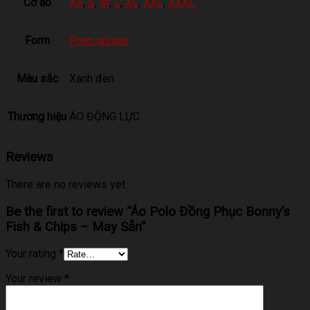
Cỡ áo
XS
,
S
,
M
,
L
,
XL
,
XXL
,
XXXL
Form
Form unisex
Màu sắc
Xanh đen
Thương hiệu
ÁO ĐỘNG LỰC
Reviews
There are no reviews yet.
Be the first to review “Áo Polo Đồng Phục Bonny’s
Fish & Chips – May Sẵn”
Your rating
*
Your review
*