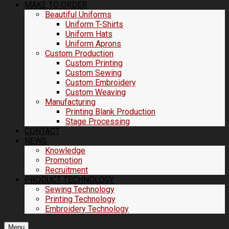
MAKE TO ORDER
Beautiful Uniforms
Uniform T-Shirts
Uniform Hats
Uniform Aprons
Custom Production
Custom Printing
Custom Sewing
Custom Embroidery
Custom Weaving
Manufacturing
Printing Blank Production
Stage Processing
CONTACT
NEWS
Knowledge
Promotion
Recruitment
PRODUCT TECHNOLOGY
Sewing Technology
Printing Technology
Embroidery Technology
Menu