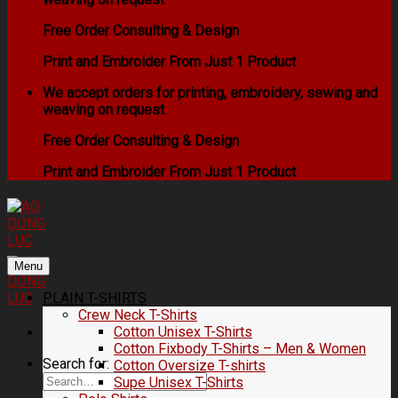
Free Order Consulting & Design
Print and Embroider From Just 1 Product
We accept orders for printing, embroidery, sewing and
weaving on request
Free Order Consulting & Design
Print and Embroider From Just 1 Product
Menu
PLAIN T-SHIRTS
Crew Neck T-Shirts
Cotton Unisex T-Shirts
Cotton Fixbody T-Shirts – Men & Women
Search for:
Cotton Oversize T-shirts
Supe Unisex T-Shirts