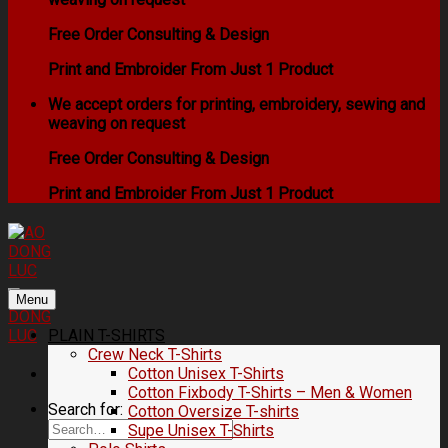
Free Order Consulting & Design
Print and Embroider From Just 1 Product
We accept orders for printing, embroidery, sewing and
weaving on request
Free Order Consulting & Design
Print and Embroider From Just 1 Product
Menu
PLAIN T-SHIRTS
Crew Neck T-Shirts
Cotton Unisex T-Shirts
Cotton Fixbody T-Shirts – Men & Women
Search for:
Cotton Oversize T-shirts
Supe Unisex T-Shirts