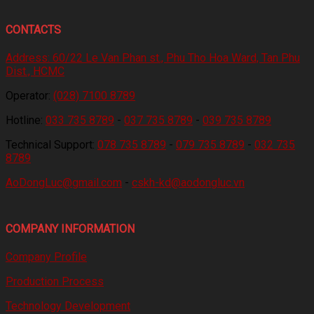
CONTACTS
Address:
60/22 Le Van Phan st., Phu Tho Hoa Ward, Tan Phu
Dist., HCMC
Operator:
(028) 7100 8789
Hotline:
033 735 8789
-
037 735 8789
-
039 735 8789
Technical Support:
078 735 8789
-
079 735 8789
-
032 735
8789
AoDongLuc@gmail.com
-
cskh-kd@aodongluc.vn
COMPANY INFORMATION
Company Profile
Production Process
Technology Development