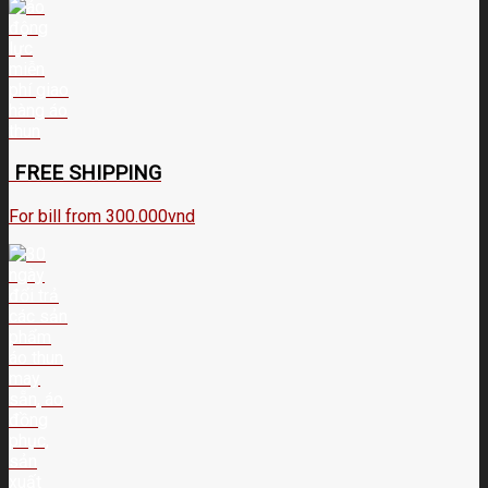
FREE SHIPPING
For bill from 300.000vnd