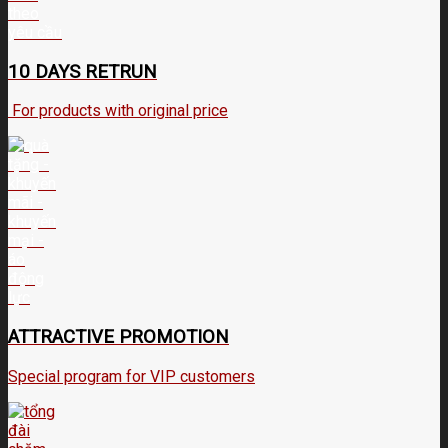
10 DAYS RETRUN
For products with original price
ATTRACTIVE PROMOTION
Special program for VIP customers