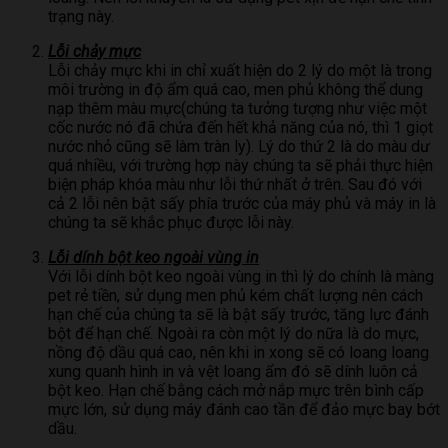
trạng này.
Lỗi chảy mực
Lỗi chảy mực khi in chỉ xuất hiện do 2 lý do một là trong
môi trường in độ ẩm quá cao, men phủ không thể dung
nạp thêm màu mực(chúng ta tưởng tượng như việc một
cốc nước nó đã chứa đến hết khả năng của nó, thì 1 giọt
nước nhỏ cũng sẽ làm tràn ly). Lý do thứ 2 là do màu dư
quá nhiều, với trường hợp này chúng ta sẽ phải thực hiện
biện pháp khóa màu như lỗi thứ nhất ở trên. Sau đó với
cả 2 lỗi nên bật sấy phía trước của máy phủ và máy in là
chúng ta sẽ khắc phục được lỗi này.
Lỗi dính bột keo ngoài vùng in
Với lỗi dính bột keo ngoài vùng in thì lý do chính là màng
pet rẻ tiền, sử dụng men phủ kém chất lượng nên cách
hạn chế của chúng ta sẽ là bật sấy trước, tăng lực đánh
bột để hạn chế. Ngoài ra còn một lý do nữa là do mực,
nồng độ dầu quá cao, nên khi in xong sẽ có loang loang
xung quanh hình in và vệt loang ẩm đó sẽ dính luôn cả
bột keo. Hạn chế bằng cách mở nắp mực trên bình cấp
mực lớn, sử dụng máy đánh cao tần để đảo mực bay bớt
dầu.