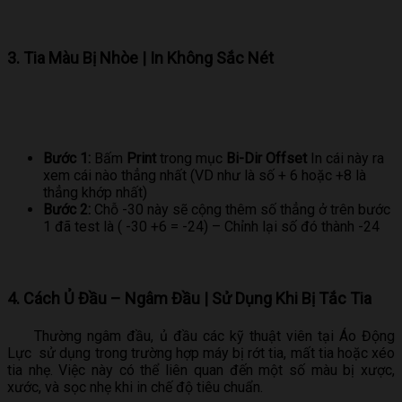
3. Tia Màu Bị Nhòe | In Không Sắc Nét
Bước 1:
Bấm
Print
trong mục
Bi-Dir Offset
In cái này ra
xem cái nào thẳng nhất (VD như là số + 6 hoặc +8 là
thẳng khớp nhất)
Bước 2:
Chỗ -30 này sẽ cộng thêm số thẳng ở trên bước
1 đã test là ( -30 +6 = -24) – Chỉnh lại số đó thành -24
4. Cách Ủ Đầu – Ngâm Đầu | Sử Dụng Khi Bị Tắc Tia
Thường ngâm đầu, ủ đầu các kỹ thuật viên tại Áo Động
Lực sử dụng trong trường hợp máy bị rớt tia, mất tia hoặc xéo
tia nhẹ. Việc này có thể liên quan đến một số màu bị xược,
xước, và sọc nhẹ khi in chế độ tiêu chuẩn.