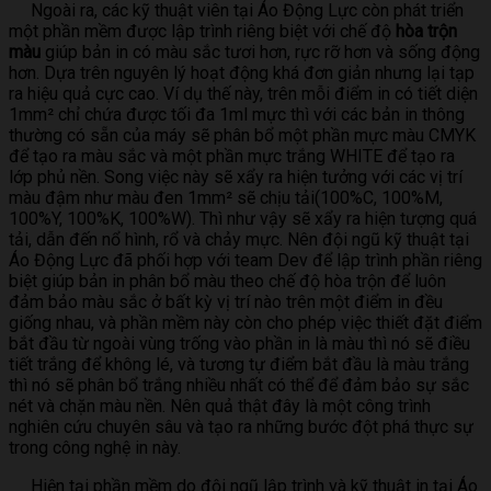
Ngoài ra, các kỹ thuật viên tại Áo Động Lực còn phát triển
một phần mềm được lập trình riêng biệt với chế độ
hòa trộn
màu
giúp bản in có màu sắc tươi hơn, rực rỡ hơn và sống động
hơn. Dựa trên nguyên lý hoạt động khá đơn giản nhưng lại tạp
ra hiệu quả cực cao. Ví dụ thế này, trên mỗi điểm in có tiết diện
1mm² chỉ chứa được tối đa 1ml mực thì với các bản in thông
thường có sẵn của máy sẽ phân bổ một phần mực màu CMYK
để tạo ra màu sắc và một phần mực trắng WHITE để tạo ra
lớp phủ nền. Song việc này sẽ xẩy ra hiện tưởng với các vị trí
màu đậm như màu đen 1mm² sẽ chịu tải(100%C, 100%M,
100%Y, 100%K, 100%W). Thì như vậy sẽ xẩy ra hiện tượng quá
tải, dẫn đến nổ hình, rổ và chảy mực. Nên đội ngũ kỹ thuật tại
Áo Động Lực đã phối hợp với team Dev để lập trình phần riêng
biệt giúp bản in phân bổ màu theo chế độ hòa trộn để luôn
đảm bảo màu sắc ở bất kỳ vị trí nào trên một điểm in đều
giống nhau, và phần mềm này còn cho phép việc thiết đặt điểm
bắt đầu từ ngoài vùng trống vào phần in là màu thì nó sẽ điều
tiết trắng để không lé, và tương tự điểm bắt đầu là màu trắng
thì nó sẽ phân bổ trắng nhiều nhất có thể để đảm bảo sự sắc
nét và chặn màu nền. Nên quả thật đây là một công trình
nghiên cứu chuyên sâu và tạo ra những bước đột phá thực sự
trong công nghệ in này.
Hiện tại phần mềm do đội ngũ lập trình và kỹ thuật in tại Áo