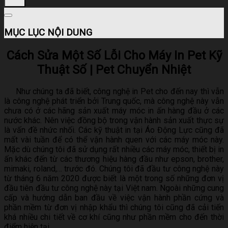
MỤC LỤC NỘI DUNG
Cách Sửa Một Số Lỗi Cho Máy In Pet Kỹ
Thuật Số | Pet Chuyển Nhiệt
Như chúng ta đã biết, công nghệ in Pet cho đến nay thì vẫn
là công nghệ phát triển bởi Trung quốc, mà công nghệ này vẫn
chưa có ở các hãng sản xuất máy móc in ấn hàng đầu ở các
nước khác. Nên việc đồng bộ trong vận hành sản xuất thực sự
là vấn đề nhức nhối. Các kỹ thuật in tại Áo Động Lực cũng đã
mất vài tuần để có thể vận hành quen với các máy móc này.
Mặc dù chúng tôi đã sử dụng rất nhiều các máy móc, thiết bị in
ấn khác đến từ các thương hiệu hàng đầu như epson, brother,
mimaki, roland,… trước đó. Chúng tôi đã đầu tư công nghệ này
từ tháng 6 năm 2020 được biết là một trong số những đơn vị
đầu tiên đầu tư công nghệ này tại Việt nam. Ngoài những cung
cấp và hướng dẫn ban đầu về việc vận hành phần cứng và
phần mềm từ đơn vị nhập khẩu thì chúng tôi cũng đã cải tiến
khá nhiều chi tiết về cơ khí cũng như phần mềm cho đến thời
điểm hiện tại.