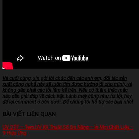
Và cuối cùng, xin gởi lời chúc đến các anh em, đối tác sản
xuất công nghệ này sẽ luôn tìm được hướng đi cho mình, và
không gặp phải các lỗi lầm kể trên. Nếu có thêm thắc mắc
nào cần giải đáp về cách vận hành máy cũng như fix lỗi, hãy
để lại comment ở bên dưới. Để chúng tôi hỗ trợ các bạn nhé!
BÀI VIẾT LIÊN QUAN
UV DTF – Tem UV Kỹ Thuật Số Đa Năng – In Mọi Chất Liệu –
9 Hiệu Ứng