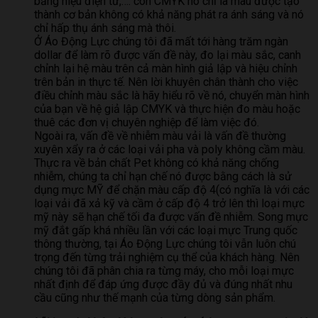
bảng hiệu điện tử,…. còn CMYK nó chỉ là màu được tạo
thành cơ bản không có khả năng phát ra ánh sáng và nó
chỉ hấp thụ ánh sáng mà thôi.
Ở Áo Động Lực chúng tôi đã mất tới hàng trăm ngàn
dollar để làm rõ được vấn đề này, đo lại màu sắc, canh
chỉnh lại hệ màu trên cả màn hình giả lập và hiệu chỉnh
trên bản in thực tế. Nên lời khuyên chân thành cho việc
điều chỉnh màu sắc là hãy hiểu rõ về nó, chuyển màn hình
của bạn về hệ giả lập CMYK và thực hiện đo màu hoặc
thuê các đơn vị chuyên nghiệp để làm việc đó.
Ngoài ra, vấn đề về nhiễm màu vải là vấn đề thường
xuyên xẩy ra ở các loại vải pha và poly không cầm màu.
Thực ra về bản chất Pet không có khả năng chống
nhiễm, chúng ta chỉ hạn chế nó được bằng cách là sử
dụng mực MỸ để chặn màu cấp độ 4(có nghĩa là với các
loại vải đã xả kỹ và cầm ở cấp độ 4 trở lên thì loại mực
mỹ này sẽ hạn chế tối đa được vấn đề nhiễm. Song mực
mỹ đắt gấp khá nhiều lần với các loại mực Trung quốc
thông thường, tại Áo Động Lực chúng tôi vẫn luôn chú
trọng đến từng trải nghiệm cụ thể của khách hàng. Nên
chúng tôi đã phân chia ra từng máy, cho mỗi loại mực
nhất định để đáp ứng được đầy đủ và đúng nhất nhu
cầu cũng như thế mạnh của từng dòng sản phẩm.