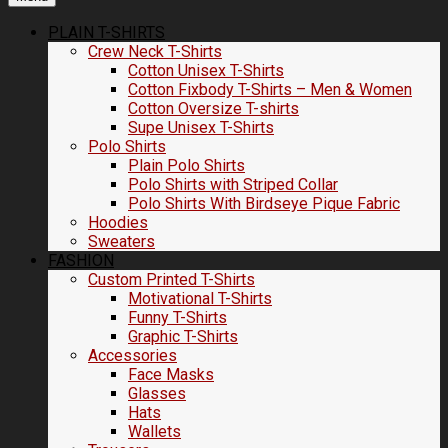
PLAIN T-SHIRTS
Crew Neck T-Shirts
Cotton Unisex T-Shirts
Cotton Fixbody T-Shirts – Men & Women
Cotton Oversize T-shirts
Supe Unisex T-Shirts
Polo Shirts
Plain Polo Shirts
Polo Shirts with Striped Collar
Polo Shirts With Birdseye Pique Fabric
Hoodies
Sweaters
FASHION
Custom Printed T-Shirts
Motivational T-Shirts
Funny T-Shirts
Graphic T-Shirts
Accessories
Face Masks
Glasses
Hats
Wallets