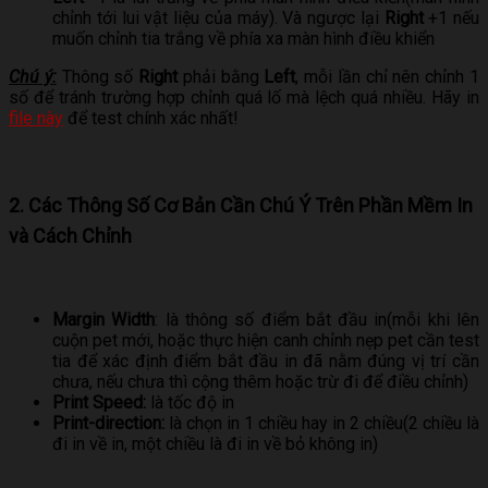
chỉnh tới lui vật liệu của máy). Và ngược lại
Right
+1 nếu
muốn chỉnh tia trắng về phía xa màn hình điều khiển
Chú ý:
Thông số
Right
phải bằng
Left
, mỗi lần chỉ nên chỉnh 1
số để tránh trường hợp chỉnh quá lố mà lệch quá nhiều. Hãy in
file này
để test chính xác nhất!
2. Các Thông Số Cơ Bản Cần Chú Ý Trên Phần Mềm In
và Cách Chỉnh
Margin Width
: là thông số điểm bắt đầu in(mỗi khi lên
cuộn pet mới, hoặc thực hiện canh chỉnh nẹp pet cần test
tia để xác định điểm bắt đầu in đã nằm đúng vị trí cần
chưa, nếu chưa thì cộng thêm hoặc trừ đi để điều chỉnh)
Print Speed:
là tốc độ in
Print-direction:
là chọn in 1 chiều hay in 2 chiều(2 chiều là
đi in về in, một chiều là đi in về bỏ không in)