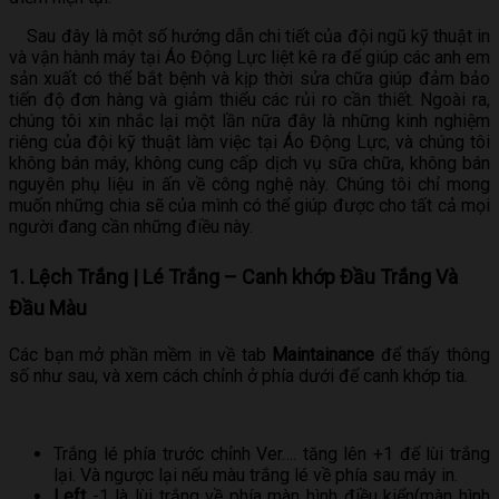
Sau đây là một số hướng dẫn chi tiết của đội ngũ kỹ thuật in
và vận hành máy tại Áo Động Lực liệt kê ra để giúp các anh em
sản xuất có thể bắt bệnh và kịp thời sửa chữa giúp đảm bảo
tiến độ đơn hàng và giảm thiểu các rủi ro cần thiết. Ngoài ra,
chúng tôi xin nhắc lại một lần nữa đây là những kinh nghiệm
riêng của đội kỹ thuật làm việc tại Áo Động Lực, và chúng tôi
không bán máy, không cung cấp dịch vụ sữa chữa, không bán
nguyên phụ liệu in ấn về công nghệ này. Chúng tôi chỉ mong
muốn những chia sẽ của mình có thể giúp được cho tất cả mọi
người đang cần những điều này.
1. Lệch Trắng | Lé Trắng – Canh khớp Đầu Trắng Và
Đầu Màu
Các bạn mở phần mềm in về tab
Maintainance
để thấy thông
số như sau, và xem cách chỉnh ở phía dưới để canh khớp tia.
Trắng lé phía trước chỉnh Ver…. tăng lên +1 để lùi trắng
lại. Và ngược lại nếu màu trắng lé về phía sau máy in.
Left
-1 là lùi trắng về phía màn hình điều kiển(màn hình