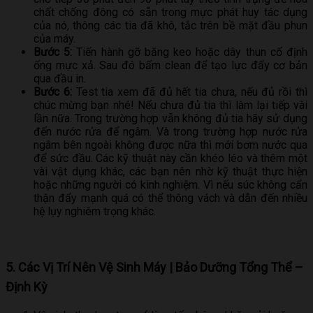
chất chống đông có sẵn trong mực phát huy tác dụng
của nó, thông các tia đã khô, tắc trên bề mặt đầu phun
của máy.
Bước 5:
Tiến hành gỡ băng keo hoặc dây thun cố định
ống mực xả. Sau đó bấm clean để tạo lực đẩy cơ bản
qua đầu in.
Bước 6:
Test tia xem đã đủ hết tia chưa, nếu đủ rồi thì
chúc mừng bạn nhé! Nếu chưa đủ tia thì làm lại tiếp vài
lần nữa. Trong trường hợp vẫn không đủ tia hãy sử dụng
đến nước rửa để ngâm. Và trong trường hợp nước rửa
ngâm bên ngoài không được nữa thì mới bơm nước qua
để sức đầu. Các kỹ thuật này cần khéo léo và thêm một
vài vật dụng khác, các bạn nên nhờ kỹ thuật thực hiện
hoặc những người có kinh nghiệm. Vì nếu súc không cẩn
thận đẩy mạnh quá có thể thông vách và dẫn đến nhiều
hệ lụy nghiêm trọng khác.
5. Các Vị Trí Nên Vệ Sinh Máy | Bảo Dưỡng Tổng Thể –
Định Kỳ