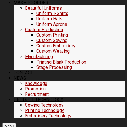
MAKE TO ORDER
Beautiful Uniforms
Uniform T-Shirts
Uniform Hats
Uniform Aprons
Custom Production
Custom Printing
Custom Sewing
Custom Embroidery
Custom Weaving
Manufacturing
Printing Blank Production
Stage Processing
CONTACT
NEWS
Knowledge
Promotion
Recruitment
PRODUCT TECHNOLOGY
Sewing Technology
Printing Technology
Embroidery Technology
Menu