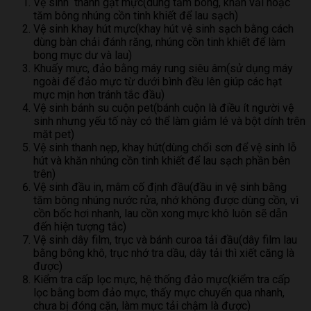
Vệ sinh thanh gạt mực(dùng tấm bông, khăn vải hoặc
tăm bông nhúng cồn tinh khiết để lau sạch)
Vệ sinh khay hút mực(khay hút vệ sinh sạch bằng cách
dùng bàn chải đánh răng, nhúng cồn tinh khiết để làm
bong mực dư và lau)
Khuấy mực, đảo bằng máy rung siêu âm(sử dụng máy
ngoài để đảo mực từ dưới bình đều lên giúp các hạt
mực mịn hơn tránh tắc đầu)
Vệ sinh bánh su cuộn pet(bánh cuộn là điều ít người vệ
sinh nhưng yếu tố này có thể làm giảm lé và bột dính trên
mặt pet)
Vệ sinh thanh nẹp, khay hút(dùng chổi sơn để vệ sinh lỗ
hút và khăn nhúng cồn tinh khiết để lau sạch phần bên
trên)
Vệ sinh đầu in, mâm cố định đầu(đầu in vệ sinh bằng
tăm bông nhúng nước rửa, nhớ không được dùng cồn, vì
cồn bốc hơi nhanh, lau cồn xong mực khô luôn sẽ dẫn
đến hiện tượng tắc)
Vệ sinh dây film, trục và bánh curoa tải đầu(dây film lau
bằng bông khô, trục nhớ tra dầu, dây tải thì xiết căng là
được)
Kiểm tra cấp lọc mực, hệ thống đảo mực(kiểm tra cấp
lọc bằng bơm đảo mực, thấy mực chuyển qua nhanh,
chưa bị đóng cặn, làm mực tải chậm là được)