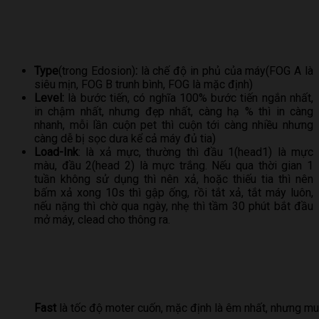
Type
(trong Edosion)
:
là chế độ in phủ của máy(FOG A là
siêu mịn, FOG B trunh bình, FOG là mặc định)
Level:
là bước tiến, có nghĩa 100% bước tiến ngắn nhất,
in chậm nhất, nhưng đẹp nhất, càng hạ % thì in càng
nhanh, mỗi lần cuộn pet thì cuộn tới càng nhiều nhưng
càng dễ bị sọc dưa kể cả máy đủ tia)
Load-Ink
: là xả mực, thường thì đầu 1(head1) là mực
màu, đầu 2(head 2) là mực trắng. Nếu qua thời gian 1
tuần không sử dụng thì nên xả, hoặc thiếu tia thì nên
bấm xả xong 10s thì gập ống, rồi tắt xả, tắt máy luôn,
nếu nặng thì chờ qua ngày, nhẹ thì tầm 30 phút bắt đầu
mở máy, clead cho thông ra.
Fast
là tốc độ moter cuốn, mặc định là êm nhất, nhưng mu