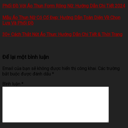
Phối Đồ Với Áo Thun Form Rộng Nữ: Hướng Dẫn Chi Tiết 2024
Mẫu Áo Thun Nữ Có Cổ Đẹp: Hướng Dẫn Toàn Diện Về Chọn
Lựa Và Phối Đồ
30+ Cách Thắt Nút Áo Thun: Hướng Dẫn Chi Tiết & Thời Trang
Để lại một bình luận
Email của bạn sẽ không được hiển thị công khai.
Các trường
bắt buộc được đánh dấu
*
Bình luận
*