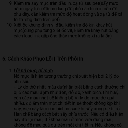
Kiểm tra sấy mực trên đầu in, xạ từ sau pet(sấy mực
nằm ngay trên đầu in dùng để phủ các hình in cần độ
phủ dày, cần kiểm tra mức độ hoạt động và xạ từ để xả
từ trường dính trên pet)
Xiết ốc khung định vị đầu, kiểm tra độ kín khay hút
mực(dùng phụ tùng xiết ốc vít, kiểm tra khay hút bằng
cách load-ink gập ống thấy mực không xì ra là ổn)
6. Cách Khắc Phục Lỗi | Trên Phôi In
Lỗi nổ mực, rổ mực
Nổ mực là hiện tượng thường chỉ xuất hiện bởi 2 lý do
như sau:
+ Lý do thứ nhất: màu dư(nhận biết bằng cách thường chỉ
bị ở các màu đậm như đen, đỏ đô, xanh bích, tím huế,….
còn các màu nhạt sẽ không bị) Vì lý do mực dư quá
nhiều, độ ẩm trên một chi tiết in sẽ thoát không kịp khi
sấy, việc này làm cho hình in sau khi sấy xong sẽ bị rổ.
Hạn chế bằng cách bật sấy phía trước. Nếu có điều kiện
hãy đo lại màu, để khóa màu ở mức vừa đúng màu,
không để màu quá dư trên một chi tiết in. Nếu không có