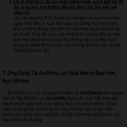
Lỗi in một khúc thì hụt màu trắng(clean xong test tia thì
đủ, in lại hụt, hụt không đều lúc 5cm, lúc 5m, hên vài
chục m)
Lỗi này thường 90% là đến từ damper và lọc mực nằm
ngay trên đầu in. Qua thời gian sử dụng, lọc mực trên
đầu in sẽ bị đóng cặn nên chỉ cần thay hoặc vệ sinh lại
là sẽ hết. Vì lý do mực cấp không đủ xuống đầu in, nên
mỗi lần clean thì mực lại đủ, nhưng lúc in lượng mực
trắng ra nhiều thì lọc mực cấp không đủ nên xẩy ra hiện
tượng hụt mực đó.
7. Ứng Dụng Tại Áo Động Lực Giúp Bản In Đẹp Hơn,
Rực Rỡ Hơn
Áo Động Lực sử dụng phần mềm rip
neoStampa
bản quyền
đến từ Tây Ba Nha với
icc
profile
được đo trực tiếp trên pet
thành phẩm giúp màu sắc đúng nhất với bản thiết kế. Khóa
màu dư giúp bản in không dư màu, không xẩy ra các hiện
tượng như chảy mực, nổ hình, rổ hình, bệt màu giống như các
sản phẩm thị trường.