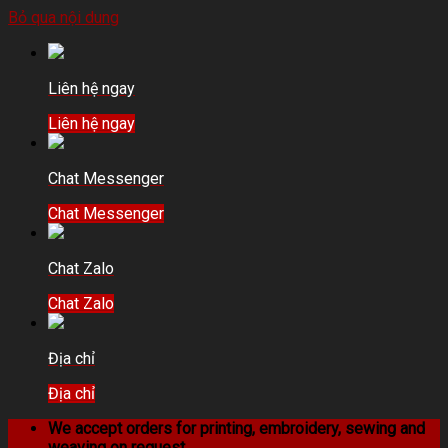
Bỏ qua nội dung
Liên hệ ngay
Liên hệ ngay
Chat Messenger
Chat Messenger
Chat Zalo
Chat Zalo
Địa chỉ
Địa chỉ
We accept orders for printing, embroidery, sewing and
weaving on request