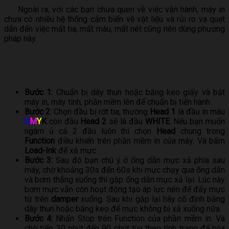
Ngoài ra, với các bạn chưa quen về việc vận hành, máy in
chưa có nhiều hệ thống cảm biến về vật liệu và rủi ro va quẹt
dẫn đến việc mất tia, mất màu, mất nét cũng nên dùng phương
pháp này.
Bước 1:
Chuẩn bị dây thun hoặc băng keo giấy và bật
máy in, máy tính, phần mềm lên để chuẩn bị tiến hành
Bước 2:
Chọn đầu bị rớt tia, thường
Head 1
là đầu in màu
C
M
Y
K
còn đầu
Head 2
sẽ là đầu
WHITE
. Nếu bạn muốn
ngâm ủ cả 2 đầu luôn thì chọn
Head
chung trong
Function
điều khiển trên phần mềm in của máy. Và bấm
Load-Ink
để xả mực
Bước 3:
Sau đó bạn chú ý ở ống dẫn mực xả phía sau
máy, chờ khoảng 30s đến 60s khi mực chạy qua ống dẫn
và bơm thẳng xuống thì gập ống dẫn mực xả lại. Lúc này
bơm mực vẫn còn hoạt động tạo áp lực nén để đẩy mực
từ trên
damper
xuống. Sau khi gập lại hãy cố định bằng
dây thun hoặc băng keo để mực không bị xả xuống nữa.
Bước 4:
Nhấn Stop trên Function của phần mềm in. Và
chờ tiếp 30 phút đến 90 phút tùy theo tình trạng để hóa