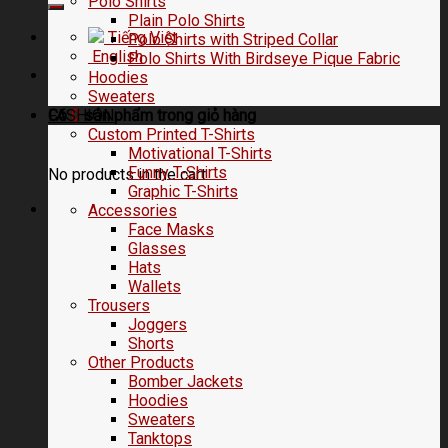
Polo Shirts
Plain Polo Shirts
Tiếng Việt
Polo Shirts with Striped Collar
English
Polo Shirts With Birdseye Pique Fabric
Hoodies
Sweaters
FASHION
Có
0
sản phẩm trong
giỏ hàng
Custom Printed T-Shirts
Motivational T-Shirts
Funny T-Shirts
No products in the cart.
Graphic T-Shirts
Accessories
Face Masks
Glasses
Hats
Wallets
Trousers
Joggers
Shorts
Other Products
Bomber Jackets
Hoodies
Sweaters
Tanktops