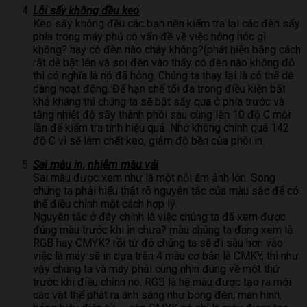
Lỗi sấy không đều keo
Keo sấy không đều các bạn nên kiểm tra lại các đèn sấy
phía trong máy phủ có vấn đề về việc hỏng hóc gì
không? hay có đèn nào cháy không?(phát hiện bằng cách
rất dễ bật lên và soi đèn vào thấy có đèn nào không đỏ
thì có nghĩa là nó đã hỏng. Chúng ta thay lại là có thể dễ
dàng hoạt động. Để hạn chế tối đa trong điều kiện bất
khả kháng thì chúng ta sẽ bật sấy qua ở phía trước và
tăng nhiệt độ sấy thành phôi sau cùng lên 10 độ C mỗi
lần để kiểm tra tính hiệu quả. Nhớ không chỉnh quá 142
độ C vì sẽ làm chết keo, giảm độ bền của phôi in.
Sai màu in, nhiễm màu vải
Sai màu được xem như là một nỗi ám ảnh lớn. Song
chúng ta phải hiểu thật rõ nguyên tắc của màu sắc để có
thể điều chỉnh một cách hợp lý.
Nguyên tắc ở đây chính là việc chúng ta đã xem được
đúng màu trước khi in chưa? màu chúng ta đang xem là
RGB hay CMYK? rồi từ đó chúng ta sẽ đi sâu hơn vào
việc là máy sẽ in dựa trên 4 màu cơ bản là CMKY, thì như
vậy chúng ta và máy phải cùng nhìn đúng về một thứ
trước khi điều chỉnh nó. RGB là hệ màu được tạo ra mới
các vật thể phát ra ánh sáng như bóng đèn, màn hình,