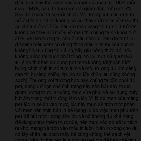
điều kiện hãy thử cách sau(in một dải màu từ 100% mỗi
màu CMYK, sau đó tạo một dải giảm dần, mỗi cột 5%.
Sau đó chúng ta sẽ đối chiếu. VD: trong cột màu đen từ
số 7 đến số 10 sẽ không có sự thay đổi nhiều về màu thì
sẽ khóa K ở số 70%. Sau đó màu vàng thì từ số 3 trở lên
không có thay đổi nhiều về màu thì chúng ta sẽ khóa Y ở
30%, và làm tương tự cho 2 màu còn lại. Sau đó test lại
để canh màu xem có đúng theo màu hiển thị của bản in
không? Nếu đúng thì đã ổn, hãy giữ công thức đó, nếu
không đúng thì buộc phải tăng lên lại một số giá màu)
+ Lý do thứ hai: sử dụng pet men không tốt(nhận biết
bằng cách hình in nổ tùm lum và môi trường độ ẩm càng
cao thì bị càng nhiều, ép lên áo lấy khăn lau cũng không
sạch). Thường với trường hợp này, chúng ta cần phải đổi
pet, song để hạn chế tình trang này nên bật sấy trước,
giảm lượng mực in xuống mức vừa phải và sử dụng máy
hút ẩm trong môi trường làm việc. Vì lý do men của màng
pet lúc in sẽ ăn vào mực, lúc này mực sẽ trộn một phần
với men nên nhìn bản in sẽ loang lỗ do việc men phủ trên
pet đã hút một lượng ẩm lớn, và nó không đủ khả năng
để dung chứa thêm mực nữa, nên mực vào nó sẽ tự tách
ra khỏi màng và trộn vào màu in luôn. Nên in xong cho dù
có lấy khăn lau cách mấy thì cũng không thể sạch vệt
loang. Nên lời khuyên là sử dụng pet xịn để hạn chế tình