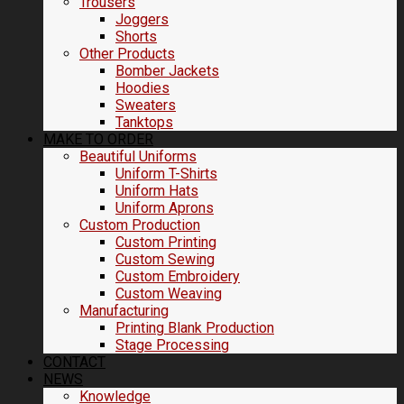
Trousers
Joggers
Shorts
Other Products
Bomber Jackets
Hoodies
Sweaters
Tanktops
MAKE TO ORDER
Beautiful Uniforms
Uniform T-Shirts
Uniform Hats
Uniform Aprons
Custom Production
Custom Printing
Custom Sewing
Custom Embroidery
Custom Weaving
Manufacturing
Printing Blank Production
Stage Processing
CONTACT
NEWS
Knowledge