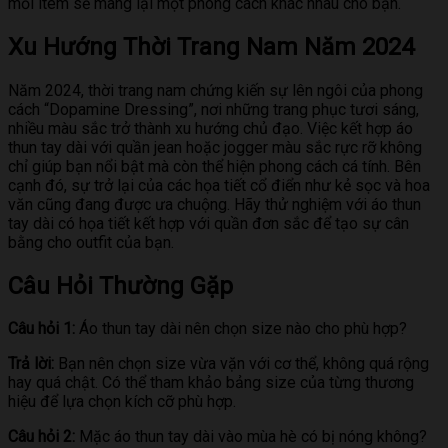
mỗi item sẽ mang lại một phong cách khác nhau cho bạn.
Xu Hướng Thời Trang Nam Năm 2024
Năm 2024, thời trang nam chứng kiến sự lên ngôi của phong
cách “Dopamine Dressing”, nơi những trang phục tươi sáng,
nhiều màu sắc trở thành xu hướng chủ đạo. Việc kết hợp áo
thun tay dài với quần jean hoặc jogger màu sắc rực rỡ không
chỉ giúp bạn nổi bật mà còn thể hiện phong cách cá tính. Bên
cạnh đó, sự trở lại của các họa tiết cổ điển như kẻ sọc và hoa
văn cũng đang được ưa chuộng. Hãy thử nghiệm với áo thun
tay dài có họa tiết kết hợp với quần đơn sắc để tạo sự cân
bằng cho outfit của bạn.
Câu Hỏi Thường Gặp
Câu hỏi 1:
Áo thun tay dài nên chọn size nào cho phù hợp?
Trả lời:
Bạn nên chọn size vừa vặn với cơ thể, không quá rộng
hay quá chật. Có thể tham khảo bảng size của từng thương
hiệu để lựa chọn kích cỡ phù hợp.
Câu hỏi 2:
Mặc áo thun tay dài vào mùa hè có bị nóng không?