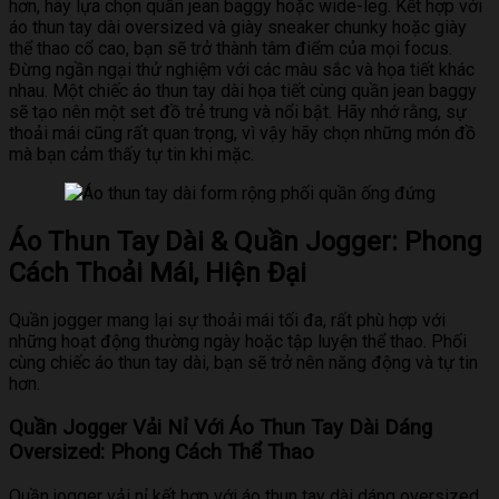
hơn, hãy lựa chọn quần jean baggy hoặc wide-leg. Kết hợp với
áo thun tay dài oversized và giày sneaker chunky hoặc giày
thể thao cổ cao, bạn sẽ trở thành tâm điểm của mọi focus.
Đừng ngần ngại thử nghiệm với các màu sắc và họa tiết khác
nhau. Một chiếc áo thun tay dài họa tiết cùng quần jean baggy
sẽ tạo nên một set đồ trẻ trung và nổi bật. Hãy nhớ rằng, sự
thoải mái cũng rất quan trọng, vì vậy hãy chọn những món đồ
mà bạn cảm thấy tự tin khi mặc.
Áo Thun Tay Dài & Quần Jogger: Phong
Cách Thoải Mái, Hiện Đại
Quần jogger mang lại sự thoải mái tối đa, rất phù hợp với
những hoạt động thường ngày hoặc tập luyện thể thao. Phối
cùng chiếc áo thun tay dài, bạn sẽ trở nên năng động và tự tin
hơn.
Quần Jogger Vải Nỉ Với Áo Thun Tay Dài Dáng
Oversized: Phong Cách Thể Thao
Quần jogger vải nỉ kết hợp với áo thun tay dài dáng oversized