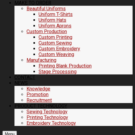
MAKE TO ORDER
Beautiful Uniforms
Uniform T-Shirts
Uniform Hats
Uniform Aprons
Custom Production
Custom Printing
Custom Sewing
Custom Embroidery
Custom Weaving
Manufacturing
Printing Blank Production
Stage Processing
CONTACT
NEWS
Knowledge
Promotion
Recruitment
PRODUCT TECHNOLOGY
Sewing Technology
Printing Technology
Embroidery Technology
Menu