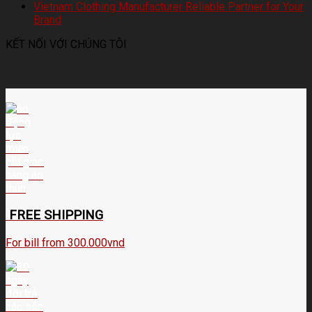
Vietnam Clothing Manufacturer Reliable Partner for Your
Brand
KẾT NỐI VỚI CHÚNG TÔI
FREE SHIPPING
For bill from 300.000vnd