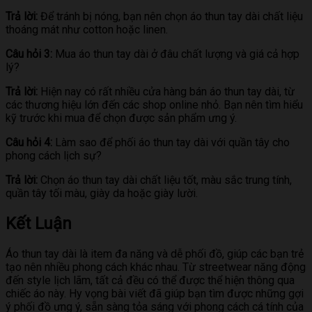
Trả lời:
Để tránh bị nóng, bạn nên chọn áo thun tay dài chất liệu
thoáng mát như cotton hoặc linen.
Câu hỏi 3:
Mua áo thun tay dài ở đâu chất lượng và giá cả hợp
lý?
Trả lời:
Hiện nay có rất nhiều cửa hàng bán áo thun tay dài, từ
các thương hiệu lớn đến các shop online nhỏ. Bạn nên tìm hiểu
kỹ trước khi mua để chọn được sản phẩm ưng ý.
Câu hỏi 4:
Làm sao để phối áo thun tay dài với quần tây cho
phong cách lịch sự?
Trả lời:
Chọn áo thun tay dài chất liệu tốt, màu sắc trung tính,
quần tây tối màu, giày da hoặc giày lười.
Kết Luận
Áo thun tay dài là item đa năng và dễ phối đồ, giúp các bạn trẻ
tạo nên nhiều phong cách khác nhau. Từ streetwear năng động
đến style lịch lãm, tất cả đều có thể được thể hiện thông qua
chiếc áo này. Hy vọng bài viết đã giúp bạn tìm được những gợi
ý phối đồ ưng ý, sẵn sàng tỏa sáng với phong cách cá tính của