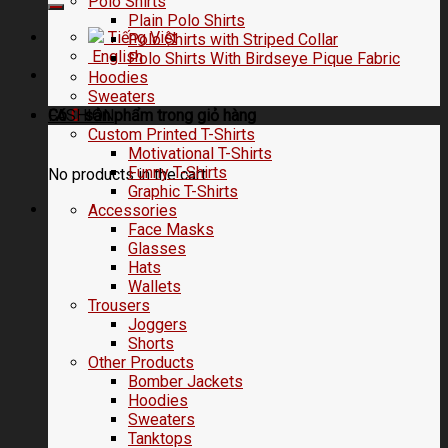
Polo Shirts
Plain Polo Shirts
Tiếng Việt
Polo Shirts with Striped Collar
English
Polo Shirts With Birdseye Pique Fabric
Hoodies
Sweaters
FASHION
Có
0
sản phẩm trong
giỏ hàng
Custom Printed T-Shirts
Motivational T-Shirts
Funny T-Shirts
No products in the cart.
Graphic T-Shirts
Accessories
Face Masks
Glasses
Hats
Wallets
Trousers
Joggers
Shorts
Other Products
Bomber Jackets
Hoodies
Sweaters
Tanktops