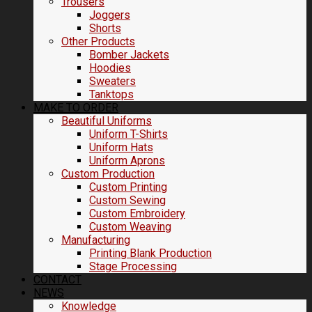
Trousers
Joggers
Shorts
Other Products
Bomber Jackets
Hoodies
Sweaters
Tanktops
MAKE TO ORDER
Beautiful Uniforms
Uniform T-Shirts
Uniform Hats
Uniform Aprons
Custom Production
Custom Printing
Custom Sewing
Custom Embroidery
Custom Weaving
Manufacturing
Printing Blank Production
Stage Processing
CONTACT
NEWS
Knowledge