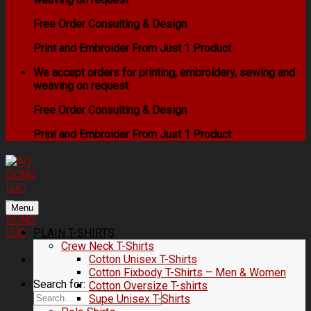
Free Order Consulting & Design
Print and Embroider From Just 1 Product
We accept orders for printing, embroidery, sewing and
weaving on request
Free Order Consulting & Design
Print and Embroider From Just 1 Product
Menu
PLAIN T-SHIRTS
Crew Neck T-Shirts
Cotton Unisex T-Shirts
Cotton Fixbody T-Shirts – Men & Women
Search for:
Cotton Oversize T-shirts
Supe Unisex T-Shirts