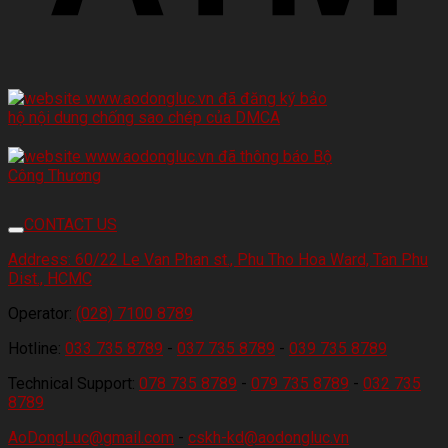
CONTACT US
Address:
60/22 Le Van Phan st., Phu Tho Hoa Ward, Tan Phu
Dist., HCMC
Operator:
(028) 7100 8789
Hotline:
033 735 8789
-
037 735 8789
-
039 735 8789
Technical Support:
078 735 8789
-
079 735 8789
-
032 735
8789
AoDongLuc@gmail.com
-
cskh-kd@aodongluc.vn