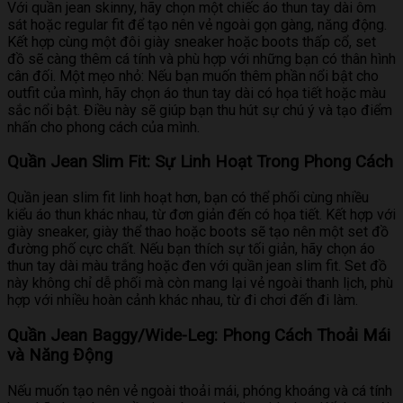
Với quần jean skinny, hãy chọn một chiếc áo thun tay dài ôm
sát hoặc regular fit để tạo nên vẻ ngoài gọn gàng, năng động.
Kết hợp cùng một đôi giày sneaker hoặc boots thấp cổ, set
đồ sẽ càng thêm cá tính và phù hợp với những bạn có thân hình
cân đối. Một mẹo nhỏ: Nếu bạn muốn thêm phần nổi bật cho
outfit của mình, hãy chọn áo thun tay dài có họa tiết hoặc màu
sắc nổi bật. Điều này sẽ giúp bạn thu hút sự chú ý và tạo điểm
nhấn cho phong cách của mình.
Quần Jean Slim Fit: Sự Linh Hoạt Trong Phong Cách
Quần jean slim fit linh hoạt hơn, bạn có thể phối cùng nhiều
kiểu áo thun khác nhau, từ đơn giản đến có họa tiết. Kết hợp với
giày sneaker, giày thể thao hoặc boots sẽ tạo nên một set đồ
đường phố cực chất. Nếu bạn thích sự tối giản, hãy chọn áo
thun tay dài màu trắng hoặc đen với quần jean slim fit. Set đồ
này không chỉ dễ phối mà còn mang lại vẻ ngoài thanh lịch, phù
hợp với nhiều hoàn cảnh khác nhau, từ đi chơi đến đi làm.
Quần Jean Baggy/Wide-Leg: Phong Cách Thoải Mái
và Năng Động
Nếu muốn tạo nên vẻ ngoài thoải mái, phóng khoáng và cá tính