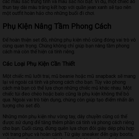
các màu sắc trung tính và màu sắc nổi bật. Ví dụ, một chiếc áo
thun tay dài màu trắng kết hợp với quần jean xanh sẽ tạo nên
một outfit hoàn hảo cho những buổi đi chơi.
Phụ Kiện Nâng Tầm Phong Cách
Để hoàn thiện set đồ, những phụ kiện nhỏ cũng đóng vai trò vô
cùng quan trọng. Chúng không chỉ giúp bạn nâng tầm phong
cách mà còn thể hiện cá tính riêng.
Các Loại Phụ Kiện Cần Thiết
Một chiếc mũ lưỡi trai, mũ beanie hoặc mũ snapback sẽ mang
lại vẻ ngoài cá tính và phong cách cho bạn. Tùy vào phong
cách mà bạn có thể lựa chọn những chiếc mũ khác nhau. Một
chiếc túi đeo chéo hoặc balo cũng là phụ kiện không thể bỏ
qua. Ngoài vai trò tiện dụng, chúng còn giúp tạo điểm nhấn ấn
tượng cho set đồ.
Những món phụ kiện như vòng tay, dây chuyền cũng có thể
được sử dụng để tăng thêm phần cá tính và phong cách riêng
cho bạn. Cuối cùng, đừng quên lựa chọn đôi giày dép phù hợp
với trang phục và hoàn cảnh. Từ giày sneaker đến giày boots,