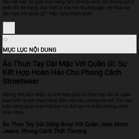
Bài viết này sẽ giúp bạn nâng tầm phong cách với những gợi ý
phối đồ đa dạng, đặc biệt là câu hỏi thường gặp: áo thun tay
dài mặc với quần gì?. Hãy cùng khám phá!
MỤC LỤC NỘI DUNG
Áo Thun Tay Dài Mặc Với Quần Gì: Sự
Kết Hợp Hoàn Hảo Cho Phong Cách
Streetwear
Không thể phủ nhận, sự kết hợp giữa áo thun tay dài và quần
jean luôn là lựa chọn hàng đầu của các chàng trai trẻ. Tùy vào
kiểu dáng quần jean mà bạn có thể tạo ra nhiều phong cách
khác nhau.
Áo Thun Tay Dài Dáng Boxy Với Quần Jean Mom
Jeans: Phong Cách Thời Thượng