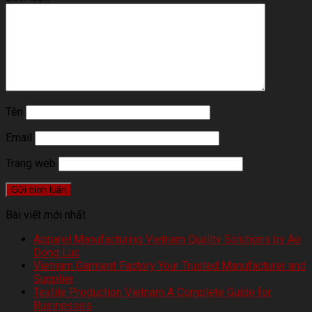
Tên
Email
Trang web
Bài viết mới nhất
Apparel Manufacturing Vietnam Quality Solutions by Ao
Dong Luc
Vietnam Garment Factory Your Trusted Manufacturer and
Supplier
Textile Production Vietnam A Complete Guide for
Businesses