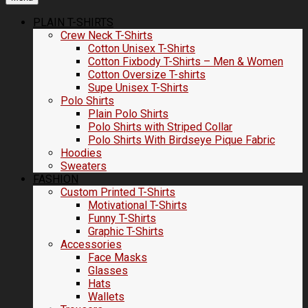
PLAIN T-SHIRTS
Crew Neck T-Shirts
Cotton Unisex T-Shirts
Cotton Fixbody T-Shirts – Men & Women
Cotton Oversize T-shirts
Supe Unisex T-Shirts
Polo Shirts
Plain Polo Shirts
Polo Shirts with Striped Collar
Polo Shirts With Birdseye Pique Fabric
Hoodies
Sweaters
FASHION
Custom Printed T-Shirts
Motivational T-Shirts
Funny T-Shirts
Graphic T-Shirts
Accessories
Face Masks
Glasses
Hats
Wallets