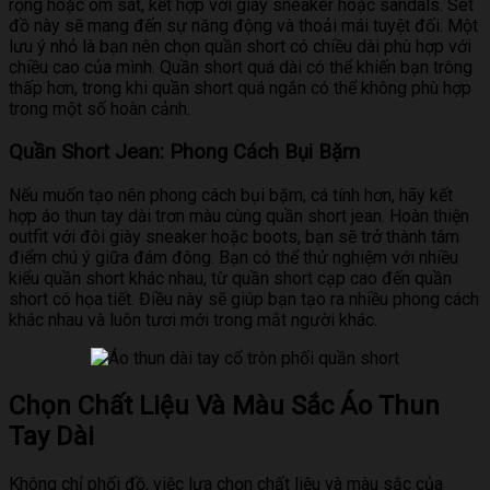
rộng hoặc ôm sát, kết hợp với giày sneaker hoặc sandals. Set
đồ này sẽ mang đến sự năng động và thoải mái tuyệt đối. Một
lưu ý nhỏ là bạn nên chọn quần short có chiều dài phù hợp với
chiều cao của mình. Quần short quá dài có thể khiến bạn trông
thấp hơn, trong khi quần short quá ngắn có thể không phù hợp
trong một số hoàn cảnh.
Quần Short Jean: Phong Cách Bụi Bặm
Nếu muốn tạo nên phong cách bụi bặm, cá tính hơn, hãy kết
hợp áo thun tay dài trơn màu cùng quần short jean. Hoàn thiện
outfit với đôi giày sneaker hoặc boots, bạn sẽ trở thành tâm
điểm chú ý giữa đám đông. Bạn có thể thử nghiệm với nhiều
kiểu quần short khác nhau, từ quần short cạp cao đến quần
short có họa tiết. Điều này sẽ giúp bạn tạo ra nhiều phong cách
khác nhau và luôn tươi mới trong mắt người khác.
Chọn Chất Liệu Và Màu Sắc Áo Thun
Tay Dài
Không chỉ phối đồ, việc lựa chọn chất liệu và màu sắc của