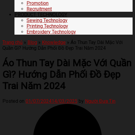
Promotion
Recruitment
PRODUCT TECHNOLOGY
Sewing Technology
Printing Technology
Embroidery Technology
Trang chủ
»
Blog
»
Knowledge
»
Áo Thun Tay Dài Mặc Với
Quần Gì? Hướng Dẫn Phối Đồ Đẹp Trai Năm 2024
Áo Thun Tay Dài Mặc Với Quần
Gì? Hướng Dẫn Phối Đồ Đẹp
Trai Năm 2024
Posted on
01/07/2024
14/03/2025
by
Người Đưa Tin