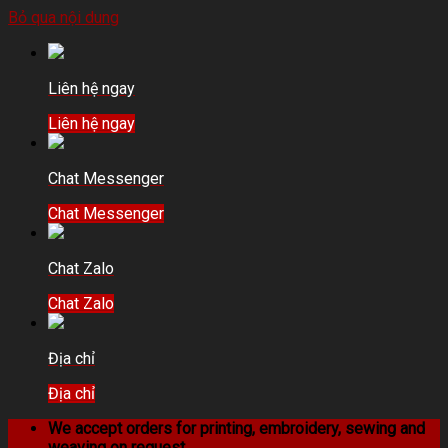
Bỏ qua nội dung
Liên hệ ngay
Liên hệ ngay
Chat Messenger
Chat Messenger
Chat Zalo
Chat Zalo
Địa chỉ
Địa chỉ
We accept orders for printing, embroidery, sewing and
weaving on request