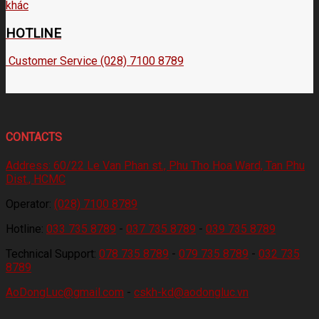
HOTLINE
Customer Service (028) 7100 8789
CONTACTS
Address:
60/22 Le Van Phan st., Phu Tho Hoa Ward, Tan Phu
Dist., HCMC
Operator:
(028) 7100 8789
Hotline:
033 735 8789
-
037 735 8789
-
039 735 8789
Technical Support:
078 735 8789
-
079 735 8789
-
032 735
8789
AoDongLuc@gmail.com
-
cskh-kd@aodongluc.vn