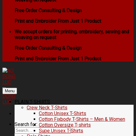
Free Order Consulting & Design
Print and Embroider From Just 1 Product
We accept orders for printing, embroidery, sewing and
weaving on request
Free Order Consulting & Design
Print and Embroider From Just 1 Product
Menu
PLAIN T-SHIRTS
Crew Neck T-Shirts
Cotton Unisex T-Shirts
Cotton Fixbody T-Shirts – Men & Women
Search for:
Cotton Oversize T-shirts
Supe Unisex T-Shirts