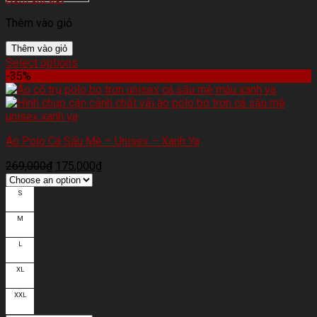
Thêm vào giỏ
Thêm vào giỏ
Select options
-35%
Áo Polo Cá Sấu Mè – Unisex – Xanh Ya
269,000
₫
175,000
₫
S
M
L
XL
XXL