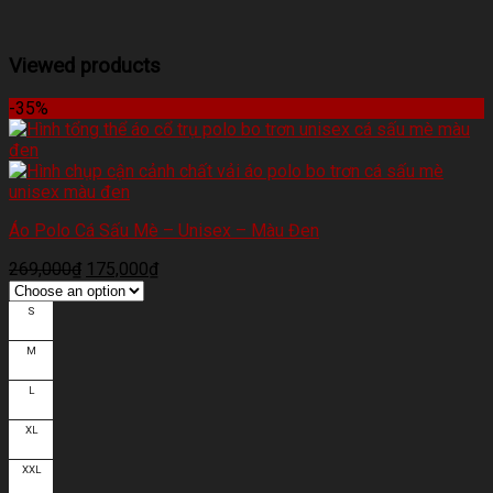
Viewed products
-35%
Áo Polo Cá Sấu Mè – Unisex – Màu Đen
269,000
₫
175,000
₫
S
M
L
XL
XXL