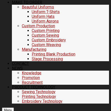
MAKE TO ORDER
Beautiful Uniforms
Uniform T-Shirts
Uniform Hats
Uniform Aprons
Custom Production
Custom Printing
Custom Sewing
Custom Embroidery
Custom Weaving
Manufacturing
Printing Blank Production
Stage Processing
CONTACT
NEWS
Knowledge
Promotion
Recruitment
PRODUCT TECHNOLOGY
Sewing Technology
Printing Technology
Embroidery Technology
Menu