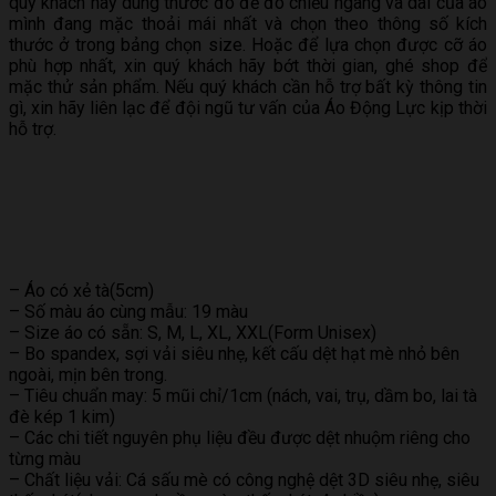
quý khách hãy dùng thước đo để đo chiều ngang và dài của áo
mình đang mặc thoải mái nhất và chọn theo thông số kích
thước ở trong bảng chọn size. Hoặc để lựa chọn được cỡ áo
phù hợp nhất, xin quý khách hãy bớt thời gian, ghé shop để
mặc thử sản phẩm. Nếu quý khách cần hỗ trợ bất kỳ thông tin
gì, xin hãy liên lạc để đội ngũ tư vấn của Áo Động Lực kịp thời
hỗ trợ.
– Áo có xẻ tà(5cm)
– Số màu áo cùng mẫu: 19 màu
– Size áo có sẵn: S, M, L, XL, XXL(Form Unisex)
– Bo spandex, sợi vải siêu nhẹ, kết cấu dệt hạt mè nhỏ bên
ngoài, mịn bên trong.
– Tiêu chuẩn may: 5 mũi chỉ/1cm (nách, vai, trụ, dầm bo, lai tà
đè kép 1 kim)
– Các chi tiết nguyên phụ liệu đều được dệt nhuộm riêng cho
từng màu
– Chất liệu vải: Cá sấu mè có công nghệ dệt 3D siêu nhẹ, siêu