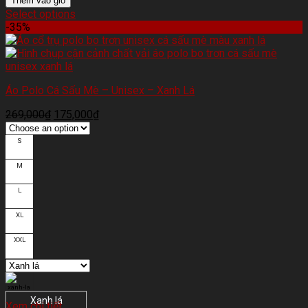
Thêm vào giỏ
Select options
-35%
Áo Polo Cá Sấu Mè – Unisex – Xanh Lá
269,000
₫
175,000
₫
S
M
L
XL
XXL
Xanh lá
Xem chi tiết