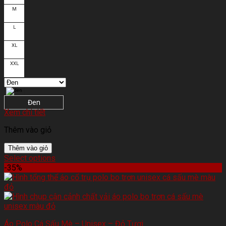
M
L
XL
XXL
Đen
Xem chi tiết
Thêm vào giỏ
Thêm vào giỏ
Select options
-35%
Áo Polo Cá Sấu Mè – Unisex – Đỏ Tươi