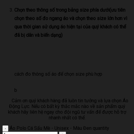
Chọn theo thông số trong bảng size phía dưới(ưu tiên
chọn theo số đo ngang áo và chọn theo size lớn hơn vì
qua thời gian sử dụng áo hiện tại của quý khách có thể
đã bị dãn và biến dạng)
cách đo thông số áo để chọn size phù hợp
b
Cảm ơn quý khách hàng đã luôn tin tưởng và lựa chọn Áo
Động Lực. Nếu có bất kỳ thắc mắc nào về sản phẩm quý
khách hãy liên hệ ngay cho đội ngũ tư vấn để được hỗ trợ
nhanh nhất có thể.
Áo Polo Cá Sấu Mè - Unisex - Màu Đen quantity