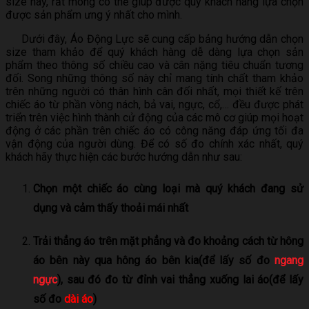
size này, rất mong có thể giúp được quý khách hàng lựa chọn
được sản phẩm ưng ý nhất cho mình.
Dưới đây, Áo Động Lực sẽ cung cấp bảng hướng dẫn chọn
size tham khảo để quý khách hàng dễ dàng lựa chọn sản
phẩm theo thông số chiều cao và cân nặng tiêu chuẩn tương
đối. Song những thông số này chỉ mang tính chất tham khảo
trên những người có thân hình cân đối nhất, mọi thiết kế trên
chiếc áo từ phần vòng nách, bả vai, ngực, cổ,… đều được phát
triển trên việc hình thành cử động của các mô cơ giúp mọi hoạt
động ở các phần trên chiếc áo có công năng đáp ứng tối đa
vận động của người dùng. Để có số đo chính xác nhất, quý
khách hãy thực hiện các bước hướng dẫn như sau:
Chọn một chiếc áo cùng loại mà quý khách đang sử
dụng và cảm thấy thoải mái nhất
Trải thẳng áo trên mặt phẳng và đo khoảng cách từ hông
áo bên này qua hông áo bên kia(để lấy số đo
ngang
ngực
), sau đó đo từ đỉnh vai thẳng xuống lai áo(để lấy
số đo
dài áo
)