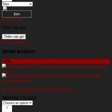
Đen
Xem chi tiết
Thêm vào giỏ
Thêm vào giỏ
Select options
Similar products
-35%
Áo Polo Cá Sấu Mè – Unisex – Màu Đen
269,000
₫
175,000
₫
S