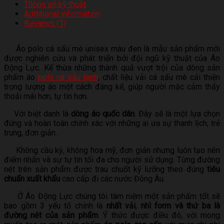
Thông số kỹ thuật
Additional information
Reviews (1)
Áo polo cá sấu mè unisex màu đen là mẫu sản phẩm mới
được nghiên cứu và phát triển bởi đội ngũ kỹ thuật của Áo
Động Lực. Kế thừa những thành quả vượt trội của dòng sản
phẩm áo
polo cá sấu lạnh
, chất liệu vải cá sấu mè cải thiện
trọng lượng áo một cách đáng kể, giúp người mặc cảm thấy
thoải mái hơn, tự tin hơn.
Với biệt danh là
dòng áo quốc dân
. Đây sẽ là một lựa chọn
đúng và hoàn toàn chính xác với những ai ưa sự thanh lịch, trẻ
trung, đơn giản.
Không cầu kỳ, không hoa mỹ, đơn giản nhưng luôn tạo nên
điểm nhấn và sự tự tin tối đa cho người sử dụng. Từng đường
nét trên sản phẩm được trau chuốt kỹ lưỡng theo đúng
tiêu
chuẩn xuất khẩu
cao cấp đi các nước Đông Âu.
Ở Áo Động Lực chúng tôi tâm niệm một sản phẩm tốt sẽ
bao gồm 3 yếu tố chính là
nhất vải
,
nhì form
và thứ ba là
đường nét của sản phẩm
. Ý thức được điều đó, với mong