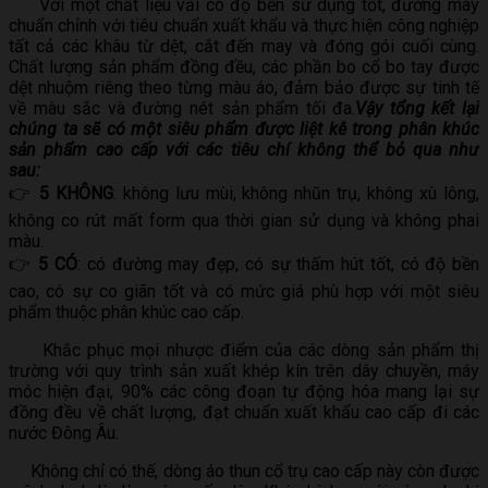
Với một chất liệu vải có độ bền sử dụng tốt, đường may
chuẩn chỉnh với tiêu chuẩn xuất khẩu và thực hiện công nghiệp
tất cả các khâu từ dệt, cắt đến may và đóng gói cuối cùng.
Chất lượng sản phẩm đồng đều, các phần bo cổ bo tay được
dệt nhuộm riêng theo từng màu áo, đảm bảo được sự tinh tế
về màu sắc và đường nét sản phẩm tối đa.
Vậy tổng kết lại
chúng ta sẽ có một siêu phẩm được liệt kê trong phân khúc
sản phẩm cao cấp với các tiêu chí không thể bỏ qua như
sau:
👉
5 KHÔNG
: không lưu mùi, không nhũn trụ, không xù lông,
không co rút mất form qua thời gian sử dụng và không phai
màu.
👉
5 CÓ
: có đường may đẹp, có sự thấm hút tốt, có độ bền
cao, có sự co giãn tốt và có mức giá phù hợp với một siêu
phẩm thuộc phân khúc cao cấp.
Khắc phục mọi nhược điểm của các dòng sản phẩm thị
trường với quy trình sản xuất khép kín trên dây chuyền, máy
móc hiện đại, 90% các công đoạn tự động hóa mang lại sự
đồng đều về chất lượng, đạt chuẩn xuất khẩu cao cấp đi các
nước Đông Âu.
Không chỉ có thế, dòng áo thun cổ trụ cao cấp này còn được