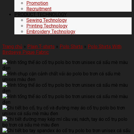
Promotion
Recruitment
PRODUCT TECHNOLOGY
Sewing Technology
Printing Technology
Embroidery Technology
Trang chủ
»
Plain T-shirts
»
Polo Shirts
»
Polo Shirts With
Birdseye Pique Fabric