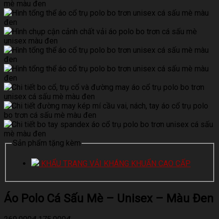
Sản phẩm tặng kèm
KHẨU TRANG VẢI KHÁNG KHUẨN CAO CẤP
Áo Polo Cá Sấu Mè – Unisex – Màu Đen