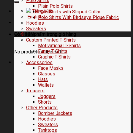
Polo Shirts
Plain Polo Shirts
Tiếng Việt
Polo Shirts with Striped Collar
English
Polo Shirts With Birdseye Pique Fabric
Hoodies
Sweaters
FASHION
Có
0
sản phẩm trong
giỏ hàng
Custom Printed T-Shirts
Motivational T-Shirts
Funny T-Shirts
No products in the cart.
Graphic T-Shirts
Accessories
Face Masks
Glasses
Hats
Wallets
Trousers
Joggers
Shorts
Other Products
Bomber Jackets
Hoodies
Sweaters
Tanktops