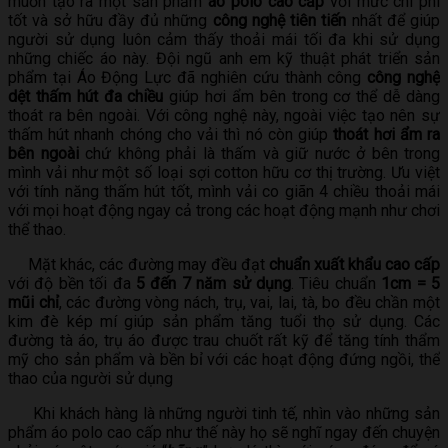
muốn tạo ra một sản phẩm
áo polo cao cấp
với mức chi phí
tốt và sở hữu đầy đủ những
công nghệ tiên tiến
nhất để giúp
người sử dụng luôn cảm thấy thoải mái tối đa khi sử dụng
những chiếc áo này. Đội ngũ anh em kỹ thuật phát triển sản
phẩm tại Áo Động Lực đã nghiên cứu thành công
công nghệ
dệt thấm hút đa chiều
giúp hơi ẩm bên trong cơ thể dễ dàng
thoát ra bên ngoài. Với công nghệ này, ngoài việc tạo nên sự
thấm hút nhanh chóng cho vải thì nó còn giúp
thoát hơi ẩm ra
bên ngoài
chứ không phải là thấm và giữ nước ở bên trong
mình vải như một số loại sợi cotton hữu cơ thị trường. Ưu việt
với tính năng thấm hút tốt, mình vải co giãn 4 chiều thoải mái
với mọi hoạt động ngay cả trong các hoạt động mạnh như chơi
thể thao.
Mặt khác, các đường may đều đạt
chuẩn xuất khẩu cao cấp
với độ bền tối đa
5 đến 7 năm sử dụng
. Tiêu chuẩn
1cm = 5
mũi chỉ
, các đường vòng nách, trụ, vai, lai, tà, bo đều chần một
kim đè kép mí giúp sản phẩm tăng tuổi thọ sử dụng. Các
đường tà áo, trụ áo được trau chuốt rất kỹ để tăng tính thẩm
mỹ cho sản phẩm và bền bỉ với các hoạt động đứng ngồi, thể
thao của người sử dụng
Khi khách hàng là những người tinh tế, nhìn vào những sản
phẩm áo polo cao cấp như thế này họ sẽ nghĩ ngay đến chuyện