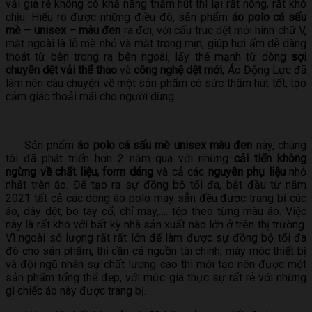
vải giá rẻ không có khả năng thấm hút thì lại rất nóng, rất khó
chịu. Hiểu rõ được những điều đó, sản phẩm
áo polo cá sấu
mè – unisex – màu đen
ra đời, với cấu trúc dệt mới hình chữ V,
mặt ngoài là lỗ mè nhỏ và mặt trong mịn, giúp hơi ẩm dễ dàng
thoát từ bên trong ra bên ngoài, lấy thế mạnh từ dòng
sợi
chuyên dệt vải thể thao
và
công nghệ dệt mới
, Áo Động Lực đã
làm nên câu chuyện về một sản phẩm có sức thấm hút tốt, tạo
cảm giác thoải mái cho người dùng.
Sản phẩm
áo polo cá sấu mè unisex màu đen
này, chúng
tôi đã phát triển hơn 2 năm qua với những
cải tiến không
ngừng về chất liệu, form dáng
và cả các
nguyên phụ liệu
nhỏ
nhất trên áo. Để tạo ra sự đồng bộ tối đa, bắt đầu từ năm
2021 tất cả các dòng áo polo may sẵn đều được trang bị cúc
áo, dây dệt, bo tay cổ, chỉ may,…. tệp theo từng màu áo. Việc
này là rất khó với bất kỳ nhà sản xuất nào lớn ở trên thị trường.
Vì ngoài số lượng rất rất lớn để làm được sự đồng bộ tối đa
đó cho sản phẩm, thì cần cả nguồn tài chính, máy móc thiết bị
và đội ngũ nhân sự chất lượng cao thì mới tạo nên được một
sản phẩm tổng thể đẹp, với mức giá thực sự rất rẻ với những
gì chiếc áo này được trang bị.