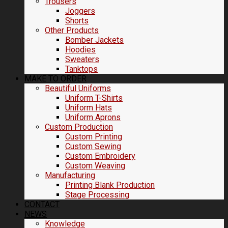
Trousers
Joggers
Shorts
Other Products
Bomber Jackets
Hoodies
Sweaters
Tanktops
MAKE TO ORDER
Beautiful Uniforms
Uniform T-Shirts
Uniform Hats
Uniform Aprons
Custom Production
Custom Printing
Custom Sewing
Custom Embroidery
Custom Weaving
Manufacturing
Printing Blank Production
Stage Processing
CONTACT
NEWS
Knowledge