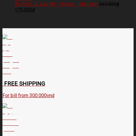
Áo Polo Cá Sấu Mè - Unisex - Màu Đen
269,000
₫
175,000
₫
FREE SHIPPING
For bill from 300.000vnd