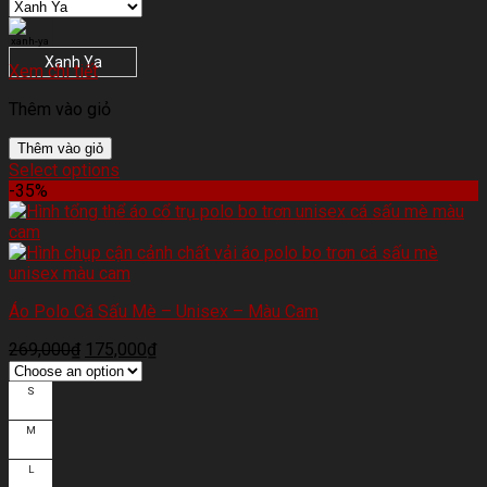
Xanh Ya
Xem chi tiết
Thêm vào giỏ
Thêm vào giỏ
Select options
-35%
Áo Polo Cá Sấu Mè – Unisex – Màu Cam
269,000
₫
175,000
₫
S
M
L