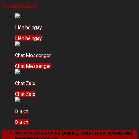
Bỏ qua nội dung
Liên hệ ngay
Liên hệ ngay
Chat Messenger
Chat Messenger
Chat Zalo
Chat Zalo
Địa chỉ
Địa chỉ
We accept orders for printing, embroidery, sewing and
weaving on request