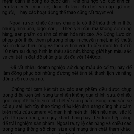
mệnh danh là dòng áo quốc dân. Khá phù hợp với các anh chị
em làm việc công sở, dùng đi làm, đi chơi và gặp gỡ mọi
người,…. hay các hoạt động thể thao cũng rất tuyệt vời.
Ngoài ra với chiếc áo này chúng ta có thể thỏa thích in thêu
những hình ảnh, logo, chữ,…. Theo yêu cầu mà không sợ đụng
hàng, sản phẩm có tính cá nhân hóa rất cao. Áo Động Lực xin
phép giới thiệu thêm phương pháp in chuyển nhiệt, in kỹ thuật
số, in decal hiệu ứng và thêu vi tính với độ bền mực từ 3 đến
10 năm sử dụng, hình in thêu sắc nét, không giới hạn màu sắc
và chi tiết in đạt độ phân giải tối đa với 1440dpi.
Đã rất nhiều doanh nghiệp sử dụng mẫu áo cổ trụ này để
làm đồng phục bởi những đường nét tinh tế, thanh lịch và năng
động vốn có của nó.
Chúng tôi cam kết tất cả các sản phẩm đều được chụp
trong điều kiện ánh sáng tự nhiên không qua chỉnh sửa, ở nhiều
góc chụp để thể hiện rõ chi tiết về sản phẩm. Song màu sắc sẽ
có sự sai lệch tùy theo từng điều kiện ánh sáng cũng như cảm
biến màu của camera và màn hình hiển thị. Nên nếu màu sắc là
yếu tố quan trọng, xin quý khách hàng hãy đến trực tiếp shop
để trải nghiệm sản phẩm. Ngoài ra, tỷ lệ cân nặng và chiều cao
trong bảng thông số chọn size chỉ mang tính chất tham khảo,