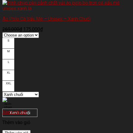
Áo Polo Cá Sấu Mè – Unisex – Xanh Chuối
269,000
₫
175,000
₫
S
M
L
XL
XXL
Xem chi tiết
Xanh chuối
Thêm vào giỏ