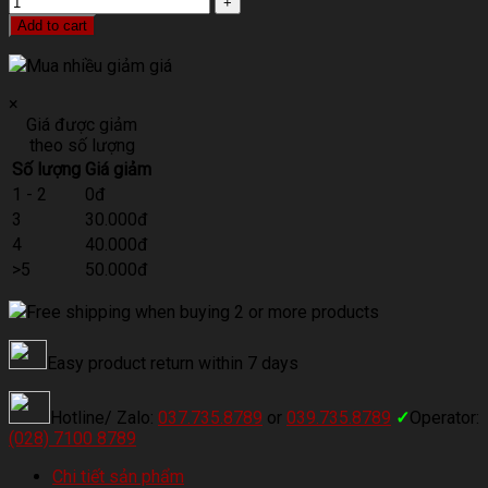
Add to cart
Mua nhiều giảm giá
×
Giá được giảm
theo số lượng
Số lượng
Giá giảm
1 - 2
0đ
3
30.000đ
4
40.000đ
>5
50.000đ
Free shipping when buying 2 or more products
Easy product return within 7 days
Hotline/ Zalo:
037.735.8789
or
039.735.8789
✓
Operator:
(028) 7100 8789
Chi tiết sản phẩm