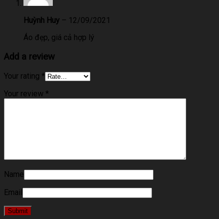
Huỳnh Huy
–
12/09/2021
Áo đẹp, giá cả hợp lý
Add a review
Your rating
*
Your review
*
Name
Email