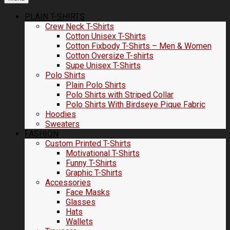
PLAIN T-SHIRTS
Crew Neck T-Shirts
Cotton Unisex T-Shirts
Cotton Fixbody T-Shirts – Men & Women
Cotton Oversize T-shirts
Supe Unisex T-Shirts
Polo Shirts
Plain Polo Shirts
Polo Shirts with Striped Collar
Polo Shirts With Birdseye Pique Fabric
Hoodies
Sweaters
FASHION
Custom Printed T-Shirts
Motivational T-Shirts
Funny T-Shirts
Graphic T-Shirts
Accessories
Face Masks
Glasses
Hats
Wallets