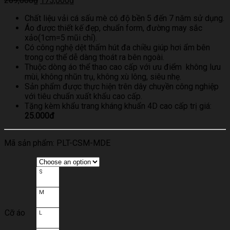
269,000
₫
175,000
₫
Chất liệu vải cá sấu mè có độ bền 5 đến 7 năm sử dụng.
Áo được thiết kế đẹp, chuẩn form, đường may sắc
xảo(1cm=5 mũi chỉ).
Có công nghệ dệt thấm hút đa chiều giúp hơi ẩm bên
trong cơ thể dễ dàng thoát ra bên ngoài.
Thuộc dòng áo thể thao cao cấp với ưu điểm không lưu
mùi, không nhũn trụ, không xù lông, siêu nhẹ.
Sản phẩm được thực hiện trên dây chuyền công nghiệp
với tiêu chuẩn xuất khẩu cao cấp.
Tặng kèm khẩu trang kháng khuẩn 4D cao cấp trị giá:
25.000đ
Mã sản phẩm:
PLT-CSM-MDE
S
M
Cỡ áo
L