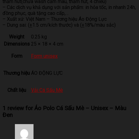
thấm hút(chưa wash cầm màu, thấm hút, 4 chiều)
– Các dịch vụ khả dụng với sản phẩm: in hỏa tốc, in nhanh 24h,
đồng phục, quà tặng cao cấp,…
– Xuất xứ: Việt Nam – Thương hiệu Áo Động Lực
– Dung sai: (
+
1.5 cm/kích thước) và (
+
18%/màu sắc)
Weight
0.25 kg
Dimensions
25 × 18 × 4 cm
Form
Form unisex
Thương hiệu
ÁO ĐỘNG LỰC
Chất liệu
Vải Cá Sấu Mè
1 review for
Áo Polo Cá Sấu Mè – Unisex – Màu
Đen