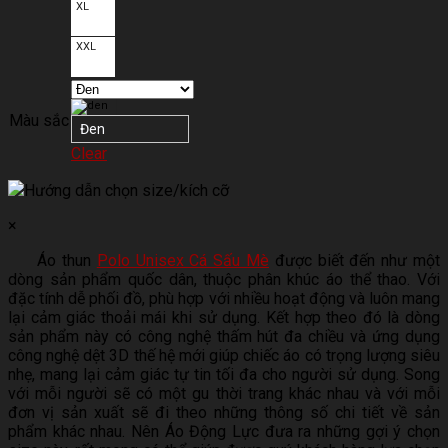
XL
XXL
Màu sắc
Đen
Clear
Hướng dẫn chọn size/kích cỡ
×
Áo thun
Polo Unisex Cá Sấu Mè
được biết đến như một
dòng sản phẩm quốc dân, thuộc phân khúc áo thể thao. Với
đặc tính dễ phối đồ, phù hợp với nhiều hoạt động và luôn mang
lại cảm giác thoải mái khi sử dụng. Kết hợp theo đó là dòng
sản phẩm này có công nghệ thấm hút đa chiều và ứng dụng
công nghệ dệt 3D thế hệ mới giúp chiếc áo có trọng lượng siêu
nhẹ, mang lại cảm giác tự tin tối đa cho người sử dụng. Song
với mỗi người sẽ có một gu thời trang khác nhau và với mỗi
đơn vị sản xuất sẽ đi theo những thông số chi tiết về sản
phẩm khác nhau. Nên Áo Động Lực đưa ra những gợi ý chọn