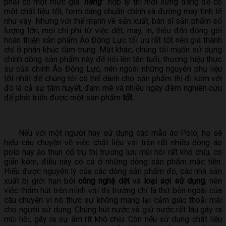
phải có một mức giá “
hãng
” hợp lý thì mới xứng đáng để có
một chất liệu tốt, form dáng chuẩn chỉnh và đường may tinh tế
như vậy. Nhưng với thế mạnh về sản xuất, bán sĩ sản phẩm số
lượng lớn, mọi chi phí từ việc dệt, may, in, thêu đến đóng gói
hoàn thiện sản phẩm Áo Động Lực tối ưu rất tốt nên giá thành
chỉ ở phân khúc tầm trung. Mặt khác, chúng tôi muốn sử dụng
chính dòng sản phẩm này để nói lên tên tuổi, thương hiệu thực
sự của chính Áo Động Lực, nên ngoài những nguyên phụ liệu
tốt nhất để chúng tôi có thể dành cho sản phẩm thì đi kèm với
đó là cả sự tâm huyết, đam mê và nhiều ngày đêm nghiên cứu
để phát triển được một sản phẩm
tốt.
Nếu với một người hay sử dụng các mẫu áo Polo, họ sẽ
hiểu câu chuyện về việc chất liệu vải trên rất nhiều dòng áo
polo hay áo thun cổ trụ thị trường lưu mùi hôi rất khó chịu, co
giãn kém, điều này có cả ở những dòng sản phẩm mắc tiền.
Hiểu được nguyên lý của các dòng sản phẩm đó, các nhà sản
xuất bị giới hạn bởi
công nghệ dệt
và
loại sợi sử dụng
, nên
việc thấm hút trên mình vải thị trường chỉ là thứ bên ngoài của
câu chuyện vì nó thực sự không mang lại cảm giác thoải mái
cho người sử dụng. Chúng hút nước và giữ nước rất lâu gây ra
mùi hôi, gây ra sự ẩm rít khó chịu. Còn nếu sử dụng chất liệu