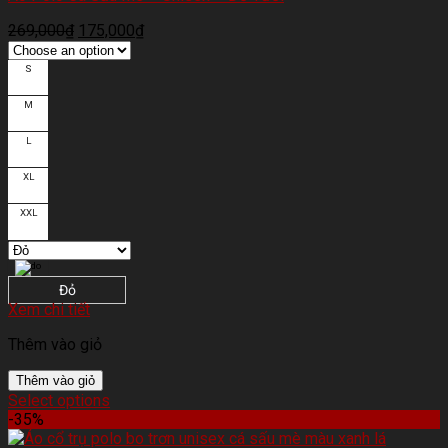
269,000
₫
175,000
₫
S
M
L
XL
XXL
Đỏ
Xem chi tiết
Thêm vào giỏ
Thêm vào giỏ
Select options
-35%