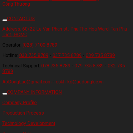
CONTACT US
Address:
60/22 Le Van Phan st., Phu Tho Hoa Ward, Tan Phu
Dist., HCMC
Operator:
(028) 7100 8789
Hotline:
033 735 8789
-
037 735 8789
-
039 735 8789
Technical Support:
078 735 8789
-
079 735 8789
-
032 735
8789
AoDongLuc@gmail.com
-
cskh-kd@aodongluc.vn
COMPANY INFORMATION
Company Profile
Production Process
Technology Development