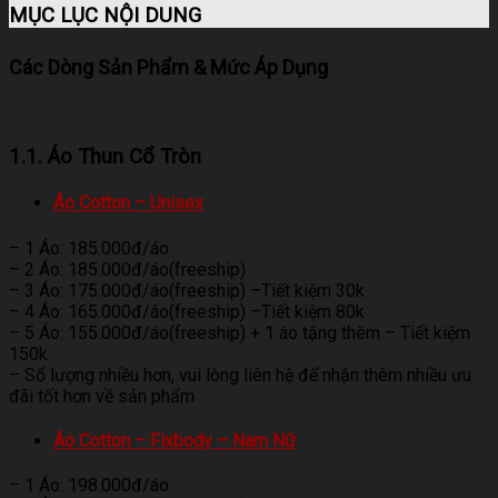
MỤC LỤC NỘI DUNG
Các Dòng Sản Phẩm & Mức Áp Dụng
1.1. Áo Thun Cổ Tròn
Áo Cotton – Unisex
– 1 Áo: 185.000đ/áo
– 2 Áo: 185.000đ/áo(freeship)
– 3 Áo: 175.000đ/áo(freeship) –Tiết kiệm 30k
– 4 Áo: 165.000đ/áo(freeship) –Tiết kiệm 80k
– 5 Áo: 155.000đ/áo(freeship) + 1 áo tặng thêm – Tiết kiệm
150k
– Số lượng nhiều hơn, vui lòng liên hệ để nhận thêm nhiều ưu
đãi tốt hơn về sản phẩm
Áo Cotton – Fixbody – Nam Nữ
– 1 Áo: 198.000đ/áo