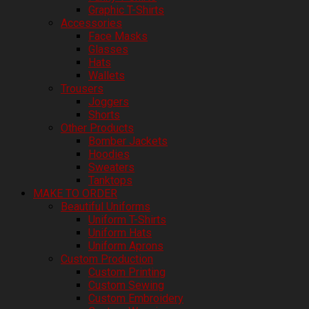
Graphic T-Shirts
Accessories
Face Masks
Glasses
Hats
Wallets
Trousers
Joggers
Shorts
Other Products
Bomber Jackets
Hoodies
Sweaters
Tanktops
MAKE TO ORDER
Beautiful Uniforms
Uniform T-Shirts
Uniform Hats
Uniform Aprons
Custom Production
Custom Printing
Custom Sewing
Custom Embroidery