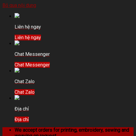
Bỏ qua nội dung
Liên hệ ngay
Liên hệ ngay
Chat Messenger
Chat Messenger
Chat Zalo
Chat Zalo
Địa chỉ
Địa chỉ
We accept orders for printing, embroidery, sewing and
weaving on request