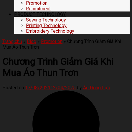
Promotion
Recruitment
PRODUCT TECHNOLOGY
Sewing Technology
Printing Technology
Embroidery Technology
Trang chủ
»
Blog
»
Promotion
»
Chương Trình Giảm Giá Khi
Mua Áo Thun Trơn
Chương Trình Giảm Giá Khi
Mua Áo Thun Trơn
Posted on
17/08/2021
12/04/2025
by
Áo Động Lực