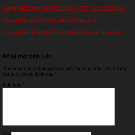
Khuyến Mãi 300m Pet Kỹ Thuật Số | DTF – Giá 50.000đ/m
Chương Trình Giảm Giá Khi Mua Áo Thun Trơn
Chương Trình Tặng Khẩu Trang Kháng Khuẩn 4D Cao Cấp
Để lại một bình luận
Email của bạn sẽ không được hiển thị công khai.
Các trường
bắt buộc được đánh dấu
*
Bình luận
*
Tên