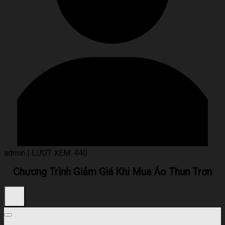
admin
|
LƯỢT XEM: 440
Chương Trình Giảm Giá Khi Mua Áo Thun Trơn