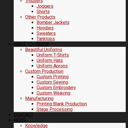
Trousers
Joggers
Shorts
Other Products
Bomber Jackets
Hoodies
Sweaters
Tanktops
MAKE TO ORDER
Beautiful Uniforms
Uniform T-Shirts
Uniform Hats
Uniform Aprons
Custom Production
Custom Printing
Custom Sewing
Custom Embroidery
Custom Weaving
Manufacturing
Printing Blank Production
Stage Processing
CONTACT
NEWS
Knowledge