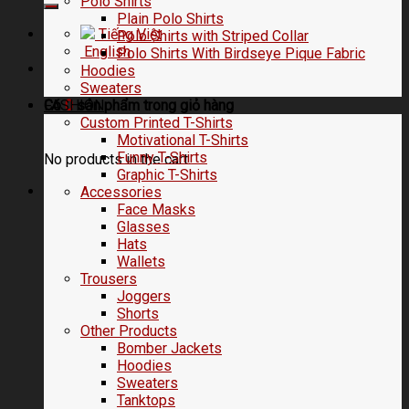
Polo Shirts
Plain Polo Shirts
Tiếng Việt
Polo Shirts with Striped Collar
English
Polo Shirts With Birdseye Pique Fabric
Hoodies
Sweaters
FASHION
Có
0
sản phẩm trong
giỏ hàng
Custom Printed T-Shirts
Motivational T-Shirts
Funny T-Shirts
No products in the cart.
Graphic T-Shirts
Accessories
Face Masks
Glasses
Hats
Wallets
Trousers
Joggers
Shorts
Other Products
Bomber Jackets
Hoodies
Sweaters
Tanktops