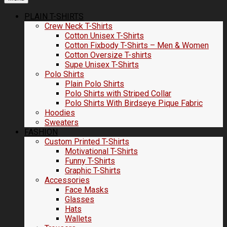
PLAIN T-SHIRTS
Crew Neck T-Shirts
Cotton Unisex T-Shirts
Cotton Fixbody T-Shirts – Men & Women
Cotton Oversize T-shirts
Supe Unisex T-Shirts
Polo Shirts
Plain Polo Shirts
Polo Shirts with Striped Collar
Polo Shirts With Birdseye Pique Fabric
Hoodies
Sweaters
FASHION
Custom Printed T-Shirts
Motivational T-Shirts
Funny T-Shirts
Graphic T-Shirts
Accessories
Face Masks
Glasses
Hats
Wallets