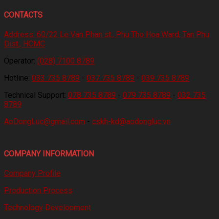
CONTACTS
Address:
60/22 Le Van Phan st., Phu Tho Hoa Ward, Tan Phu
Dist., HCMC
Operator:
(028) 7100 8789
Hotline:
033 735 8789
-
037 735 8789
-
039 735 8789
Technical Support:
078 735 8789
-
079 735 8789
-
032 735
8789
AoDongLuc@gmail.com
-
cskh-kd@aodongluc.vn
COMPANY INFORMATION
Company Profile
Production Process
Technology Development