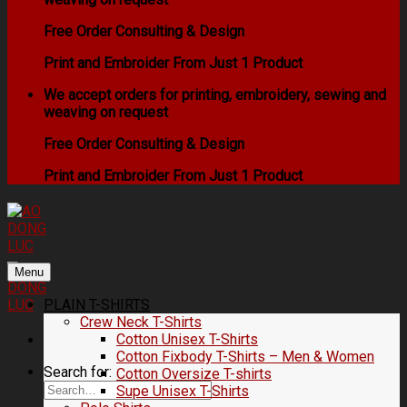
Free Order Consulting & Design
Print and Embroider From Just 1 Product
We accept orders for printing, embroidery, sewing and
weaving on request
Free Order Consulting & Design
Print and Embroider From Just 1 Product
Menu
PLAIN T-SHIRTS
Crew Neck T-Shirts
Cotton Unisex T-Shirts
Cotton Fixbody T-Shirts – Men & Women
Search for:
Cotton Oversize T-shirts
Supe Unisex T-Shirts