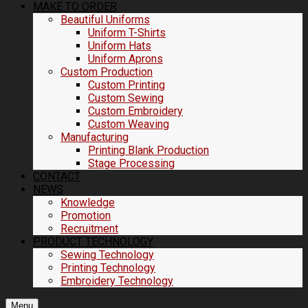
MAKE TO ORDER
Beautiful Uniforms
Uniform T-Shirts
Uniform Hats
Uniform Aprons
Custom Production
Custom Printing
Custom Sewing
Custom Embroidery
Custom Weaving
Manufacturing
Printing Blank Production
Stage Processing
CONTACT
NEWS
Knowledge
Promotion
Recruitment
PRODUCT TECHNOLOGY
Sewing Technology
Printing Technology
Embroidery Technology
Menu