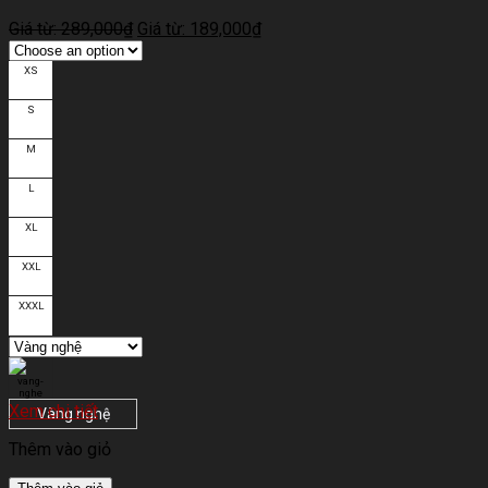
Giá từ:
289,000
₫
Giá từ:
189,000
₫
XS
S
M
L
XL
XXL
XXXL
Xem chi tiết
Vàng nghệ
Thêm vào giỏ