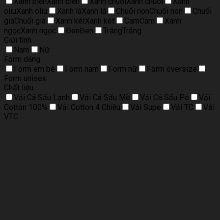
Xanh biển
Xanh biển
Xanh chuối
Xanh chuối
Xanh
oliu
Xanh oliu
Xanh lá
Xanh lá
Chuối non
Chuối non
Chuối
già
Chuối già
Xanh két
Xanh két
Cam
Cam
Xanh
ngọc
Xanh ngọc
Đen
Đen
Trắng
Trắng
Giới tính
Nam
Nữ
Form dáng
Form em bé
Form nam
Form nữ
Form oversize
Form unisex
Chất liệu
Vải Cá Sấu Lạnh
Vải Cá Sấu Mè
Vải Cá Sấu Pe
Vải
Cotton 100%
Vải Cotton 4 Chiều
Vải Supe
Vải TC
Vải
VTC