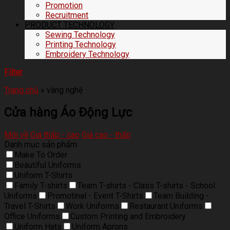
Promotion
Recruitment
PRODUCT TECHNOLOGY
Sewing Technology
Printing Technology
Embroidery Technology
Filter
Trang chủ
»
vàng nghệ
Cửa hàng Áo Động Lực
Mới về
Giá thấp - cao
Giá cao - thấp
Danh mục sản phẩm
Make To Order
Beautiful Uniforms
Uniform T-Shirts
Family T-shirts
Team T-shirts - Class T-shirts - School
Uniforms
Promotinal - Event T-Shirts
Team Building -
Travel T-Shirts
Work Uniforms
Restaurant Uniforms
Office Uniforms
Custom Printing and Embroidery
Uniform Hats
Uniform Aprons