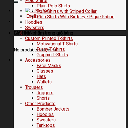
Polo Shirts
Plain Polo Shirts
Tiếng Việt
Polo Shirts with Striped Collar
English
Polo Shirts With Birdseye Pique Fabric
Hoodies
Sweaters
FASHION
Có
0
sản phẩm trong
giỏ hàng
Custom Printed T-Shirts
Motivational T-Shirts
Funny T-Shirts
No products in the cart.
Graphic T-Shirts
Accessories
Face Masks
Glasses
Hats
Wallets
Trousers
Joggers
Shorts
Other Products
Bomber Jackets
Hoodies
Sweaters
Tanktops