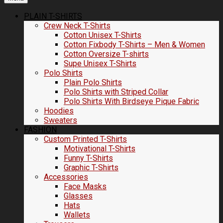
PLAIN T-SHIRTS
Crew Neck T-Shirts
Cotton Unisex T-Shirts
Cotton Fixbody T-Shirts – Men & Women
Cotton Oversize T-shirts
Supe Unisex T-Shirts
Polo Shirts
Plain Polo Shirts
Polo Shirts with Striped Collar
Polo Shirts With Birdseye Pique Fabric
Hoodies
Sweaters
FASHION
Custom Printed T-Shirts
Motivational T-Shirts
Funny T-Shirts
Graphic T-Shirts
Accessories
Face Masks
Glasses
Hats
Wallets