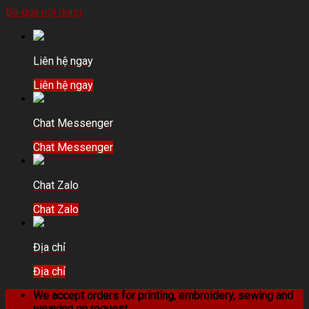
Bỏ qua nội dung
Liên hệ ngay
Liên hệ ngay
Chat Messenger
Chat Messenger
Chat Zalo
Chat Zalo
Địa chỉ
Địa chỉ
We accept orders for printing, embroidery, sewing and
weaving on request