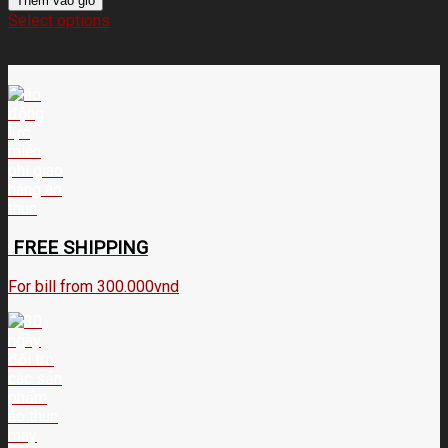
Thêm vào giỏ
Select options
FREE SHIPPING
For bill from 300.000vnd