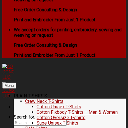
Free Order Consulting & Design
Print and Embroider From Just 1 Product
We accept orders for printing, embroidery, sewing and
weaving on request
Free Order Consulting & Design
Print and Embroider From Just 1 Product
Menu
PLAIN T-SHIRTS
Crew Neck T-Shirts
Cotton Unisex T-Shirts
Cotton Fixbody T-Shirts – Men & Women
Search for:
Cotton Oversize T-shirts
Supe Unisex T-Shirts