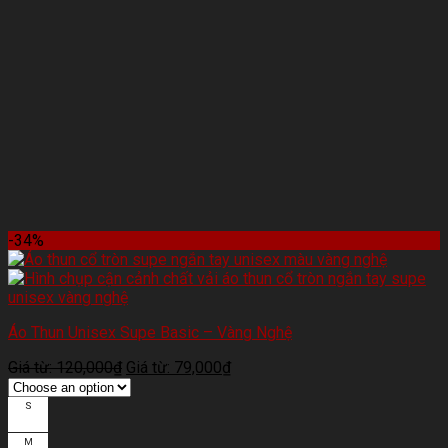
-34%
Áo Thun Unisex Supe Basic – Vàng Nghệ
Giá từ:
120,000
₫
Giá từ:
79,000
₫
S
M