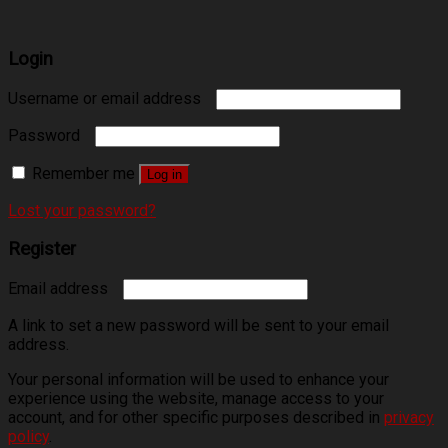
Login
Username or email address
Password
Remember me
Log in
Lost your password?
Register
Email address
A link to set a new password will be sent to your email
address.
Your personal information will be used to enhance your
experience using the website, manage access to your
account, and for other specific purposes described in
privacy
policy
.