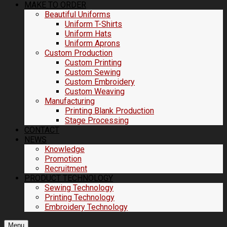
MAKE TO ORDER
Beautiful Uniforms
Uniform T-Shirts
Uniform Hats
Uniform Aprons
Custom Production
Custom Printing
Custom Sewing
Custom Embroidery
Custom Weaving
Manufacturing
Printing Blank Production
Stage Processing
CONTACT
NEWS
Knowledge
Promotion
Recruitment
PRODUCT TECHNOLOGY
Sewing Technology
Printing Technology
Embroidery Technology
Menu