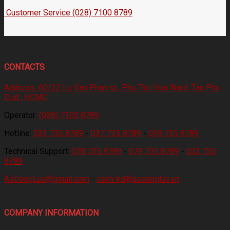
Customer Service (028) 7100 8789
CONTACTS
Address:
60/22 Le Van Phan st., Phu Tho Hoa Ward, Tan Phu
Dist., HCMC
Operator:
(028) 7100 8789
Hotline:
033 735 8789
-
037 735 8789
-
039 735 8789
Technical Support:
078 735 8789
-
079 735 8789
-
032 735
8789
AoDongLuc@gmail.com
-
cskh-kd@aodongluc.vn
COMPANY INFORMATION