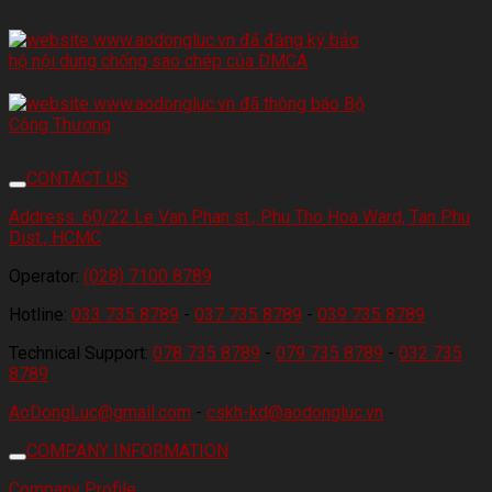
CONTACT US
Address:
60/22 Le Van Phan st., Phu Tho Hoa Ward, Tan Phu
Dist., HCMC
Operator:
(028) 7100 8789
Hotline:
033 735 8789
-
037 735 8789
-
039 735 8789
Technical Support:
078 735 8789
-
079 735 8789
-
032 735
8789
AoDongLuc@gmail.com
-
cskh-kd@aodongluc.vn
COMPANY INFORMATION
Company Profile