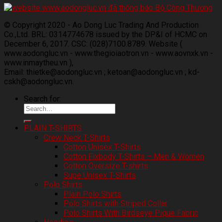
© Copyright 2020 - Ao Dong Luc Trading And Production
Co.,Ltd. BRL: 0314774678 issued by the DP&I of HCMC on
December 6, 2017. CSC: (028)7100.8789. Website (
www.aodongluc.vn - www.thegioiaotron.vn - www.aovnxk.vn -
www.inmaytheu.vn ),
Email: thietke@aodongluc.vn ; ketoan@aodongluc.vn ; kd-
cskh@aodongluc.vn.
Search for:
PLAIN T-SHIRTS
Crew Neck T-Shirts
Cotton Unisex T-Shirts
Cotton Fixbody T-Shirts – Men & Women
Cotton Oversize T-shirts
Supe Unisex T-Shirts
Polo Shirts
Plain Polo Shirts
Polo Shirts with Striped Collar
Polo Shirts With Birdseye Pique Fabric