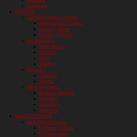
Hoodies
Sweaters
FASHION
Custom Printed T-Shirts
Motivational T-Shirts
Funny T-Shirts
Graphic T-Shirts
Accessories
Face Masks
Glasses
Hats
Wallets
Trousers
Joggers
Shorts
Other Products
Bomber Jackets
Hoodies
Sweaters
Tanktops
MAKE TO ORDER
Beautiful Uniforms
Uniform T-Shirts
Uniform Hats