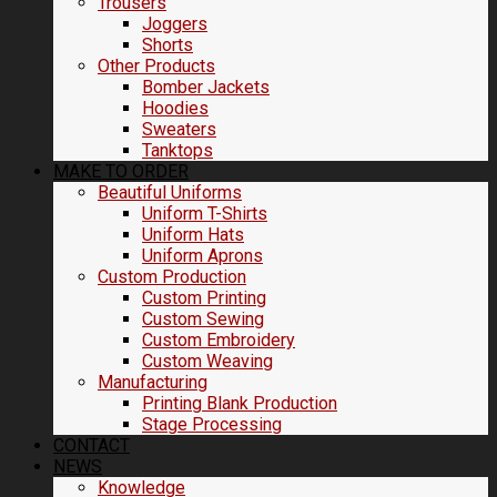
Trousers
Joggers
Shorts
Other Products
Bomber Jackets
Hoodies
Sweaters
Tanktops
MAKE TO ORDER
Beautiful Uniforms
Uniform T-Shirts
Uniform Hats
Uniform Aprons
Custom Production
Custom Printing
Custom Sewing
Custom Embroidery
Custom Weaving
Manufacturing
Printing Blank Production
Stage Processing
CONTACT
NEWS
Knowledge