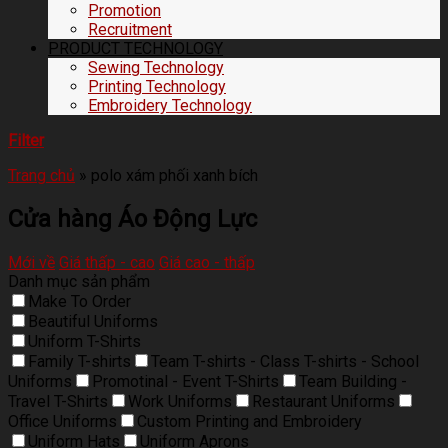
Promotion
Recruitment
PRODUCT TECHNOLOGY
Sewing Technology
Printing Technology
Embroidery Technology
Filter
Trang chủ
»
polo xám phối xanh bích
Cửa hàng Áo Động Lực
Mới về
Giá thấp - cao
Giá cao - thấp
Danh mục sản phẩm
Make To Order
Beautiful Uniforms
Uniform T-Shirts
Family T-shirts
Team T-shirts - Class T-shirts - School
Uniforms
Promotinal - Event T-Shirts
Team Building -
Travel T-Shirts
Work Uniforms
Restaurant Uniforms
Office Uniforms
Custom Printing and Embroidery
Uniform Hats
Uniform Aprons