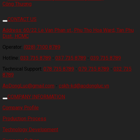
CONTACT US
Address:
60/22 Le Van Phan st., Phu Tho Hoa Ward, Tan Phu
Dist., HCMC
Operator:
(028) 7100 8789
Hotline:
033 735 8789
-
037 735 8789
-
039 735 8789
Technical Support:
078 735 8789
-
079 735 8789
-
032 735
8789
AoDongLuc@gmail.com
-
cskh-kd@aodongluc.vn
COMPANY INFORMATION
Company Profile
Production Process
Technology Development