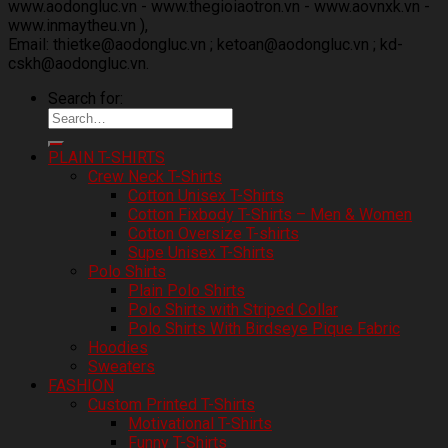
www.aodongluc.vn - www.thegioiaotron.vn - www.aovnxk.vn -
www.inmaytheu.vn ),
Email: thietke@aodongluc.vn ; ketoan@aodongluc.vn ; kd-
cskh@aodongluc.vn.
Search for:
PLAIN T-SHIRTS
Crew Neck T-Shirts
Cotton Unisex T-Shirts
Cotton Fixbody T-Shirts – Men & Women
Cotton Oversize T-shirts
Supe Unisex T-Shirts
Polo Shirts
Plain Polo Shirts
Polo Shirts with Striped Collar
Polo Shirts With Birdseye Pique Fabric
Hoodies
Sweaters
FASHION
Custom Printed T-Shirts
Motivational T-Shirts
Funny T-Shirts