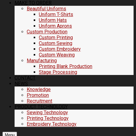
MAKE TO ORDER
Beautiful Uniforms
Uniform T-Shirts
Uniform Hats
Uniform Aprons
Custom Production
Custom Printing
Custom Sewing
Custom Embroidery
Custom Weaving
Manufacturing
Printing Blank Production
Stage Processing
CONTACT
NEWS
Knowledge
Promotion
Recruitment
PRODUCT TECHNOLOGY
Sewing Technology
Printing Technology
Embroidery Technology
Menu