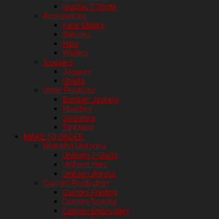
Graphic T-Shirts
Accessories
Face Masks
Glasses
Hats
Wallets
Trousers
Joggers
Shorts
Other Products
Bomber Jackets
Hoodies
Sweaters
Tanktops
MAKE TO ORDER
Beautiful Uniforms
Uniform T-Shirts
Uniform Hats
Uniform Aprons
Custom Production
Custom Printing
Custom Sewing
Custom Embroidery