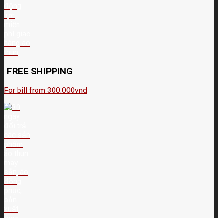
FREE SHIPPING
For bill from 300.000vnd