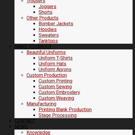
Trousers
Joggers
Shorts
Other Products
Bomber Jackets
Hoodies
Sweaters
Tanktops
MAKE TO ORDER
Beautiful Uniforms
Uniform T-Shirts
Uniform Hats
Uniform Aprons
Custom Production
Custom Printing
Custom Sewing
Custom Embroidery
Custom Weaving
Manufacturing
Printing Blank Production
Stage Processing
CONTACT
NEWS
Knowledge