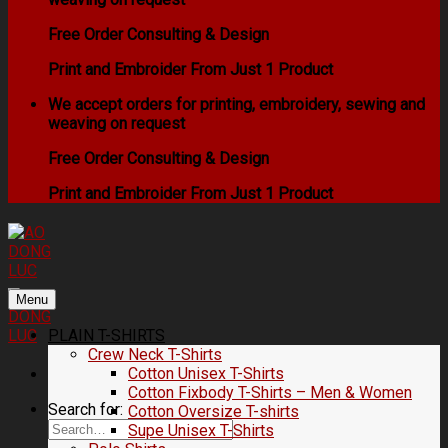
Free Order Consulting & Design
Print and Embroider From Just 1 Product
We accept orders for printing, embroidery, sewing and
weaving on request
Free Order Consulting & Design
Print and Embroider From Just 1 Product
Menu
PLAIN T-SHIRTS
Crew Neck T-Shirts
Cotton Unisex T-Shirts
Cotton Fixbody T-Shirts – Men & Women
Search for:
Cotton Oversize T-shirts
Supe Unisex T-Shirts