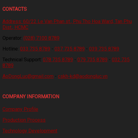
CONTACTS
Address:
60/22 Le Van Phan st., Phu Tho Hoa Ward, Tan Phu
Dist., HCMC
Operator:
(028) 7100 8789
Hotline:
033 735 8789
-
037 735 8789
-
039 735 8789
Technical Support:
078 735 8789
-
079 735 8789
-
032 735
8789
AoDongLuc@gmail.com
-
cskh-kd@aodongluc.vn
COMPANY INFORMATION
Company Profile
Production Process
Technology Development