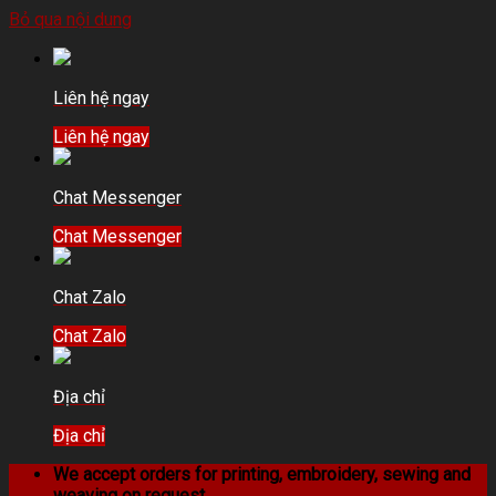
Bỏ qua nội dung
Liên hệ ngay
Liên hệ ngay
Chat Messenger
Chat Messenger
Chat Zalo
Chat Zalo
Địa chỉ
Địa chỉ
We accept orders for printing, embroidery, sewing and
weaving on request