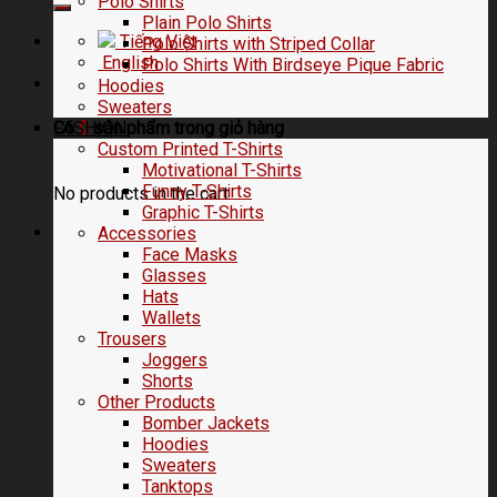
Polo Shirts
Plain Polo Shirts
Tiếng Việt
Polo Shirts with Striped Collar
English
Polo Shirts With Birdseye Pique Fabric
Hoodies
Sweaters
FASHION
Có
0
sản phẩm trong
giỏ hàng
Custom Printed T-Shirts
Motivational T-Shirts
Funny T-Shirts
No products in the cart.
Graphic T-Shirts
Accessories
Face Masks
Glasses
Hats
Wallets
Trousers
Joggers
Shorts
Other Products
Bomber Jackets
Hoodies
Sweaters
Tanktops