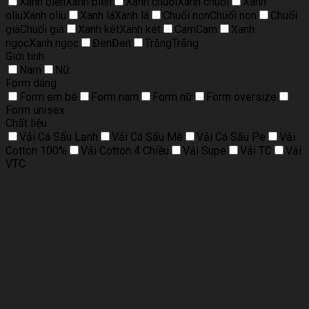
Xanh biển
Xanh biển
Xanh chuối
Xanh chuối
Xanh
oliu
Xanh oliu
Xanh lá
Xanh lá
Chuối non
Chuối non
Chuối
già
Chuối già
Xanh két
Xanh két
Cam
Cam
Xanh
ngọc
Xanh ngọc
Đen
Đen
Trắng
Trắng
Giới tính
Nam
Nữ
Form dáng
Form em bé
Form nam
Form nữ
Form oversize
Form unisex
Chất liệu
Vải Cá Sấu Lạnh
Vải Cá Sấu Mè
Vải Cá Sấu Pe
Vải
Cotton 100%
Vải Cotton 4 Chiều
Vải Supe
Vải TC
Vải
VTC