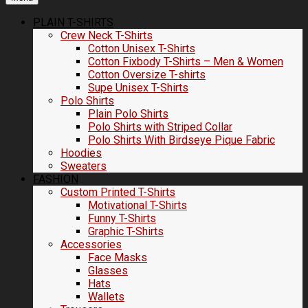
PLAIN T-SHIRTS
Crew Neck T-Shirts
Cotton Unisex T-Shirts
Cotton Fixbody T-Shirts – Men & Women
Cotton Oversize T-shirts
Supe Unisex T-Shirts
Polo Shirts
Plain Polo Shirts
Polo Shirts with Striped Collar
Polo Shirts With Birdseye Pique Fabric
Hoodies
Sweaters
FASHION
Custom Printed T-Shirts
Motivational T-Shirts
Funny T-Shirts
Graphic T-Shirts
Accessories
Face Masks
Glasses
Hats
Wallets