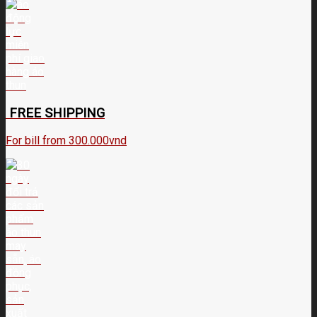
FREE SHIPPING
For bill from 300.000vnd