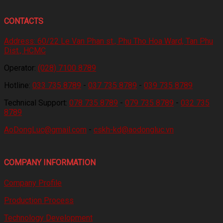
CONTACTS
Address:
60/22 Le Van Phan st., Phu Tho Hoa Ward, Tan Phu
Dist., HCMC
Operator:
(028) 7100 8789
Hotline:
033 735 8789
-
037 735 8789
-
039 735 8789
Technical Support:
078 735 8789
-
079 735 8789
-
032 735
8789
AoDongLuc@gmail.com
-
cskh-kd@aodongluc.vn
COMPANY INFORMATION
Company Profile
Production Process
Technology Development