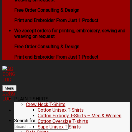
Free Order Consulting & Design
Print and Embroider From Just 1 Product
We accept orders for printing, embroidery, sewing and
weaving on request
Free Order Consulting & Design
Print and Embroider From Just 1 Product
Menu
PLAIN T-SHIRTS
Crew Neck T-Shirts
Cotton Unisex T-Shirts
Cotton Fixbody T-Shirts – Men & Women
Search for:
Cotton Oversize T-shirts
Supe Unisex T-Shirts