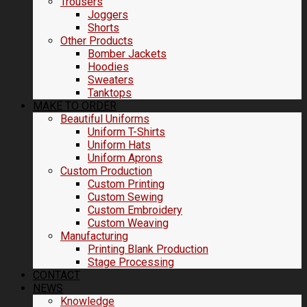
Trousers
Joggers
Shorts
Other Products
Bomber Jackets
Hoodies
Sweaters
Tanktops
MAKE TO ORDER
Beautiful Uniforms
Uniform T-Shirts
Uniform Hats
Uniform Aprons
Custom Production
Custom Printing
Custom Sewing
Custom Embroidery
Custom Weaving
Manufacturing
Printing Blank Production
Stage Processing
CONTACT
NEWS
Knowledge