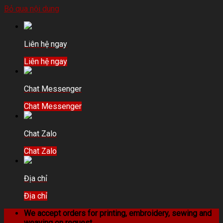
Bỏ qua nội dung
Liên hệ ngay
Liên hệ ngay
Chat Messenger
Chat Messenger
Chat Zalo
Chat Zalo
Địa chỉ
Địa chỉ
We accept orders for printing, embroidery, sewing and
weaving on request