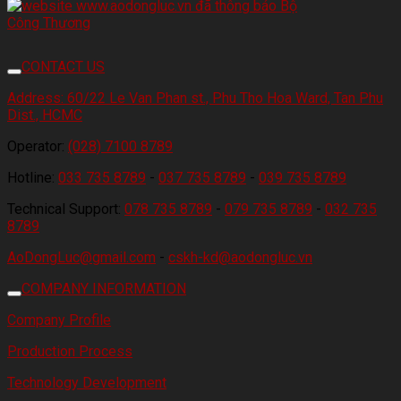
CONTACT US
Address:
60/22 Le Van Phan st., Phu Tho Hoa Ward, Tan Phu
Dist., HCMC
Operator:
(028) 7100 8789
Hotline:
033 735 8789
-
037 735 8789
-
039 735 8789
Technical Support:
078 735 8789
-
079 735 8789
-
032 735
8789
AoDongLuc@gmail.com
-
cskh-kd@aodongluc.vn
COMPANY INFORMATION
Company Profile
Production Process
Technology Development