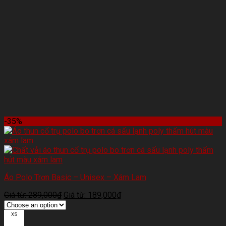
-35%
Áo Polo Trơn Basic – Unisex – Xám Lam
Giá từ:
289,000
₫
Giá từ:
189,000
₫
XS