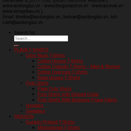
December 6, 2017. CSC: (028)7100.8789. Website (
www.aodongluc.vn - www.thegioiaotron.vn - www.aovnxk.vn -
www.inmaytheu.vn ),
Email: thietke@aodongluc.vn ; ketoan@aodongluc.vn ; kd-
cskh@aodongluc.vn.
Search for:
PLAIN T-SHIRTS
Crew Neck T-Shirts
Cotton Unisex T-Shirts
Cotton Fixbody T-Shirts – Men & Women
Cotton Oversize T-shirts
Supe Unisex T-Shirts
Polo Shirts
Plain Polo Shirts
Polo Shirts with Striped Collar
Polo Shirts With Birdseye Pique Fabric
Hoodies
Sweaters
FASHION
Custom Printed T-Shirts
Motivational T-Shirts