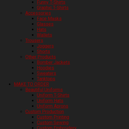
Funny T-Shirts
Graphic T-Shirts
Accessories
Face Masks
Glasses
Hats
Wallets
Trousers
Joggers
Shorts
Other Products
Bomber Jackets
Hoodies
Sweaters
Tanktops
MAKE TO ORDER
Beautiful Uniforms
Uniform T-Shirts
Uniform Hats
Uniform Aprons
Custom Production
Custom Printing
Custom Sewing
Custom Embroidery