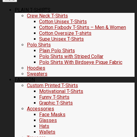
PLAIN T-SHIRTS
Crew Neck T-Shirts
Cotton Unisex T-Shirts
Cotton Fixbody T-Shirts – Men & Women
Cotton Oversize T-shirts
Supe Unisex T-Shirts
Polo Shirts
Plain Polo Shirts
Polo Shirts with Striped Collar
Polo Shirts With Birdseye Pique Fabric
Hoodies
Sweaters
FASHION
Custom Printed T-Shirts
Motivational T-Shirts
Funny T-Shirts
Graphic T-Shirts
Accessories
Face Masks
Glasses
Hats
Wallets