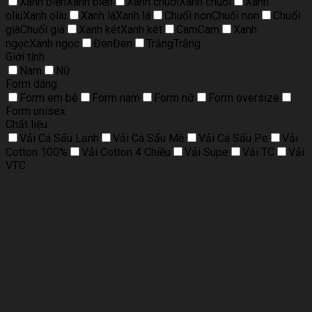
Xanh biển
Xanh biển
Xanh chuối
Xanh chuối
Xanh
oliu
Xanh oliu
Xanh lá
Xanh lá
Chuối non
Chuối non
Chuối
già
Chuối già
Xanh két
Xanh két
Cam
Cam
Xanh
ngọc
Xanh ngọc
Đen
Đen
Trắng
Trắng
Giới tính
Nam
Nữ
Form dáng
Form em bé
Form nam
Form nữ
Form oversize
Form unisex
Chất liệu
Vải Cá Sấu Lạnh
Vải Cá Sấu Mè
Vải Cá Sấu Pe
Vải
Cotton 100%
Vải Cotton 4 Chiều
Vải Supe
Vải TC
Vải
VTC