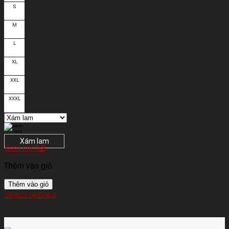
S
M
L
XL
XXL
XXXL
Xám lam
Xem chi tiết
Thêm vào giỏ
Thêm vào giỏ
Select options