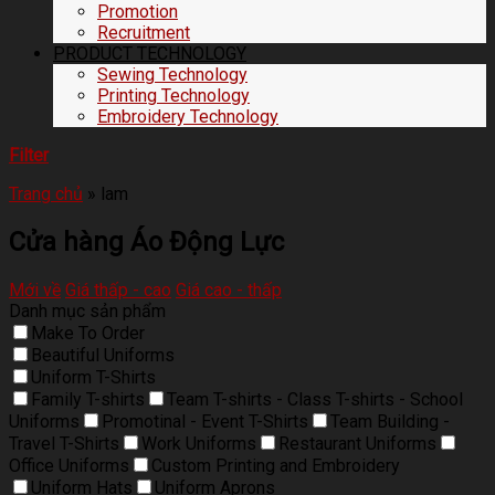
Promotion
Recruitment
PRODUCT TECHNOLOGY
Sewing Technology
Printing Technology
Embroidery Technology
Filter
Trang chủ
»
lam
Cửa hàng Áo Động Lực
Mới về
Giá thấp - cao
Giá cao - thấp
Danh mục sản phẩm
Make To Order
Beautiful Uniforms
Uniform T-Shirts
Family T-shirts
Team T-shirts - Class T-shirts - School
Uniforms
Promotinal - Event T-Shirts
Team Building -
Travel T-Shirts
Work Uniforms
Restaurant Uniforms
Office Uniforms
Custom Printing and Embroidery
Uniform Hats
Uniform Aprons