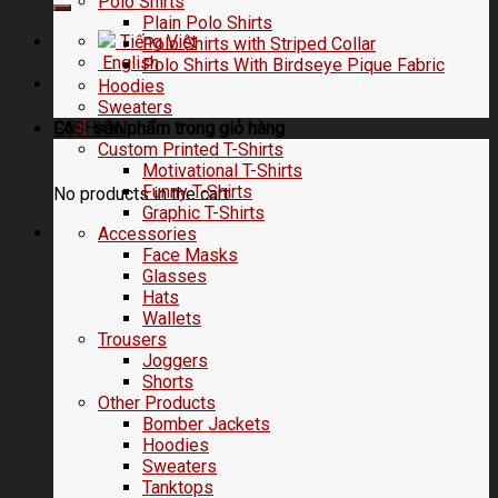
Polo Shirts
Plain Polo Shirts
Tiếng Việt
Polo Shirts with Striped Collar
English
Polo Shirts With Birdseye Pique Fabric
Hoodies
Sweaters
FASHION
Có
0
sản phẩm trong
giỏ hàng
Custom Printed T-Shirts
Motivational T-Shirts
Funny T-Shirts
No products in the cart.
Graphic T-Shirts
Accessories
Face Masks
Glasses
Hats
Wallets
Trousers
Joggers
Shorts
Other Products
Bomber Jackets
Hoodies
Sweaters
Tanktops