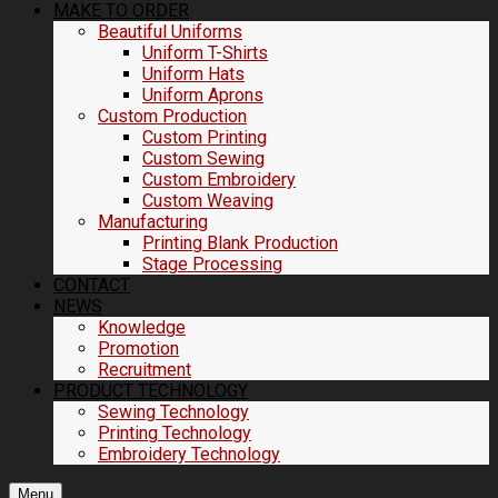
MAKE TO ORDER
Beautiful Uniforms
Uniform T-Shirts
Uniform Hats
Uniform Aprons
Custom Production
Custom Printing
Custom Sewing
Custom Embroidery
Custom Weaving
Manufacturing
Printing Blank Production
Stage Processing
CONTACT
NEWS
Knowledge
Promotion
Recruitment
PRODUCT TECHNOLOGY
Sewing Technology
Printing Technology
Embroidery Technology
Menu