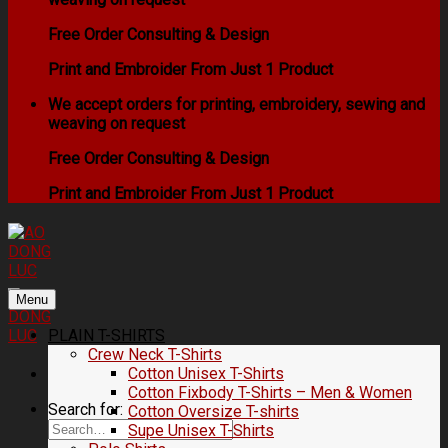
Free Order Consulting & Design
Print and Embroider From Just 1 Product
We accept orders for printing, embroidery, sewing and
weaving on request
Free Order Consulting & Design
Print and Embroider From Just 1 Product
Menu
PLAIN T-SHIRTS
Crew Neck T-Shirts
Cotton Unisex T-Shirts
Cotton Fixbody T-Shirts – Men & Women
Search for:
Cotton Oversize T-shirts
Supe Unisex T-Shirts