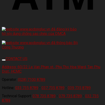
CONTACT US
Address:
60/22 Le Van Phan st., Phu Tho Hoa Ward, Tan Phu
Dist., HCMC
Operator:
(028) 7100 8789
Hotline:
033 735 8789
-
037 735 8789
-
039 735 8789
Technical Support:
078 735 8789
-
079 735 8789
-
032 735
8789