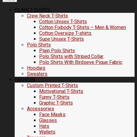
PLAIN T-SHIRTS
Crew Neck T-Shirts
Cotton Unisex T-Shirts
Cotton Fixbody T-Shirts – Men & Women
Cotton Oversize T-shirts
Supe Unisex T-Shirts
Polo Shirts
Plain Polo Shirts
Polo Shirts with Striped Collar
Polo Shirts With Birdseye Pique Fabric
Hoodies
Sweaters
FASHION
Custom Printed T-Shirts
Motivational T-Shirts
Funny T-Shirts
Graphic T-Shirts
Accessories
Face Masks
Glasses
Hats
Wallets