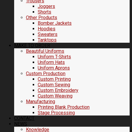
Trousers
Joggers
Shorts
Other Products
Bomber Jackets
Hoodies
Sweaters
Tanktops
MAKE TO ORDER
Beautiful Uniforms
Uniform T-Shirts
Uniform Hats
Uniform Aprons
Custom Production
Custom Printing
Custom Sewing
Custom Embroidery
Custom Weaving
Manufacturing
Printing Blank Production
Stage Processing
CONTACT
NEWS
Knowledge