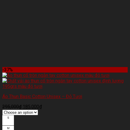
-37%
Áo Thun Basic Cotton Unisex – Đỏ Tươi
295,000
₫
185,000
₫
S
M