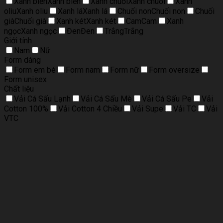
Xanh biển
Xanh biển
Xanh chuối
Xanh chuối
Xanh
oliu
Xanh oliu
Xanh lá
Xanh lá
Chuối non
Chuối non
Chuối
già
Chuối già
Xanh két
Xanh két
Cam
Cam
Xanh
ngọc
Xanh ngọc
Đen
Đen
Trắng
Trắng
Giới tính
Nam
Nữ
Form dáng
Form em bé
Form nam
Form nữ
Form oversize
Form unisex
Chất liệu
Vải Cá Sấu Lạnh
Vải Cá Sấu Mè
Vải Cá Sấu Pe
Vải
Cotton 100%
Vải Cotton 4 Chiều
Vải Supe
Vải TC
Vải
VTC