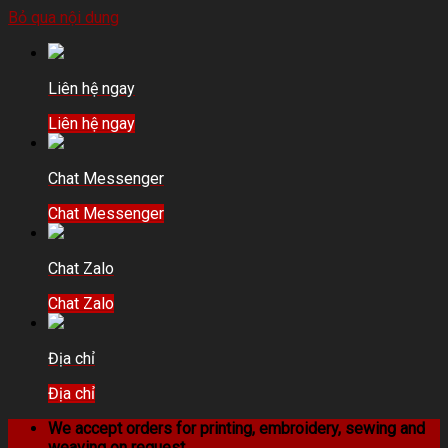
Bỏ qua nội dung
Liên hệ ngay
Liên hệ ngay
Chat Messenger
Chat Messenger
Chat Zalo
Chat Zalo
Địa chỉ
Địa chỉ
We accept orders for printing, embroidery, sewing and
weaving on request