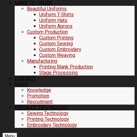
MAKE TO ORDER
Beautiful Uniforms
Uniform T-Shirts
Uniform Hats
Uniform Aprons
Custom Production
Custom Printing
Custom Sewing
Custom Embroidery
Custom Weaving
Manufacturing
Printing Blank Production
Stage Processing
CONTACT
NEWS
Knowledge
Promotion
Recruitment
PRODUCT TECHNOLOGY
Sewing Technology
Printing Technology
Embroidery Technology
Menu