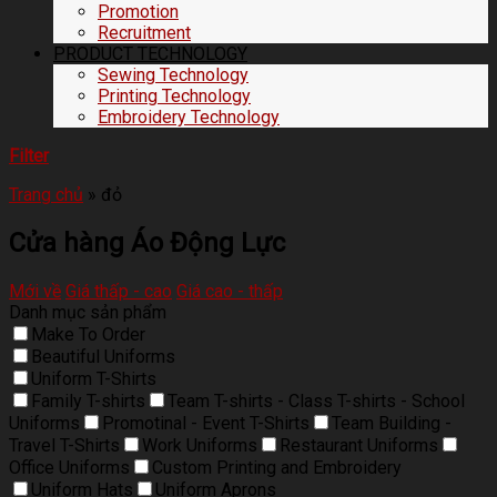
Promotion
Recruitment
PRODUCT TECHNOLOGY
Sewing Technology
Printing Technology
Embroidery Technology
Filter
Trang chủ
»
đỏ
Cửa hàng Áo Động Lực
Mới về
Giá thấp - cao
Giá cao - thấp
Danh mục sản phẩm
Make To Order
Beautiful Uniforms
Uniform T-Shirts
Family T-shirts
Team T-shirts - Class T-shirts - School
Uniforms
Promotinal - Event T-Shirts
Team Building -
Travel T-Shirts
Work Uniforms
Restaurant Uniforms
Office Uniforms
Custom Printing and Embroidery
Uniform Hats
Uniform Aprons