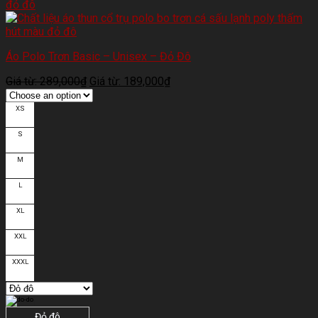
Áo Polo Trơn Basic – Unisex – Đỏ Đô
Giá từ:
289,000
₫
Giá từ:
189,000
₫
XS
S
M
L
XL
XXL
XXXL
Đỏ đô