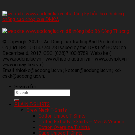
© Copyright 2020 - Ao Dong Luc Trading And Production
Co.,Ltd. BRL: 0314774678 issued by the DP&I of HCMC on
December 6, 2017. CSC: (028)7100.8789. Website (
www.aodongluc.vn - www.thegioiaotron.vn - www.aovnxk.vn -
www.inmaytheu.vn ),
Email: thietke@aodongluc.vn ; ketoan@aodongluc.vn ; kd-
cskh@aodongluc.vn.
Search for:
PLAIN T-SHIRTS
Crew Neck T-Shirts
Cotton Unisex T-Shirts
Cotton Fixbody T-Shirts – Men & Women
Cotton Oversize T-shirts
Supe Unisex T-Shirts