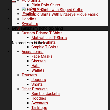
Polo Shirts
Plain Polo Shirts
Tiếng Việt
Polo Shirts with Striped Collar
English
Polo Shirts With Birdseye Pique Fabric
Hoodies
Sweaters
FASHION
Có
0
sản phẩm trong
giỏ hàng
Custom Printed T-Shirts
Motivational T-Shirts
Funny T-Shirts
No products in the cart.
Graphic T-Shirts
Accessories
Face Masks
Glasses
Hats
Wallets
Trousers
Joggers
Shorts
Other Products
Bomber Jackets
Hoodies
Sweaters
Tanktops