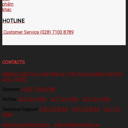
HOTLINE
Customer Service (028) 7100 8789
CONTACTS
Address:
60/22 Le Van Phan st., Phu Tho Hoa Ward, Tan Phu
Dist., HCMC
Operator:
(028) 7100 8789
Hotline:
033 735 8789
-
037 735 8789
-
039 735 8789
Technical Support:
078 735 8789
-
079 735 8789
-
032 735
8789
AoDongLuc@gmail.com
-
cskh-kd@aodongluc.vn