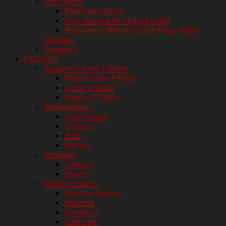
Polo Shirts
Plain Polo Shirts
Polo Shirts with Striped Collar
Polo Shirts With Birdseye Pique Fabric
Hoodies
Sweaters
FASHION
Custom Printed T-Shirts
Motivational T-Shirts
Funny T-Shirts
Graphic T-Shirts
Accessories
Face Masks
Glasses
Hats
Wallets
Trousers
Joggers
Shorts
Other Products
Bomber Jackets
Hoodies
Sweaters
Tanktops