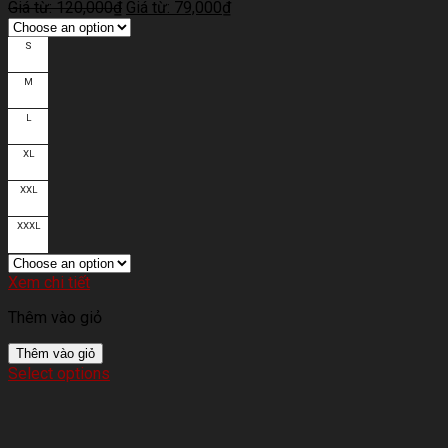
Giá từ:
120,000
₫
Giá từ:
79,000
₫
S
M
L
XL
XXL
XXXL
Xem chi tiết
Thêm vào giỏ
Thêm vào giỏ
Select options