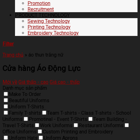
Promotion
Recruitment
PRODUCT TECHNOLOGY
Sewing Technology
Printing Technology
Embroidery Technology
Filter
Trang chủ
»
áo thun trắng nữ
Cửa hàng Áo Động Lực
Mới về
Giá thấp - cao
Giá cao - thấp
Danh mục sản phẩm
Make To Order
Beautiful Uniforms
Uniform T-Shirts
Family T-shirts
Team T-shirts - Class T-shirts - School
Uniforms
Promotinal - Event T-Shirts
Team Building -
Travel T-Shirts
Work Uniforms
Restaurant Uniforms
Office Uniforms
Custom Printing and Embroidery
Uniform Hats
Uniform Aprons