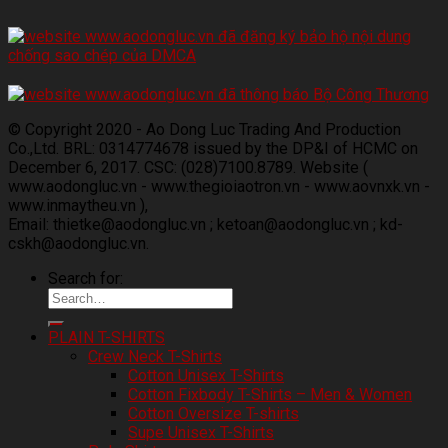
© Copyright 2020 - Ao Dong Luc Trading And Production
Co.,Ltd. BRL: 0314774678 issued by the DP&I of HCMC on
December 6, 2017. CSC: (028)7100.8789. Website (
www.aodongluc.vn - www.thegioiaotron.vn - www.aovnxk.vn -
www.inmaytheu.vn ),
Email: thietke@aodongluc.vn ; ketoan@aodongluc.vn ; kd-
cskh@aodongluc.vn.
Search for:
PLAIN T-SHIRTS
Crew Neck T-Shirts
Cotton Unisex T-Shirts
Cotton Fixbody T-Shirts – Men & Women
Cotton Oversize T-shirts
Supe Unisex T-Shirts