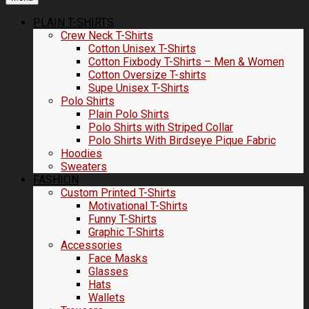
PLAIN T-SHIRTS
Crew Neck T-Shirts
Cotton Unisex T-Shirts
Cotton Fixbody T-Shirts – Men & Women
Cotton Oversize T-shirts
Supe Unisex T-Shirts
Polo Shirts
Plain Polo Shirts
Polo Shirts with Striped Collar
Polo Shirts With Birdseye Pique Fabric
Hoodies
Sweaters
FASHION
Custom Printed T-Shirts
Motivational T-Shirts
Funny T-Shirts
Graphic T-Shirts
Accessories
Face Masks
Glasses
Hats
Wallets