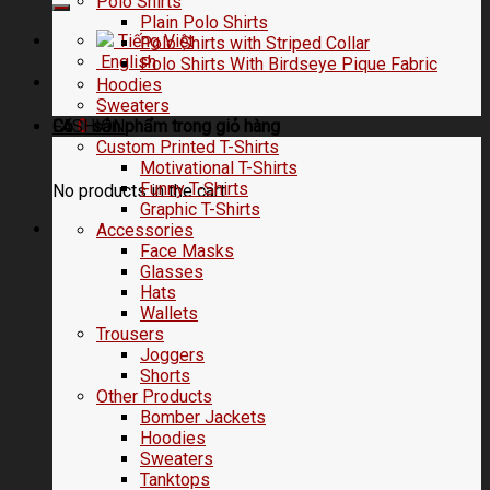
Polo Shirts
Plain Polo Shirts
Tiếng Việt
Polo Shirts with Striped Collar
English
Polo Shirts With Birdseye Pique Fabric
Hoodies
Sweaters
FASHION
Có
0
sản phẩm trong
giỏ hàng
Custom Printed T-Shirts
Motivational T-Shirts
Funny T-Shirts
No products in the cart.
Graphic T-Shirts
Accessories
Face Masks
Glasses
Hats
Wallets
Trousers
Joggers
Shorts
Other Products
Bomber Jackets
Hoodies
Sweaters
Tanktops