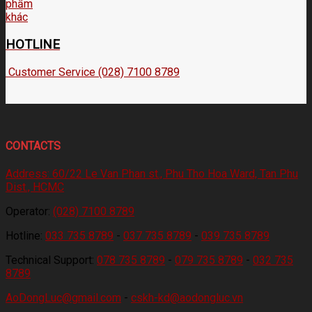
HOTLINE
Customer Service (028) 7100 8789
CONTACTS
Address:
60/22 Le Van Phan st., Phu Tho Hoa Ward, Tan Phu
Dist., HCMC
Operator:
(028) 7100 8789
Hotline:
033 735 8789
-
037 735 8789
-
039 735 8789
Technical Support:
078 735 8789
-
079 735 8789
-
032 735
8789
AoDongLuc@gmail.com
-
cskh-kd@aodongluc.vn