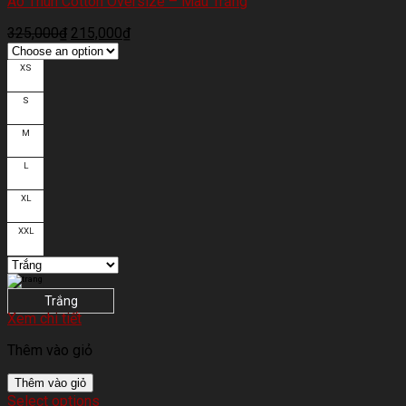
Áo Thun Cotton Oversize – Màu Trắng
325,000
₫
215,000
₫
XS
S
M
L
XL
XXL
Trắng
Xem chi tiết
Thêm vào giỏ
Thêm vào giỏ
Select options