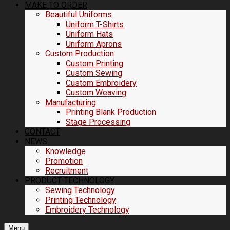
MAKE TO ORDER
Beautiful Uniforms
Uniform T-Shirts
Uniform Hats
Uniform Aprons
Custom Production
Custom Printing
Custom Sewing
Custom Embroidery
Custom Weaving
Manufacturing
Printing Blank Production
Stage Processing
CONTACT
NEWS
Knowledge
Promotion
Recruitment
PRODUCT TECHNOLOGY
Sewing Technology
Printing Technology
Embroidery Technology
Menu