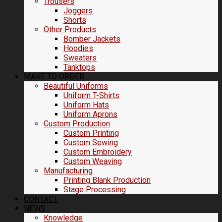
Trousers
Joggers
Shorts
Other Products
Bomber Jackets
Hoodies
Sweaters
Tanktops
MAKE TO ORDER
Beautiful Uniforms
Uniform T-Shirts
Uniform Hats
Uniform Aprons
Custom Production
Custom Printing
Custom Sewing
Custom Embroidery
Custom Weaving
Manufacturing
Printing Blank Production
Stage Processing
CONTACT
NEWS
Knowledge