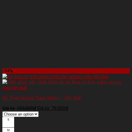
-34%
Áo Thun Unisex Supe Basic – Tím Huế
Giá từ:
120,000
₫
Giá từ:
79,000
₫
S
M