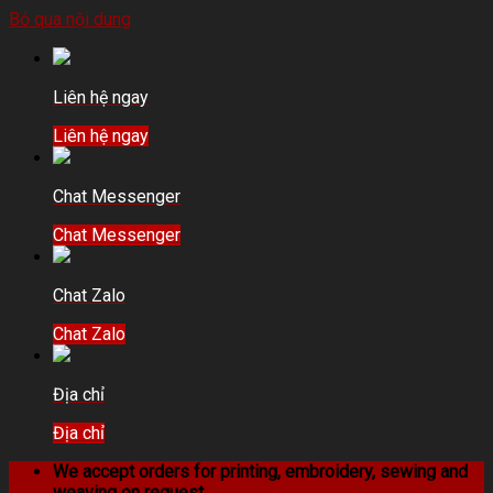
Bỏ qua nội dung
Liên hệ ngay
Liên hệ ngay
Chat Messenger
Chat Messenger
Chat Zalo
Chat Zalo
Địa chỉ
Địa chỉ
We accept orders for printing, embroidery, sewing and
weaving on request