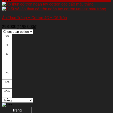
Áo Thun Trắng – Cotton 4C – Cổ Tròn
298,000
₫
198,000
₫
XS
S
M
L
XL
XXL
XXXL
Trắng