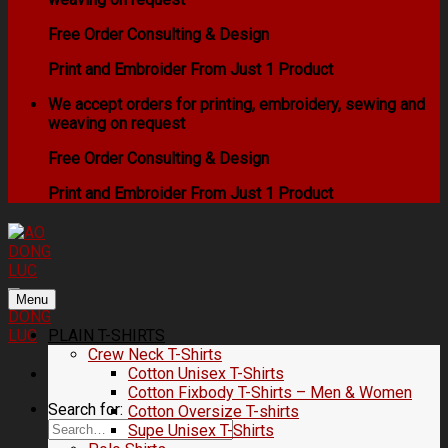
Free Order Consulting & Design
Print and Embroider From Just 1 Product
We accept orders for printing, embroidery, sewing and
weaving on request
Free Order Consulting & Design
Print and Embroider From Just 1 Product
Menu
PLAIN T-SHIRTS
Crew Neck T-Shirts
Cotton Unisex T-Shirts
Cotton Fixbody T-Shirts – Men & Women
Search for:
Cotton Oversize T-shirts
Supe Unisex T-Shirts