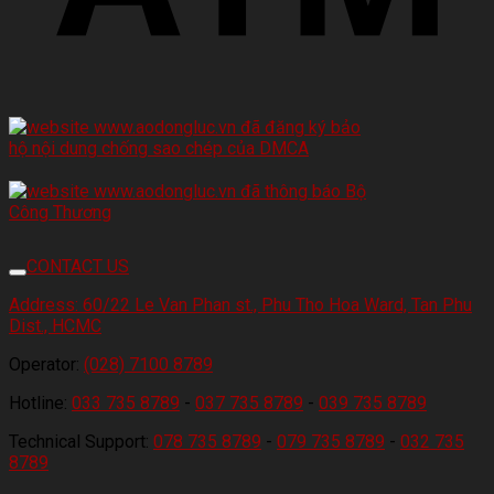
CONTACT US
Address:
60/22 Le Van Phan st., Phu Tho Hoa Ward, Tan Phu
Dist., HCMC
Operator:
(028) 7100 8789
Hotline:
033 735 8789
-
037 735 8789
-
039 735 8789
Technical Support:
078 735 8789
-
079 735 8789
-
032 735
8789