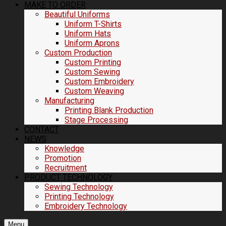
MAKE TO ORDER
Beautiful Uniforms
Uniform T-Shirts
Uniform Hats
Uniform Aprons
Custom Production
Custom Printing
Custom Sewing
Custom Embroidery
Custom Weaving
Manufacturing
Printing Blank Production
Stage Processing
CONTACT
NEWS
Knowledge
Promotion
Recruitment
PRODUCT TECHNOLOGY
Sewing Technology
Printing Technology
Embroidery Technology
Menu