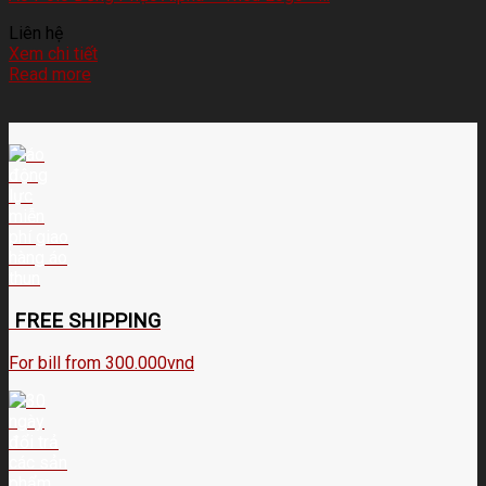
Liên hệ
Xem chi tiết
Read more
FREE SHIPPING
For bill from 300.000vnd