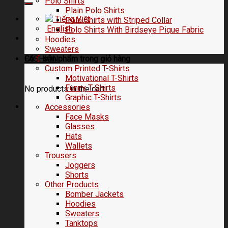
Polo Shirts
Plain Polo Shirts
Tiếng Việt
Polo Shirts with Striped Collar
English
Polo Shirts With Birdseye Pique Fabric
Hoodies
Sweaters
FASHION
Có
0
sản phẩm trong
giỏ hàng
Custom Printed T-Shirts
Motivational T-Shirts
Funny T-Shirts
No products in the cart.
Graphic T-Shirts
Accessories
Face Masks
Glasses
Hats
Wallets
Trousers
Joggers
Shorts
Other Products
Bomber Jackets
Hoodies
Sweaters
Tanktops