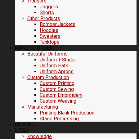
Trousers
Joggers
Shorts
Other Products
Bomber Jackets
Hoodies
Sweaters
Tanktops
MAKE TO ORDER
Beautiful Uniforms
Uniform T-Shirts
Uniform Hats
Uniform Aprons
Custom Production
Custom Printing
Custom Sewing
Custom Embroidery
Custom Weaving
Manufacturing
Printing Blank Production
Stage Processing
CONTACT
NEWS
Knowledge