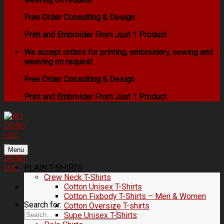
Free Order Consulting & Design
Print and Embroider From Just 1 Product
We accept orders for printing, embroidery, sewing and
weaving on request
Free Order Consulting & Design
Print and Embroider From Just 1 Product
Menu
PLAIN T-SHIRTS
Crew Neck T-Shirts
Cotton Unisex T-Shirts
Cotton Fixbody T-Shirts – Men & Women
Search for:
Cotton Oversize T-shirts
Supe Unisex T-Shirts