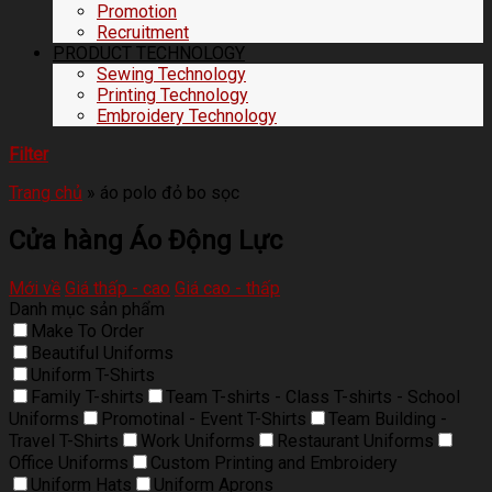
Promotion
Recruitment
PRODUCT TECHNOLOGY
Sewing Technology
Printing Technology
Embroidery Technology
Filter
Trang chủ
»
áo polo đỏ bo sọc
Cửa hàng Áo Động Lực
Mới về
Giá thấp - cao
Giá cao - thấp
Danh mục sản phẩm
Make To Order
Beautiful Uniforms
Uniform T-Shirts
Family T-shirts
Team T-shirts - Class T-shirts - School
Uniforms
Promotinal - Event T-Shirts
Team Building -
Travel T-Shirts
Work Uniforms
Restaurant Uniforms
Office Uniforms
Custom Printing and Embroidery
Uniform Hats
Uniform Aprons