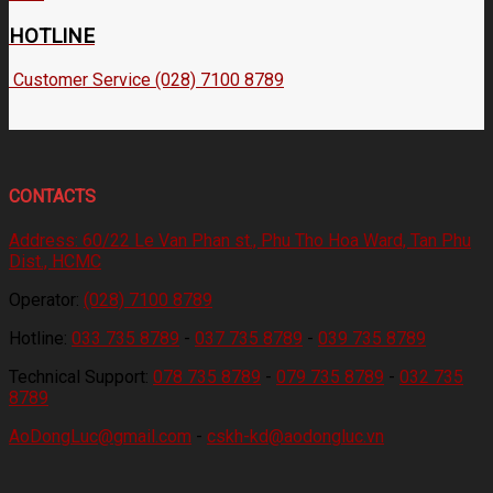
HOTLINE
Customer Service (028) 7100 8789
CONTACTS
Address:
60/22 Le Van Phan st., Phu Tho Hoa Ward, Tan Phu
Dist., HCMC
Operator:
(028) 7100 8789
Hotline:
033 735 8789
-
037 735 8789
-
039 735 8789
Technical Support:
078 735 8789
-
079 735 8789
-
032 735
8789
AoDongLuc@gmail.com
-
cskh-kd@aodongluc.vn