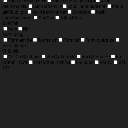
Xanh biển
Xanh biển
Xanh chuối
Xanh chuối
Xanh
oliu
Xanh oliu
Xanh lá
Xanh lá
Chuối non
Chuối non
Chuối
già
Chuối già
Xanh két
Xanh két
Cam
Cam
Xanh
ngọc
Xanh ngọc
Đen
Đen
Trắng
Trắng
Giới tính
Nam
Nữ
Form dáng
Form em bé
Form nam
Form nữ
Form oversize
Form unisex
Chất liệu
Vải Cá Sấu Lạnh
Vải Cá Sấu Mè
Vải Cá Sấu Pe
Vải
Cotton 100%
Vải Cotton 4 Chiều
Vải Supe
Vải TC
Vải
VTC