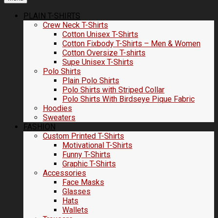
PLAIN T-SHIRTS
Crew Neck T-Shirts
Cotton Unisex T-Shirts
Cotton Fixbody T-Shirts – Men & Women
Cotton Oversize T-shirts
Supe Unisex T-Shirts
Polo Shirts
Plain Polo Shirts
Polo Shirts with Striped Collar
Polo Shirts With Birdseye Pique Fabric
Hoodies
Sweaters
FASHION
Custom Printed T-Shirts
Motivational T-Shirts
Funny T-Shirts
Graphic T-Shirts
Accessories
Face Masks
Glasses
Hats
Wallets