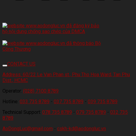
CONTACT US
Address:
60/22 Le Van Phan st., Phu Tho Hoa Ward, Tan Phu
Dist., HCMC
Operator:
(028) 7100 8789
Hotline:
033 735 8789
-
037 735 8789
-
039 735 8789
Technical Support:
078 735 8789
-
079 735 8789
-
032 735
8789
AoDongLuc@gmail.com
-
cskh-kd@aodongluc.vn