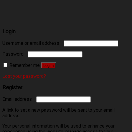
Login
Username or email address
Password
Remember me
Log in
Lost your password?
Register
Email address
A link to set a new password will be sent to your email
address.
Your personal information will be used to enhance your
experience using the website, manage access to your