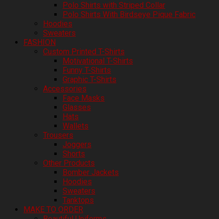
Polo Shirts with Striped Collar
Polo Shirts With Birdseye Pique Fabric
Hoodies
Sweaters
FASHION
Custom Printed T-Shirts
Motivational T-Shirts
Funny T-Shirts
Graphic T-Shirts
Accessories
Face Masks
Glasses
Hats
Wallets
Trousers
Joggers
Shorts
Other Products
Bomber Jackets
Hoodies
Sweaters
Tanktops
MAKE TO ORDER
Beautiful Uniforms