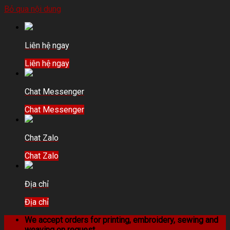
Bỏ qua nội dung
Liên hệ ngay
Liên hệ ngay
Chat Messenger
Chat Messenger
Chat Zalo
Chat Zalo
Địa chỉ
Địa chỉ
We accept orders for printing, embroidery, sewing and
weaving on request