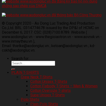
© Copyright 2020 - Ao Dong Luc Trading And Production
Co.,Ltd. BRL: 0314774678 issued by the DP&I of HCMC on
December 6, 2017. CSC: (028)7100.8789. Website (
www.aodongluc.vn - www.thegioiaotron.vn - www.aovnxk.vn -
www.inmaytheu.vn ),
Email: thietke@aodongluc.vn ; ketoan@aodongluc.vn ; kd-
cskh@aodongluc.vn.
Search for:
PLAIN T-SHIRTS
Crew Neck T-Shirts
Cotton Unisex T-Shirts
Cotton Fixbody T-Shirts – Men & Women
Cotton Oversize T-shirts
Supe Unisex T-Shirts
Polo Shirts
Plain Polo Shirts