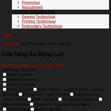
Promotion
Recruitment
PRODUCT TECHNOLOGY
Sewing Technology
Printing Technology
Embroidery Technology
Filter
Trang chủ
»
áo đồng phục cổ trụ màu đỏ
Cửa hàng Áo Động Lực
Mới về
Giá thấp - cao
Giá cao - thấp
Danh mục sản phẩm
Make To Order
Beautiful Uniforms
Uniform T-Shirts
Family T-shirts
Team T-shirts - Class T-shirts - School
Uniforms
Promotinal - Event T-Shirts
Team Building -
Travel T-Shirts
Work Uniforms
Restaurant Uniforms
Office Uniforms
Custom Printing and Embroidery
Uniform Hats
Uniform Aprons