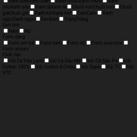
Xanh biển
Xanh biển
Xanh chuối
Xanh chuối
Xanh
oliu
Xanh oliu
Xanh lá
Xanh lá
Chuối non
Chuối non
Chuối
già
Chuối già
Xanh két
Xanh két
Cam
Cam
Xanh
ngọc
Xanh ngọc
Đen
Đen
Trắng
Trắng
Giới tính
Nam
Nữ
Form dáng
Form em bé
Form nam
Form nữ
Form oversize
Form unisex
Chất liệu
Vải Cá Sấu Lạnh
Vải Cá Sấu Mè
Vải Cá Sấu Pe
Vải
Cotton 100%
Vải Cotton 4 Chiều
Vải Supe
Vải TC
Vải
VTC