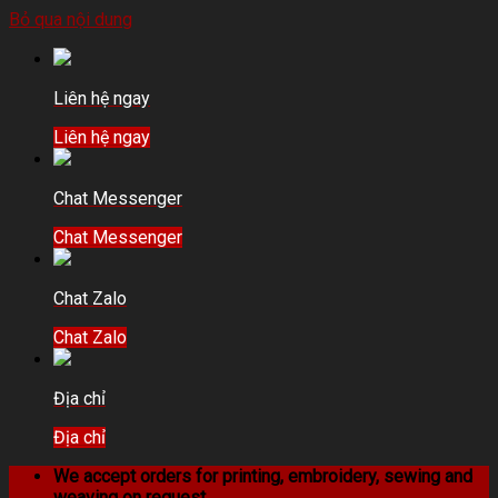
Bỏ qua nội dung
Liên hệ ngay
Liên hệ ngay
Chat Messenger
Chat Messenger
Chat Zalo
Chat Zalo
Địa chỉ
Địa chỉ
We accept orders for printing, embroidery, sewing and
weaving on request