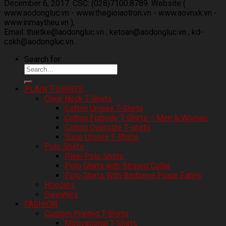
December 6, 2017. CSC: (028)7100.8789. Website (
www.aodongluc.vn - www.thegioiaotron.vn - www.aovnxk.vn -
www.inmaytheu.vn ),
Email: thietke@aodongluc.vn ; ketoan@aodongluc.vn ; kd-
cskh@aodongluc.vn.
Search for:
PLAIN T-SHIRTS
Crew Neck T-Shirts
Cotton Unisex T-Shirts
Cotton Fixbody T-Shirts – Men & Women
Cotton Oversize T-shirts
Supe Unisex T-Shirts
Polo Shirts
Plain Polo Shirts
Polo Shirts with Striped Collar
Polo Shirts With Birdseye Pique Fabric
Hoodies
Sweaters
FASHION
Custom Printed T-Shirts
Motivational T-Shirts