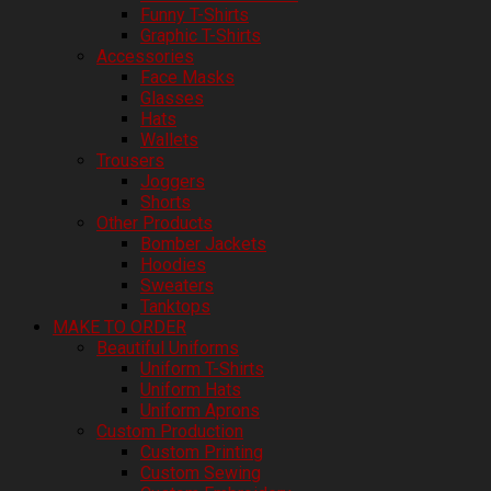
Funny T-Shirts
Graphic T-Shirts
Accessories
Face Masks
Glasses
Hats
Wallets
Trousers
Joggers
Shorts
Other Products
Bomber Jackets
Hoodies
Sweaters
Tanktops
MAKE TO ORDER
Beautiful Uniforms
Uniform T-Shirts
Uniform Hats
Uniform Aprons
Custom Production
Custom Printing
Custom Sewing