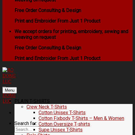
Free Order Consulting & Design
Print and Embroider From Just 1 Product
We accept orders for printing, embroidery, sewing and
weaving on request
Free Order Consulting & Design
Print and Embroider From Just 1 Product
Menu
PLAIN T-SHIRTS
Crew Neck T-Shirts
Cotton Unisex T-Shirts
Cotton Fixbody T-Shirts – Men & Women
Search for:
Cotton Oversize T-shirts
Supe Unisex T-Shirts