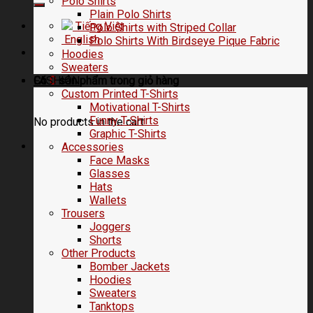
Polo Shirts
Plain Polo Shirts
Tiếng Việt
Polo Shirts with Striped Collar
English
Polo Shirts With Birdseye Pique Fabric
Hoodies
Sweaters
FASHION
Có
0
sản phẩm trong
giỏ hàng
Custom Printed T-Shirts
Motivational T-Shirts
Funny T-Shirts
No products in the cart.
Graphic T-Shirts
Accessories
Face Masks
Glasses
Hats
Wallets
Trousers
Joggers
Shorts
Other Products
Bomber Jackets
Hoodies
Sweaters
Tanktops