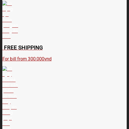
FREE SHIPPING
For bill from 300.000vnd