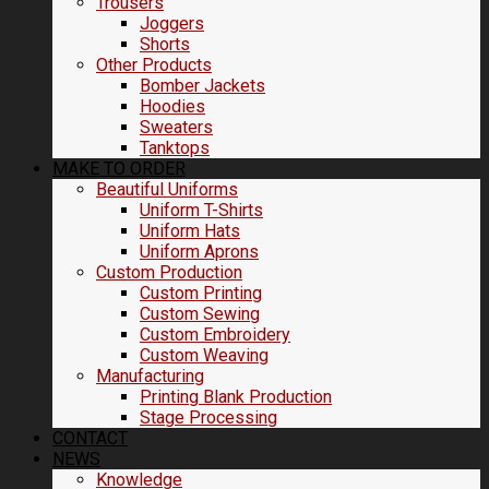
Trousers
Joggers
Shorts
Other Products
Bomber Jackets
Hoodies
Sweaters
Tanktops
MAKE TO ORDER
Beautiful Uniforms
Uniform T-Shirts
Uniform Hats
Uniform Aprons
Custom Production
Custom Printing
Custom Sewing
Custom Embroidery
Custom Weaving
Manufacturing
Printing Blank Production
Stage Processing
CONTACT
NEWS
Knowledge