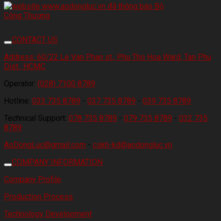
CONTACT US
Address:
60/22 Le Van Phan st., Phu Tho Hoa Ward, Tan Phu
Dist., HCMC
Operator:
(028) 7100 8789
Hotline:
033 735 8789
-
037 735 8789
-
039 735 8789
Technical Support:
078 735 8789
-
079 735 8789
-
032 735
8789
AoDongLuc@gmail.com
-
cskh-kd@aodongluc.vn
COMPANY INFORMATION
Company Profile
Production Process
Technology Development