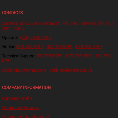
CONTACTS
Address:
60/22 Le Van Phan st., Phu Tho Hoa Ward, Tan Phu
Dist., HCMC
Operator:
(028) 7100 8789
Hotline:
033 735 8789
-
037 735 8789
-
039 735 8789
Technical Support:
078 735 8789
-
079 735 8789
-
032 735
8789
AoDongLuc@gmail.com
-
cskh-kd@aodongluc.vn
COMPANY INFORMATION
Company Profile
Production Process
Technology Development