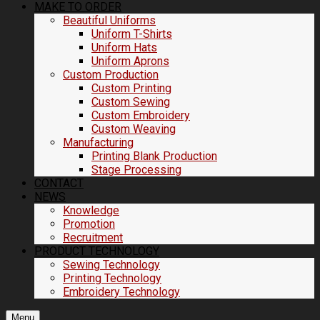
MAKE TO ORDER
Beautiful Uniforms
Uniform T-Shirts
Uniform Hats
Uniform Aprons
Custom Production
Custom Printing
Custom Sewing
Custom Embroidery
Custom Weaving
Manufacturing
Printing Blank Production
Stage Processing
CONTACT
NEWS
Knowledge
Promotion
Recruitment
PRODUCT TECHNOLOGY
Sewing Technology
Printing Technology
Embroidery Technology
Menu