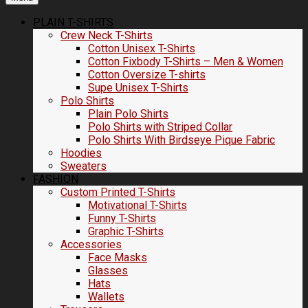
PLAIN T-SHIRTS
Crew Neck T-Shirts
Cotton Unisex T-Shirts
Cotton Fixbody T-Shirts – Men & Women
Cotton Oversize T-shirts
Supe Unisex T-Shirts
Polo Shirts
Plain Polo Shirts
Polo Shirts with Striped Collar
Polo Shirts With Birdseye Pique Fabric
Hoodies
Sweaters
FASHION
Custom Printed T-Shirts
Motivational T-Shirts
Funny T-Shirts
Graphic T-Shirts
Accessories
Face Masks
Glasses
Hats
Wallets