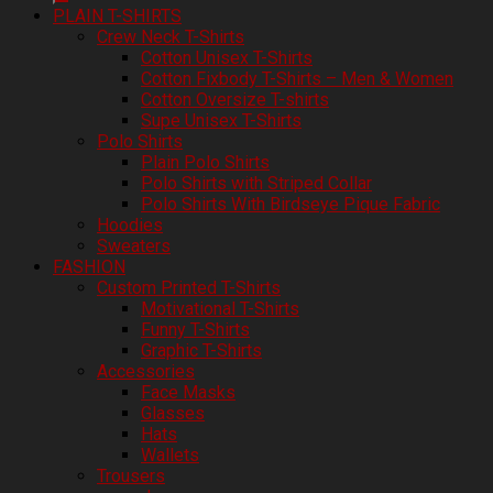
PLAIN T-SHIRTS
Crew Neck T-Shirts
Cotton Unisex T-Shirts
Cotton Fixbody T-Shirts – Men & Women
Cotton Oversize T-shirts
Supe Unisex T-Shirts
Polo Shirts
Plain Polo Shirts
Polo Shirts with Striped Collar
Polo Shirts With Birdseye Pique Fabric
Hoodies
Sweaters
FASHION
Custom Printed T-Shirts
Motivational T-Shirts
Funny T-Shirts
Graphic T-Shirts
Accessories
Face Masks
Glasses
Hats
Wallets
Trousers