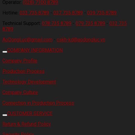
Operator:
(028) 7100 8789
Hotline:
033 735 8789
-
037 735 8789
-
039 735 8789
Technical Support:
078 735 8789
-
079 735 8789
-
032 735
8789
AoDongLuc@gmail.com
-
cskh-kd@aodongluc.vn
COMPANY INFORMATION
Company Profile
Production Process
Technology Development
Company Culture
Connection in Production Process
CUSTOMER SERVICE
Return & Refund Policy
Security Policy