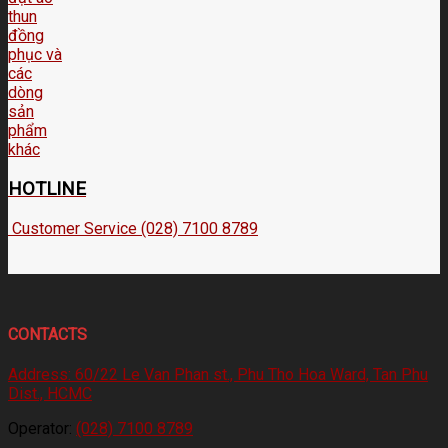
HOTLINE
Customer Service (028) 7100 8789
CONTACTS
Address:
60/22 Le Van Phan st., Phu Tho Hoa Ward, Tan Phu
Dist., HCMC
Operator:
(028) 7100 8789