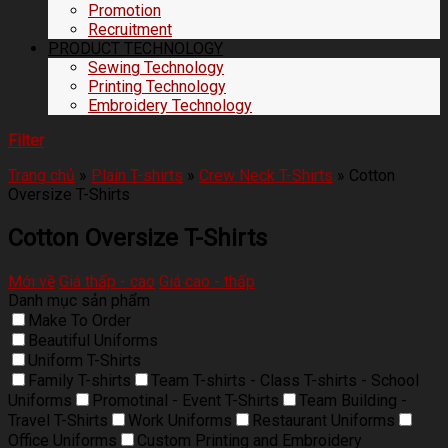
Promotion
Recruitment
PRODUCT TECHNOLOGY
Sewing Technology
Printing Technology
Embroidery Technology
Filter
Trang chủ
»
Plain T-shirts
»
Crew Neck T-Shirts
»
Cotton
Oversize T-Shirts
Cotton Oversize T-Shirts
Mới về
Giá thấp - cao
Giá cao - thấp
Danh mục sản phẩm
Make To Order
Beautiful Uniforms
Uniform T-Shirts
Family T-shirts
Team T-shirts - Class T-shirts - School
Uniforms
Promotinal - Event T-Shirts
Team Building -
Travel T-Shirts
Work Uniforms
Restaurant Uniforms
Office Uniforms
Custom Printing and Embroidery