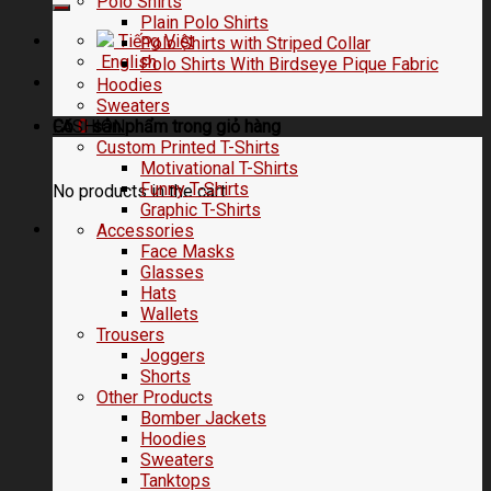
Polo Shirts
Plain Polo Shirts
Tiếng Việt
Polo Shirts with Striped Collar
English
Polo Shirts With Birdseye Pique Fabric
Hoodies
Sweaters
FASHION
Có
0
sản phẩm trong
giỏ hàng
Custom Printed T-Shirts
Motivational T-Shirts
Funny T-Shirts
No products in the cart.
Graphic T-Shirts
Accessories
Face Masks
Glasses
Hats
Wallets
Trousers
Joggers
Shorts
Other Products
Bomber Jackets
Hoodies
Sweaters
Tanktops