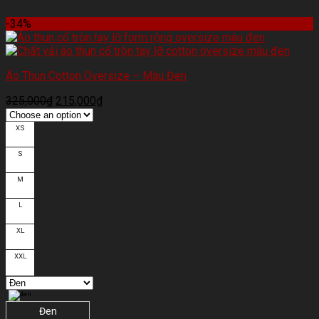
-34%
Áo Thun Cotton Oversize – Màu Đen
325,000
₫
215,000
₫
XS
S
M
L
XL
XXL
Đen