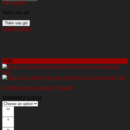
Xem chi tiết
Thêm vào giỏ
Thêm vào giỏ
Select options
-34%
Áo Thun Cotton Oversize – Màu Đỏ
325,000
₫
215,000
₫
XS
S
M