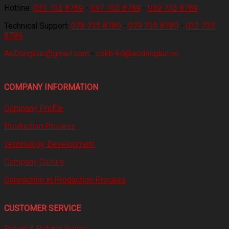
Hotline:
033 735 8789
-
037 735 8789
-
039 735 8789
Technical Support:
078 735 8789
-
079 735 8789
-
032 735
8789
AoDongLuc@gmail.com
-
cskh-kd@aodongluc.vn
COMPANY INFORMATION
Company Profile
Production Process
Technology Development
Company Culture
Connection in Production Process
CUSTOMER SERVICE
Return & Refund Policy