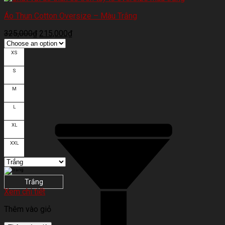
Áo Thun Cotton Oversize – Màu Trắng
325,000
₫
215,000
₫
XS
S
M
L
XL
XXL
Trắng
Xem chi tiết
Thêm vào giỏ