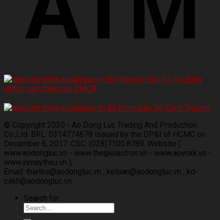
© Copyright 2020 - Ao Dong Luc Trading And Production
Co.,Ltd. BRL: 0314774678 issued by the DP&I of HCMC on
December 6, 2017. CSC: (028)7100.8789. Website (
www.aodongluc.vn - www.thegioiaotron.vn - www.aovnxk.vn -
www.inmaytheu.vn ),
Email: thietke@aodongluc.vn ; ketoan@aodongluc.vn ; kd-
cskh@aodongluc.vn.
Search for: