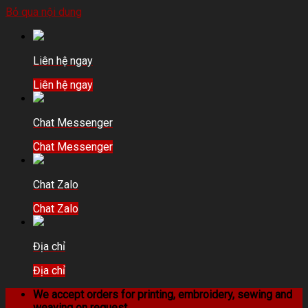
Bỏ qua nội dung
Liên hệ ngay
Liên hệ ngay
Chat Messenger
Chat Messenger
Chat Zalo
Chat Zalo
Địa chỉ
Địa chỉ
We accept orders for printing, embroidery, sewing and
weaving on request