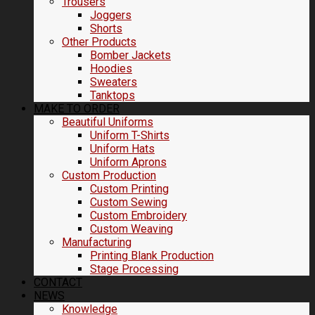
Trousers
Joggers
Shorts
Other Products
Bomber Jackets
Hoodies
Sweaters
Tanktops
MAKE TO ORDER
Beautiful Uniforms
Uniform T-Shirts
Uniform Hats
Uniform Aprons
Custom Production
Custom Printing
Custom Sewing
Custom Embroidery
Custom Weaving
Manufacturing
Printing Blank Production
Stage Processing
CONTACT
NEWS
Knowledge