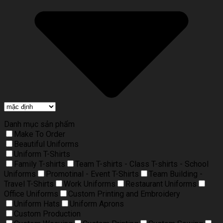
Danh mục sản phẩm
Make To Order
Beautiful Uniforms
Uniform T-Shirts
Family T-shirts
Team T-shirts - Class T-shirts - School
Uniforms
Promotinal - Event T-Shirts
Team Building -
Travel T-Shirts
Work Uniforms
Restaurant Uniforms
Office Uniforms
Custom Printing and Embroidery
Uniform Hats
Uniform Aprons
Custom Production