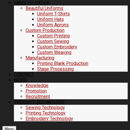
MAKE TO ORDER
Beautiful Uniforms
Uniform T-Shirts
Uniform Hats
Uniform Aprons
Custom Production
Custom Printing
Custom Sewing
Custom Embroidery
Custom Weaving
Manufacturing
Printing Blank Production
Stage Processing
CONTACT
NEWS
Knowledge
Promotion
Recruitment
PRODUCT TECHNOLOGY
Sewing Technology
Printing Technology
Embroidery Technology
Menu