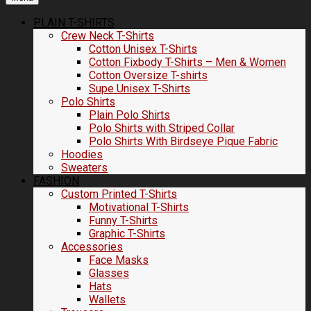
PLAIN T-SHIRTS
Crew Neck T-Shirts
Cotton Unisex T-Shirts
Cotton Fixbody T-Shirts – Men & Women
Cotton Oversize T-shirts
Supe Unisex T-Shirts
Polo Shirts
Plain Polo Shirts
Polo Shirts with Striped Collar
Polo Shirts With Birdseye Pique Fabric
Hoodies
Sweaters
FASHION
Custom Printed T-Shirts
Motivational T-Shirts
Funny T-Shirts
Graphic T-Shirts
Accessories
Face Masks
Glasses
Hats
Wallets