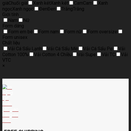
già
Chuối già
Xanh két
Xanh két
Cam
Cam
Xanh
ngọc
Xanh ngọc
Đen
Đen
Trắng
Trắng
Giới tính
Nam
Nữ
Form dáng
Form em bé
Form nam
Form nữ
Form oversize
Form unisex
Chất liệu
Vải Cá Sấu Lạnh
Vải Cá Sấu Mè
Vải Cá Sấu Pe
Vải
Cotton 100%
Vải Cotton 4 Chiều
Vải Supe
Vải TC
Vải
VTC
×