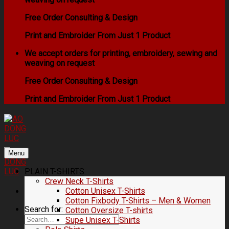
Free Order Consulting & Design
Print and Embroider From Just 1 Product
We accept orders for printing, embroidery, sewing and
weaving on request
Free Order Consulting & Design
Print and Embroider From Just 1 Product
Menu
PLAIN T-SHIRTS
Crew Neck T-Shirts
Cotton Unisex T-Shirts
Cotton Fixbody T-Shirts – Men & Women
Search for:
Cotton Oversize T-shirts
Supe Unisex T-Shirts